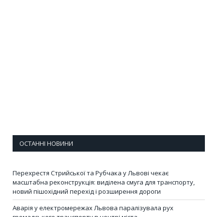
ОСТАННІ НОВИНИ
Перехрестя Стрийської та Рубчака у Львові чекає
масштабна реконструкція: виділена смуга для транспорту,
новий пішохідний перехід і розширення дороги
Аварія у електромережах Львова паралізувала рух
громадського транспорту в центрі міста