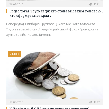
26/08/2015
1081
Соціологія Трускавця: хто стане міським головою і
хто сформує міськраду
Напередодні виборів Трускавецького міського голови та
Трускавецької міської ради Український фонд «Громадська
думка» здійснив дослідження…
ЛЬВІВ
19/08/2015
1237
У Львівській ОДА не виплачують зарплату?