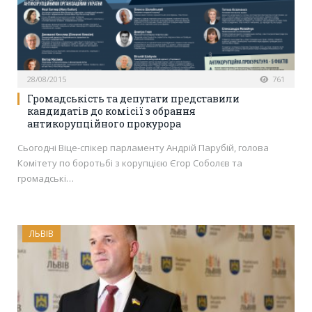
28/08/2015
761
Громадськість та депутати представили
кандидатів до комісії з обрання
антикорупційного прокурора
Сьогодні Віце-спікер парламенту Андрій Парубій, голова
Комітету по боротьбі з корупцією Єгор Соболєв та
громадські…
ЛЬВІВ