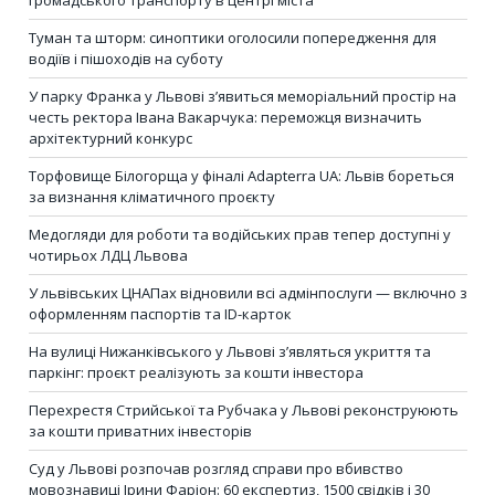
Туман та шторм: синоптики оголосили попередження для
водіїв і пішоходів на суботу
У парку Франка у Львові з’явиться меморіальний простір на
честь ректора Івана Вакарчука: переможця визначить
архітектурний конкурс
Торфовище Білогорща у фіналі Adapterra UA: Львів бореться
за визнання кліматичного проєкту
Медогляди для роботи та водійських прав тепер доступні у
чотирьох ЛДЦ Львова
У львівських ЦНАПах відновили всі адмінпослуги — включно з
оформленням паспортів та ID-карток
На вулиці Нижанківського у Львові з’являться укриття та
паркінг: проєкт реалізують за кошти інвестора
Перехрестя Стрийської та Рубчака у Львові реконструюють
за кошти приватних інвесторів
Суд у Львові розпочав розгляд справи про вбивство
мовознавиці Ірини Фаріон: 60 експертиз, 1500 свідків і 30