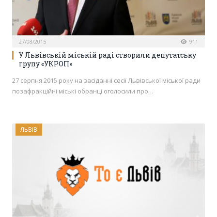
27/08/2015
911
У Львівській міській раді створили депутатську
групу «УКРОП»
27 серпня 2015 року на засіданні сесії Львівської міської ради
позафракційні міські обранці оголосили про…
ЛЬВІВ