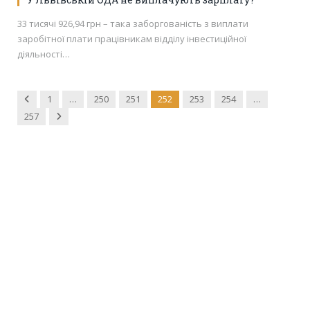
33 тисячі 926,94 грн – така заборгованість з виплати
заробітної плати працівникам відділу інвестиційної
діяльності…
Previous
1
…
250
251
252
253
254
…
Next
257