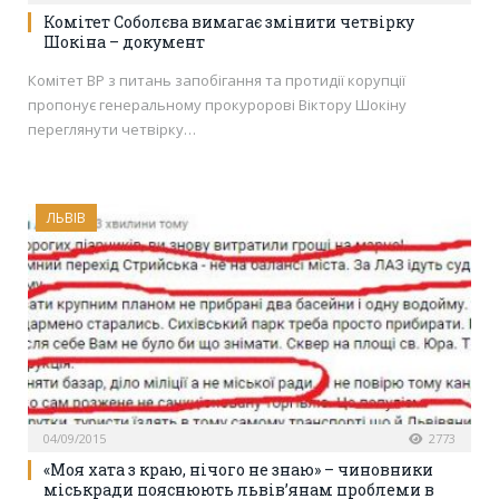
Комітет Соболєва вимагає змінити четвірку
Шокіна – документ
Комітет ВР з питань запобігання та протидії корупції
пропонує генеральному прокуророві Віктору Шокіну
переглянути четвірку…
ЛЬВІВ
04/09/2015
2773
«Моя хата з краю, нічого не знаю» – чиновники
міськради пояснюють львів’янам проблеми в