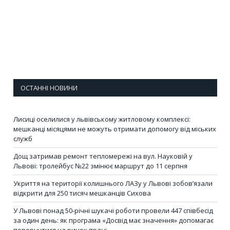
ОСТАННІ НОВИНИ
Лисиці оселилися у львівському житловому комплексі:
мешканці місяцями не можуть отримати допомогу від міських
служб
Дощ затримав ремонт тепломережі на вул. Науковій у
Львові: тролейбус №22 змінює маршрут до 11 серпня
Укриття на території колишнього ЛАЗу у Львові зобов’язали
відкрити для 250 тисяч мешканців Сихова
У Львові понад 50-річні шукачі роботи провели 447 співбесід
за один день: як програма «Досвід має значення» допомагає