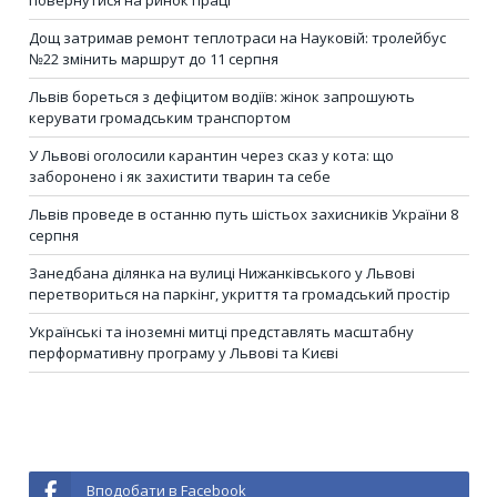
повернутися на ринок праці
Дощ затримав ремонт теплотраси на Науковій: тролейбус
№22 змінить маршрут до 11 серпня
Львів бореться з дефіцитом водіїв: жінок запрошують
керувати громадським транспортом
У Львові оголосили карантин через сказ у кота: що
заборонено і як захистити тварин та себе
Львів проведе в останню путь шістьох захисників України 8
серпня
Занедбана ділянка на вулиці Нижанківського у Львові
перетвориться на паркінг, укриття та громадський простір
Українські та іноземні митці представлять масштабну
перформативну програму у Львові та Києві
Вподобати в Facebook