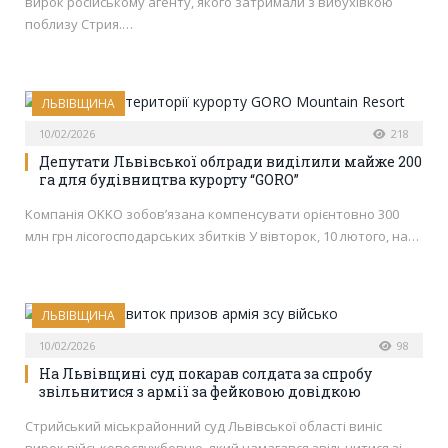
вирок російському агенту, якого затримали з вибухівкою
поблизу Стрия.…
ЛЬВІВЩИНА
10/02/2026
218
Депутати Львівської облради виділили майже 200
га для будівництва курорту “GORO”
Компанія OKKO зобов’язана компенсувати орієнтовно 300
млн грн лісогосподарських збитків У вівторок, 10 лютого, на…
ЛЬВІВЩИНА
10/02/2026
98
На Львівщині суд покарав солдата за спробу
звільнитися з армії за фейковою довідкою
Стрийський міськрайонний суд Львівської області виніс