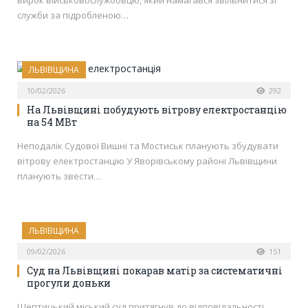
вирок військовослужбовцю, який намагався звільнитися зі
служби за підробленою…
ЛЬВІВЩИНА
10/02/2026
292
На Львівщині побудують вітрову електростанцію
на 54 МВт
Неподалік Судової Вишні та Мостиськ планують збудувати
вітрову електростанцію У Яворівському районі Львівщини
планують звести…
ЛЬВІВЩИНА
09/02/2026
151
Суд на Львівщині покарав матір за систематичні
прогули доньки
Шептицький міський суд притягнув до відповідальності