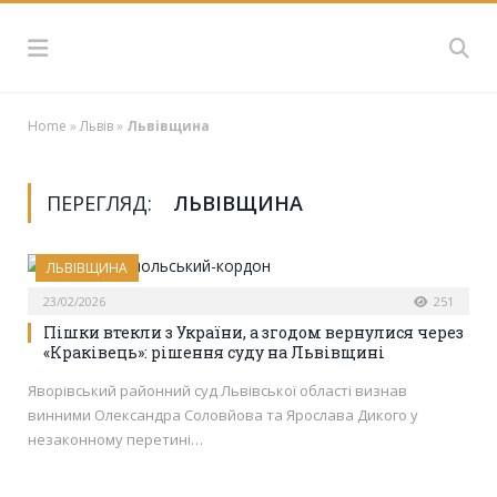
Home
»
Львів
»
Львівщина
ПЕРЕГЛЯД:
ЛЬВІВЩИНА
ЛЬВІВЩИНА
23/02/2026
251
Пішки втекли з України, а згодом вернулися через
«Краківець»: рішення суду на Львівщині
Яворівський районний суд Львівської області визнав
винними Олександра Соловйова та Ярослава Дикого у
незаконному перетині…