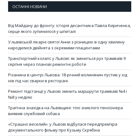
ОСТАННІ НОВИНИ
Від Майдану до фронту: історія десантника Павла Кириченка,
серце якого зупинилося у шпиталі
У львівській лікарні святої Анни з різницею в одну хвилину
народилися двійнята з окремими плацентами
Транспортний колапс у Львові: як зміниться рух трамваїв 9
серпня через планові ремонтні роботи
Різанина в центрі Львова: 18-річний волинянин пустив у хід
ніж під час сварки в ресторані
Ремонт підстанції у Львові змінить маршрути трамваїв №4 і
№8 у неділю
Трагічна знахідка на Львівщині: тіло зниклого пенсіонера
виявив службовий собака
«Страшно веселий»: у Львові відбулася передпрем’єра
документального фільму про Кузьму Скрябіна