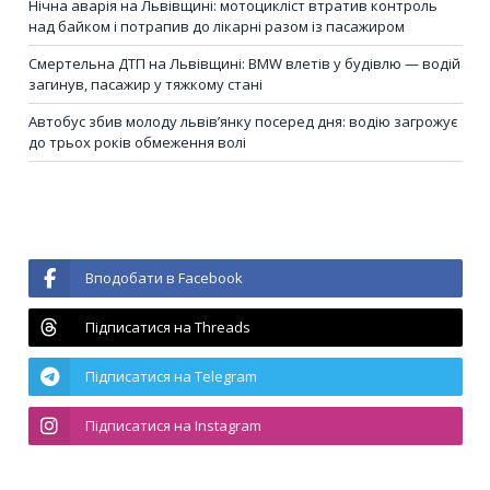
Нічна аварія на Львівщині: мотоцикліст втратив контроль
над байком і потрапив до лікарні разом із пасажиром
Смертельна ДТП на Львівщині: BMW влетів у будівлю — водій
загинув, пасажир у тяжкому стані
Автобус збив молоду львів’янку посеред дня: водію загрожує
до трьох років обмеження волі
Вподобати в Facebook
Підписатися на Threads
Підписатися на Telegram
Підписатися на Instagram