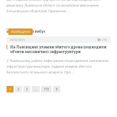
мешканку Львівської області за неналежне виконання
батьківських обов’язків. Причиною…
ЛЬВІВЩИНА
06/02/2026
256
На Львівщині уламки збитого дрона пошкодили
об’єкти залізничної інфраструктури
У Львівському районі зафіксували пошкодження залізничної
інфраструктури внаслідок падіння уламків збитого
безпілотного літального апарата. Про…
Next
1
2
3
…
772