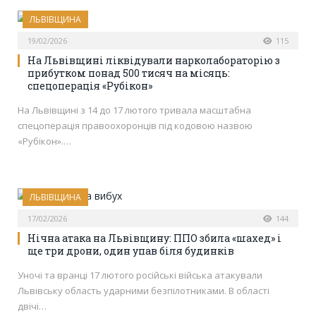
ЛЬВІВЩИНА
19/02/2026
115
На Львівщині ліквідували нарколабораторію з
прибутком понад 500 тисяч на місяць:
спецоперація «Рубікон»
На Львівщині з 14 до 17 лютого тривала масштабна
спецоперація правоохоронців під кодовою назвою
«Рубікон».…
ЛЬВІВЩИНА
17/02/2026
144
Нічна атака на Львівщину: ППО збила «шахед» і
ще три дрони, один упав біля будинків
Уночі та вранці 17 лютого російські війська атакували
Львівську область ударними безпілотниками. В області
двічі…