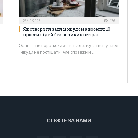
23/10/2025
476
Як створити затишок удома восени: 10
простих ідей без великих витрат
Осінь — це пора, коли хочеться закутатись у плед
і нікуди не поспішати. Але справжній…
СТЕЖТЕ ЗА НАМИ