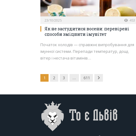
23/10/2025
453
Як не застудитися восени: перевірені
способи зміцнити імунітет
Початок холодів — справжнє випробування для
імунної системи. Перепади температур, дощі,
вітер і нестача вітамінів…
Next
1
2
3
…
611