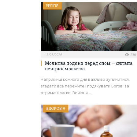
РЕЛІГІЯ
18/03/2026
230
Молитва подяки перед сном — сильна
вечірня молитва
Наприкінці кожного дня важливо зупинитися,
згадати все пережите і подякувати Богові за
отримані ласки. Вечірня…
ЗДОРОВ'Я