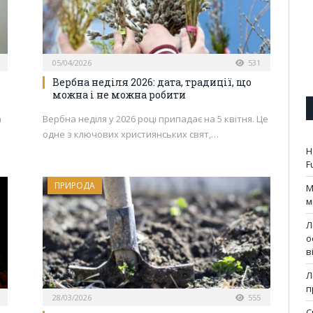
05/04/2026
531
Вербна неділя 2026: дата, традиції, що
можна і не можна робити
а
Вербна неділя у 2026 році припадає на 5 квітня. Це
одне з ключових християнських свят,…
Н
F
ПРИРОДА
М
м
Л
о
в
Л
п
28/03/2026
555
С