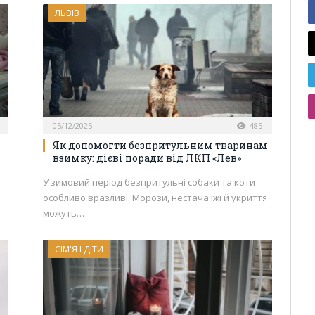
ЛЬВІВ
05/12/2025
485
Як допомогти безпритульним тваринам
взимку: дієві поради від ЛКП «Лев»
У зимовий період безпритульні собаки та коти
особливо вразливі. Морози, нестача їжі й укриття
можуть…
СІМ'Я І ДІТИ