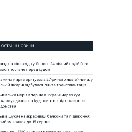
ОСТАННІ НОВИНИ
аїзд на пішохода у Львові: 24-річний водій Ford
usion постане перед судом
амина нирка врятувала 27-річного львів’янина: у
іській лікарні відбулася 700-та трансплантація
ьвівська мерія вперше в Україні через суд
скаржує дозвіл на будівництво від столичного
ідомства
ьвів шукає найкрасивіші балкони та підвіконня:
рийом заявок до 15 серпня
пека до +42°C та грози вдруге за день: якою