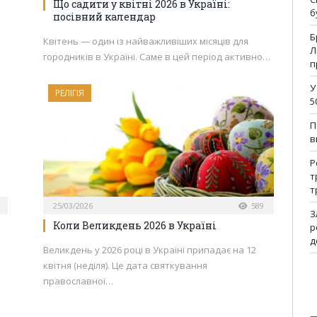
Що садити у квітні 2026 в Україні:
б
посівний календар
Б
Квітень — один із найважливіших місяців для
Л
городників в Україні. Саме в цей період активно…
п
У
РЕЛІГІЯ
5
П
в
Р
т
т
25/03/2026
589
З
Коли Великдень 2026 в Україні
р
д
Великдень у 2026 році в Україні припадає на 12
квітня (неділя). Це дата святкування
православної…