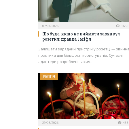
07/04/2026
1655
Що буде, якщо не виймати зарядку з
розетки: правда і міфи
Залишати зарядний пристрій у розетці — звичн
практика для більшості користувачів. Сучасні
адаптери розроблені таким…
РЕЛІГІЯ
29/03/2026
485