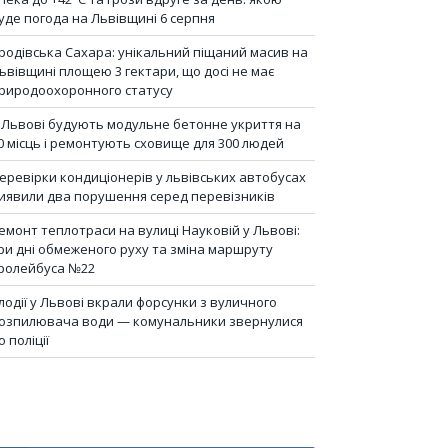
уде погода на Львівщині 6 серпня
родівська Сахара: унікальний піщаний масив на
ьвівщині площею 3 гектари, що досі не має
риродоохоронного статусу
 Львові будують модульне бетонне укриття на
0 місць і ремонтують сховище для 300 людей
еревірки кондиціонерів у львівських автобусах
иявили два порушення серед перевізників
емонт теплотраси на вулиці Науковій у Львові:
ри дні обмеженого руху та зміна маршруту
ролейбуса №22
лодії у Львові вкрали форсунки з вуличного
озпилювача води — комунальники звернулися
о поліції