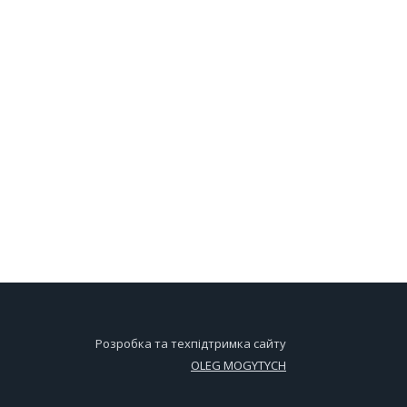
Розробка та техпідтримка сайту
OLEG MOGYTYCH