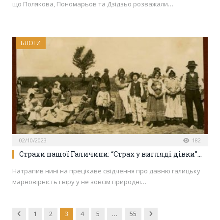
що Полякова, Пономарьов та Дзідзьо розважали…
БЛОГИ
02/10/2023
182
Страхи нашої Галичини: “Страх у вигляді дівки”…
Натрапив нині на прецікаве свідчення про давню галицьку
марновірність і віру у не зовсім природні…
Previous
Next
1
2
3
4
5
…
55