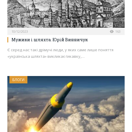
10/12/2023
163
Мужики і шляхта. Юрій Винничук
Є серед нас такі дрімучі люди, у яких саме лише поняття
«українська шляхта» викликає гикавку,…
БЛОГИ