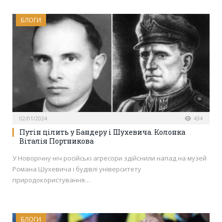
БЛОГИ
02/01/2024
434
Путін цілить у Бандеру і Шухевича. Колонка
Віталія Портникова
У Новорічну ніч російські агресори здійснили напад на музей
Романа Шухевича і будівлі університету
природокористування…
БЛОГИ