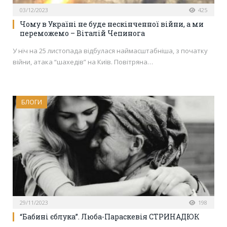
03/12/2023
425
Чому в Україні не буде нескінченної війни, а ми
переможемо – Віталій Чепинога
У ніч на 25 листопада відбулася наймасштабніша, з початку
війни, атака “шахедів” на Київ. Повітряна…
БЛОГИ
29/11/2023
198
“Бабині єблука”. Люба-Параскевія СТРИНАДЮК