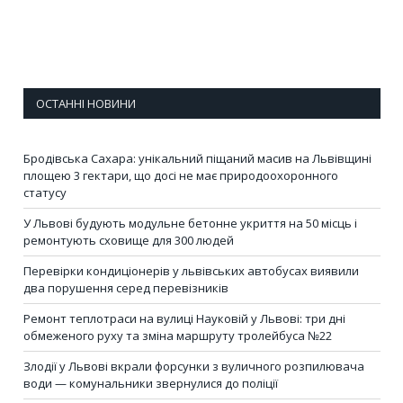
ОСТАННІ НОВИНИ
Бродівська Сахара: унікальний піщаний масив на Львівщині
площею 3 гектари, що досі не має природоохоронного
статусу
У Львові будують модульне бетонне укриття на 50 місць і
ремонтують сховище для 300 людей
Перевірки кондиціонерів у львівських автобусах виявили
два порушення серед перевізників
Ремонт теплотраси на вулиці Науковій у Львові: три дні
обмеженого руху та зміна маршруту тролейбуса №22
Злодії у Львові вкрали форсунки з вуличного розпилювача
води — комунальники звернулися до поліції