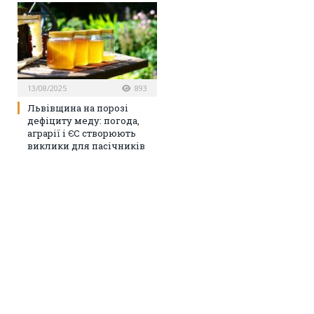
13/08/2025
893
Львівщина на порозі
дефіциту меду: погода,
аграрії і ЄС створюють
виклики для пасічників