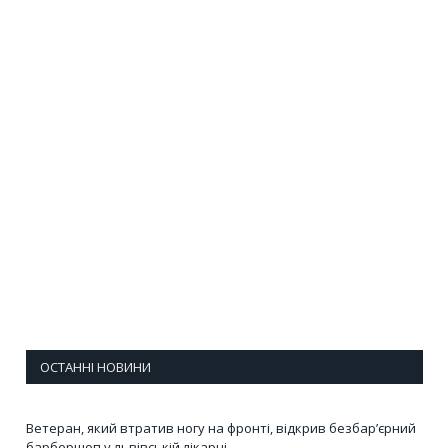
ОСТАННІ НОВИНИ
Ветеран, який втратив ногу на фронті, відкрив безбар’єрний
барбершоп у львівській лікарні