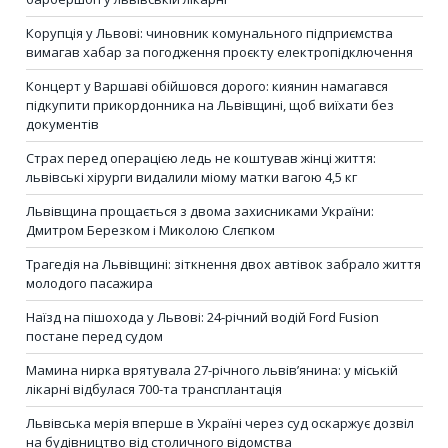
Корупція у Львові: чиновник комунального підприємства
вимагав хабар за погодження проєкту електропідключення
Концерт у Варшаві обійшовся дорого: киянин намагався
підкупити прикордонника на Львівщині, щоб виїхати без
документів
Страх перед операцією ледь не коштував жінці життя:
львівські хірурги видалили міому матки вагою 4,5 кг
Львівщина прощається з двома захисниками України:
Дмитром Березком і Миколою Слєпком
Трагедія на Львівщині: зіткнення двох автівок забрало життя
молодого пасажира
Наїзд на пішохода у Львові: 24-річний водій Ford Fusion
постане перед судом
Мамина нирка врятувала 27-річного львів’янина: у міській
лікарні відбулася 700-та трансплантація
Львівська мерія вперше в Україні через суд оскаржує дозвіл
на будівництво від столичного відомства