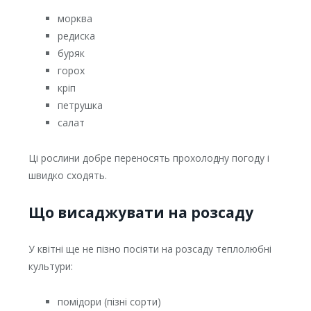
морква
редиска
буряк
горох
кріп
петрушка
салат
Ці рослини добре переносять прохолодну погоду і
швидко сходять.
Що висаджувати на розсаду
У квітні ще не пізно посіяти на розсаду теплолюбні
культури:
помідори (пізні сорти)