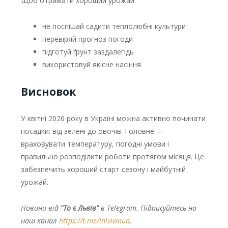
Щоб отримати хороший урожай:
не поспішай садити теплолюбні культури
перевіряй прогноз погоди
підготуй ґрунт заздалегідь
використовуй якісне насіння
Висновок
У квітні 2026 року в Україні можна активно починати
посадки: від зелені до овочів. Головне —
враховувати температуру, погодні умови і
правильно розподілити роботи протягом місяця. Це
забезпечить хороший старт сезону і майбутній
урожай.
Новини від
"То є Львів"
в Telegram. Підписуйтесь на
наш канал
https://t.me/inlvivinua
.