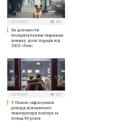
05/12/2025
485
Як допомогти
безпритульним тваринам
взимку: дієві поради від
ЛКП «Лев»
25/08/2025
829
У Львові зафіксували
рекорд мінімальної
температури повітря за
понад 60 років