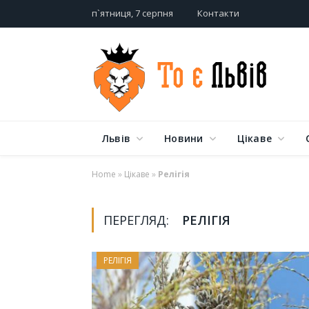
п`ятниця, 7 серпня
Контакти
Львів
Новини
Цікаве
Home
»
Цікаве
»
Релігія
ПЕРЕГЛЯД:
РЕЛІГІЯ
РЕЛІГІЯ