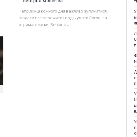
вечірня молитва
т
Наприкінці кожного дня важливо зупинитися,
У
м
згадати все пережите і подякувати Богові за
л
отримані ласки. Вечірня…
Л
U
п
Ф
N
Д
н
п
У
U
ц
в
У
п
о