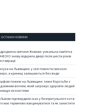
ОСТАННІ НОВИНИ
ідроджена святиня Жовкви: унікальна пам’ятка
НЕСКО знову відкрила двері після шести років
еставрації
осуха на Львівщині: у селі повністю висохло
зеро, а криниці залишаються без води
орфові пожежі на Львівщині: тижні боротьби з
ідземним вогнем, який загрожує здоров’ю людей
 знищує екосистеми
 Львові підтвердили сказ у безпритульного кота:
то має терміново вакцинуватися та як захистити