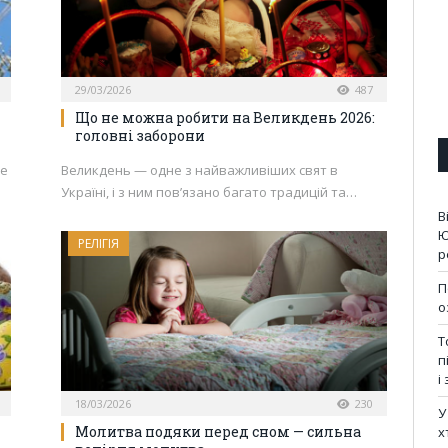
29/03/2026
487
Що не можна робити на Великдень 2026:
головні заборони
Це
Великдень — одне з найважливіших свят в
Україні, і з ним пов’язано багато традицій та…
В
Ю
РЕЛІГІЯ
р
П
о
Т
п
і
18/03/2026
230
У
Молитва подяки перед сном — сильна
х