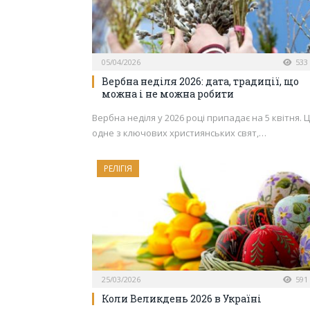
05/04/2026
533
Вербна неділя 2026: дата, традиції, що
можна і не можна робити
Вербна неділя у 2026 році припадає на 5 квітня. 
одне з ключових християнських свят,…
РЕЛІГІЯ
25/03/2026
591
Коли Великдень 2026 в Україні