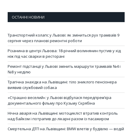
ОСТАННІ НОВИНИ
Транспортний колапс у Львові: як зміниться рух трамваїв 9
серпня через планові ремонтні роботи
Різанина в центрі Львова: 18-річний волинянин пустив у хід
ніж під час сварки в ресторані
Ремонт підстанції у Львові змінить маршрути трамваїв №4 і
№8 у неділю
Трагічна знахідка на Львівщині: тіло зниклого пенсіонера
виявив службовий собака
«Страшно веселий»: у Львові відбулася передпрем’єра
документального фільму про Кузьму Скрябіна
Нічна аварія на Львівщині: мотоцикліст втратив контроль
над байком і потрапив до лікарні разом із пасажиром
Смертельна ДТП на Львівщині: BMW влетів у будівлю — водій