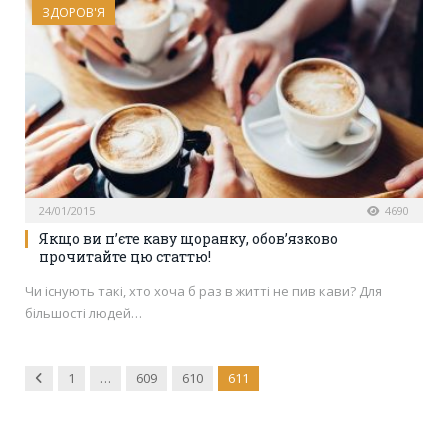
ЗДОРОВ'Я
24/01/2015
4690
Якщо ви п’єте каву щоранку, обов’язково
прочитайте цю статтю!
Чи існують такі, хто хоча б раз в житті не пив кави? Для
більшості людей…
Previous
1
…
609
610
611