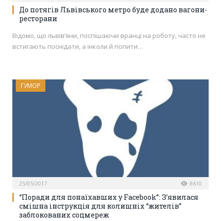
До потягів Львівського метро буде додано вагони-
ресторани
Відомо, що львів’яни, поспішаючи вранці на роботу, часто не
встигають поснідати, а інколи й попити…
ГУМОР
25/05/2017
8610
“Поради для понаїхавших у Facebook”: З’явилася
смішна інструкція для колишніх “жителів”
заблокованих соцмереж