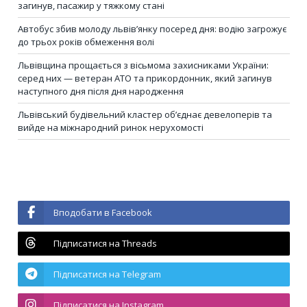
загинув, пасажир у тяжкому стані
Автобус збив молоду львів’янку посеред дня: водію загрожує
до трьох років обмеження волі
Львівщина прощається з вісьмома захисниками України:
серед них — ветеран АТО та прикордонник, який загинув
наступного дня після дня народження
Львівський будівельний кластер об’єднає девелоперів та
вийде на міжнародний ринок нерухомості
Вподобати в Facebook
Підписатися на Threads
Підписатися на Telegram
Підписатися на Instagram