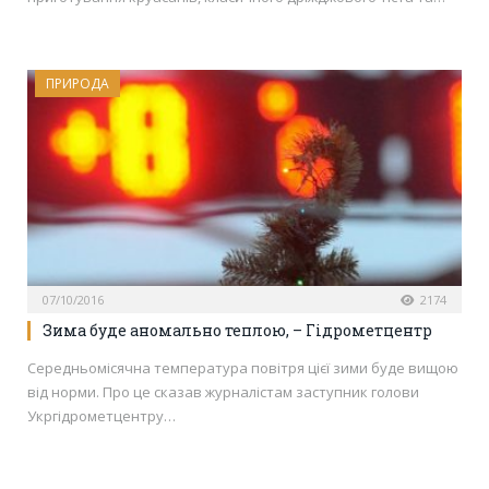
ПРИРОДА
07/10/2016
2174
Зима буде аномально теплою, – Гідрометцентр
Середньомісячна температура повітря цієї зими буде вищою
від норми. Про це сказав журналістам заступник голови
Укргідрометцентру…