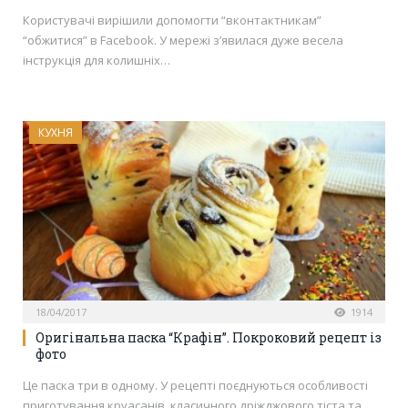
Користувачі вирішили допомогти “вконтактникам”
“обжитися” в Facebook. У мережі з’явилася дуже весела
інструкція для колишніх…
КУХНЯ
18/04/2017
1914
Оригінальна паска “Крафін”. Покроковий рецепт із
фото
Це паска три в одному. У рецепті поєднуються особливості
приготування круасанів, класичного дріжджового тіста та…