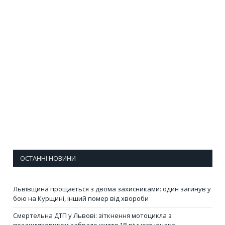
ОСТАННІ НОВИНИ
Львівщина прощається з двома захисниками: один загинув у
бою на Курщині, інший помер від хвороби
Смертельна ДТП у Львові: зіткнення мотоцикла з
позашляховиком забрало життя 18-річного юнака