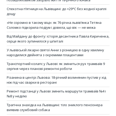
Спекотна п’ятниця на Львівщині: до +29°C без жодної краплі
дощу
«Не соромно в такому віці»: як 76-річна львів’янка Тетяна
Соломко підкорила подіум і довела, що вік — не межа
Від Майдану до фронту: історія десантника Павла Кириченка,
серце якого зупинилося у шпиталі
У львівській лікарні святої Анни з різницею в одну хвилину
народилися двійнята з окремими плацентами
Транспортний колапс у Львові: як зміниться рух трамваїв 9
серпня через планові ремонтні роботи
Різанина в центрі Львова: 18-річний волинянин пустив у хід
ніж під час сварки в ресторані
Ремонт підстанції у Львові змінить маршрути трамваїв №4 і
№8 у неділю
Трагічна знахідка на Львівщині: тіло зниклого пенсіонера
виявив службовий собака