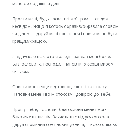
мене сьогоднішній день.
Прости мені, будь ласка, всі мої гріхи — свідомі і
несвідомі. Якщо я когось образив/образила словом
чи ділом — даруй мені прощення і навчи мене бути
кращим/кращою.
Я відпускаю всіх, хто сьогодні завдав мені болю.
Благослови їх, Господи, і наповни їх серця миром і
світлом.
Очисти моє серце від тривог, злості та страху.
Наповни мене Твоїм спокоєм і довірою до Тебе.
Прошу Тебе, Господи, благослови мене і моїх
близьких на цю ніч. Захисти нас від усякого зла,
даруй спокійний сон і новий день під Твоєю опікою.