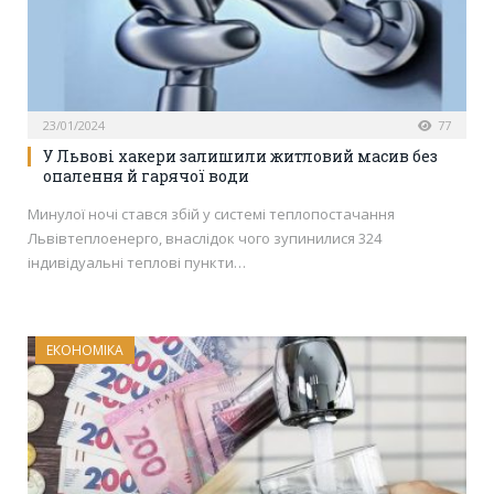
23/01/2024
77
У Львові хакери залишили житловий масив без
опалення й гарячої води
Минулої ночі стався збій у системі теплопостачання
Львівтеплоенерго, внаслідок чого зупинилися 324
індивідуальні теплові пункти…
ЕКОНОМІКА