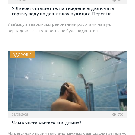
У Львові більше ніж на тиждень відключать
гарячу воду на декількох вулицях. Перелік
У зв’язку з аварійними ремонтними роботами на вул.
Вернадського з 18 вересня не буде подаватись…
ЗДОРОВ'Я
05/08/2023
720
Чому часто митися шкідливо?
Ми регулярно приймаємо душ, міняємо одяг щодня і ретельно