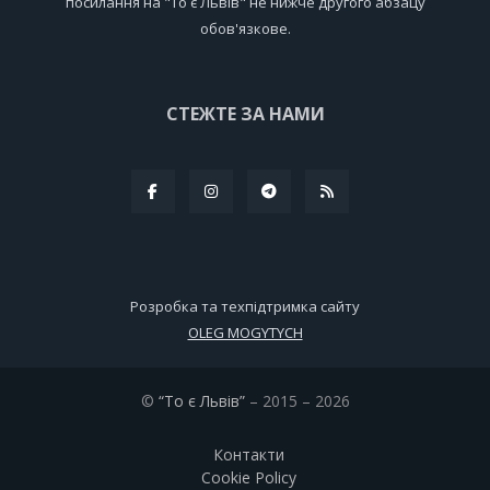
посилання на "То є Львів" не нижче другого абзацу
обов'язкове.
СТЕЖТЕ ЗА НАМИ
Розробка та техпідтримка сайту
OLEG MOGYTYCH
©
“То є Львів”
– 2015 – 2026
Контакти
Cookie Policy