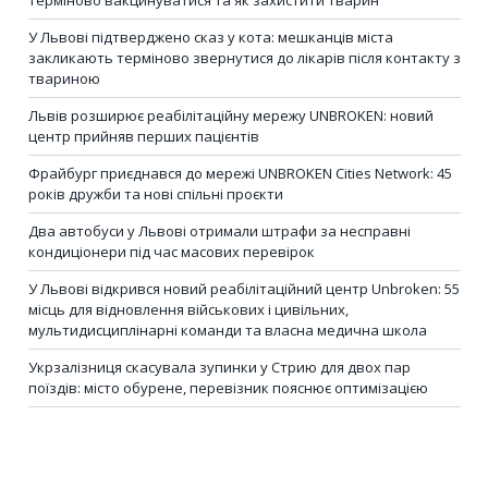
У Львові підтверджено сказ у кота: мешканців міста
закликають терміново звернутися до лікарів після контакту з
твариною
Львів розширює реабілітаційну мережу UNBROKEN: новий
центр прийняв перших пацієнтів
Фрайбург приєднався до мережі UNBROKEN Cities Network: 45
років дружби та нові спільні проєкти
Два автобуси у Львові отримали штрафи за несправні
кондиціонери під час масових перевірок
У Львові відкрився новий реабілітаційний центр Unbroken: 55
місць для відновлення військових і цивільних,
мультидисциплінарні команди та власна медична школа
Укрзалізниця скасувала зупинки у Стрию для двох пар
поїздів: місто обурене, перевізник пояснює оптимізацією