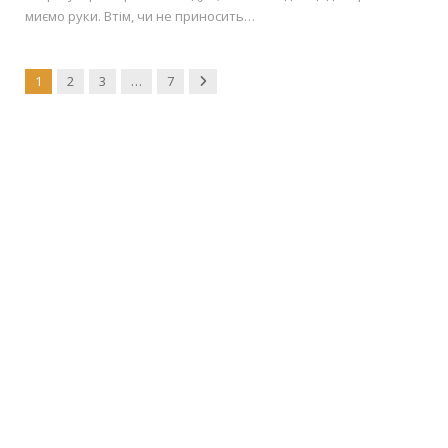
миємо руки. Втім, чи не приносить…
Next
1
2
3
…
7