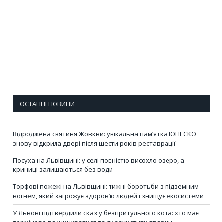
ОСТАННІ НОВИНИ
Відроджена святиня Жовкви: унікальна пам’ятка ЮНЕСКО
знову відкрила двері після шести років реставрації
Посуха на Львівщині: у селі повністю висохло озеро, а
криниці залишаються без води
Торфові пожежі на Львівщині: тижні боротьби з підземним
вогнем, який загрожує здоров’ю людей і знищує екосистеми
У Львові підтвердили сказ у безпритульного кота: хто має
терміново вакцинуватися та як захистити тварин