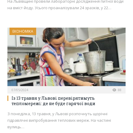
На Львівщині провели лабораторні дослідження питної води
на вміст йоду. Усього проаналізували 24 зразків, у 22…
ЕКОНОМІКА
07/05/2024
88
Із 13 травня у Львові перевірятимуть
тепломережі: де не буде гарячої води
З понеділка, 13 травня, у Львові розпочнуть щорічні
гідравлічні випробування теплових мереж. На частині
вулиць…