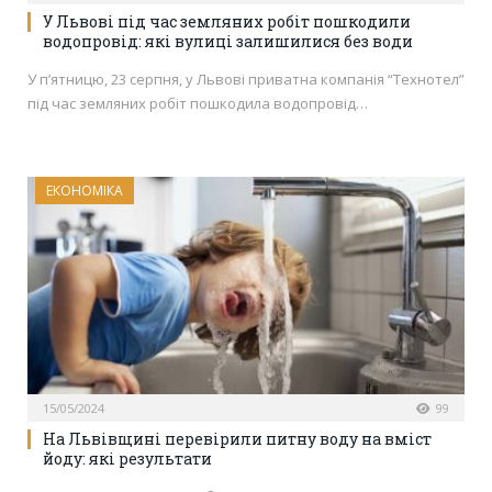
У Львові під час земляних робіт пошкодили
водопровід: які вулиці залишилися без води
У п’ятницю, 23 серпня, у Львові приватна компанія “Технотел”
під час земляних робіт пошкодила водопровід…
ЕКОНОМІКА
15/05/2024
99
На Львівщині перевірили питну воду на вміст
йоду: які результати