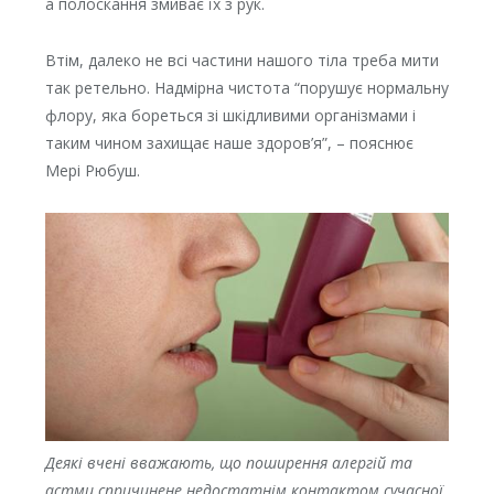
а полоскання змиває їх з рук.
Втім, далеко не всі частини нашого тіла треба мити
так ретельно. Надмірна чистота “порушує нормальну
флору, яка бореться зі шкідливими організмами і
таким чином захищає наше здоров’я”, – пояснює
Мері Рюбуш.
Деякі вчені вважають, що поширення алергій та
астми спричинене недостатнім контактом сучасної