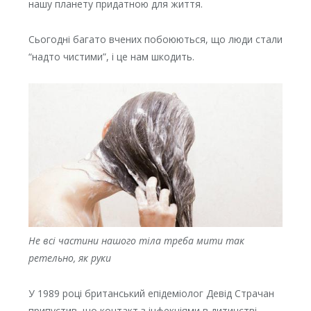
нашу планету придатною для життя.
Сьогодні багато вчених побоюються, що люди стали
“надто чистими”, і це нам шкодить.
Не всі частини нашого тіла треба мити так
ретельно, як руки
У 1989 році британський епідеміолог Девід Страчан
припустив, що контакт з інфекціями в дитинстві