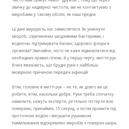
звичку до надмірної чистоти, ми не контактуємо з
мікробами у такому обсязі, як наші предки.
Ці дані змушують нас замислитися. Як уникнути
хвороб, спричинених шкідливими бактеріями, і
водночас підтримувати баланс здорової флори в
організмі? Звичайно, ніхто не каже відмовлятися від
необхідних правил гігієни, й у першу чергу, миття рук.
Вчені вважають, що брудні руки є найбільш
імовірною причиною передачі інфекцій.
Втім, головне в митті рук – не те, як довго ви це
робите, втім, наскільки добре. Руки треба спочатку
намилити, кажуть експерти, ретельно потерти всю
поверхню, принаймні, 15 секунд, а потім промити під
проточною водою і висушити рушником.
Намилювання відокремлює мікробів з поверхні шкіри,