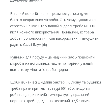
шкідливих мікробів
В теплій вологій тканині розмножується дуже
багато неприємних мікробів. Ось чому рушники та
серветки на кухні та у ванній в ідеалі треба міняти
після кожного використання. Принаймні, їх треба
добре прополоскати після використання і висушити,
радить Саллі Блумфід.
Рушники для посуду – це надійний засіб поширити
мікробів на всі склянки, чашки та тарілки у вашій
шафі, тому міняти їх треба щодня.
Щоби вбити всі шкідливі бактерії, білизну та рушники
треба прати при температурі 60° або, якщо ви
робите це при нижчій температурі, у пральний
порошок треба додавати кисневий відбілювач.