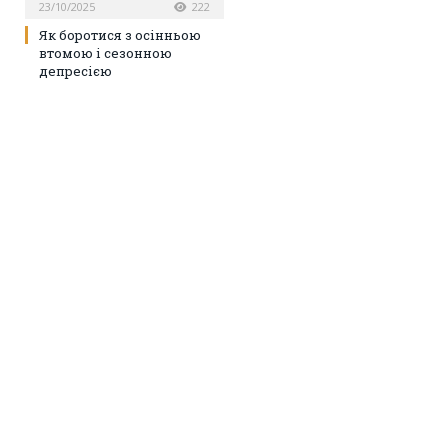
23/10/2025
222
Як боротися з осінньою
втомою і сезонною
депресією