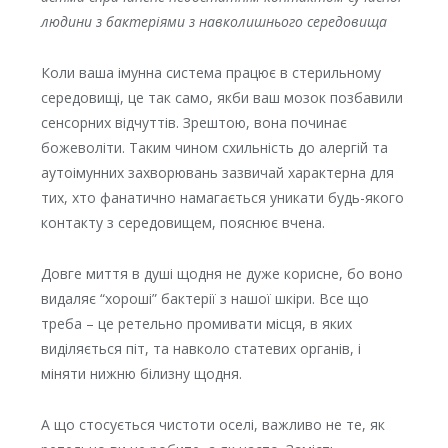
людини з бактеріями з навколишнього середовища
Коли ваша імунна система працює в стерильному
середовищі, це так само, якби ваш мозок позбавили
сенсорних відчуттів. Зрештою, вона починає
божеволіти. Таким чином схильність до алергій та
аутоімунних захворювань зазвичай характерна для
тих, хто фанатично намагається уникати будь-якого
контакту з середовищем, пояснює вчена.
Довге миття в душі щодня не дуже корисне, бо воно
видаляє “хороші” бактерії з нашої шкіри. Все що
треба – це ретельно промивати місця, в яких
виділяється піт, та навколо статевих органів, і
міняти нижню білизну щодня.
А що стосується чистоти оселі, важливо не те, як