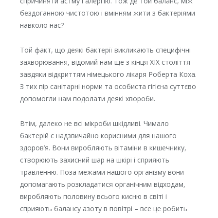
спричиняти астму і алергію. Тож де той баланс, між
бездоганною чистотою і вмінням жити з бактеріями
навколо нас?
Той факт, що деякі бактерії викликають специфічні
захворювання, відомий нам ще з кінця XIX століття
завдяки відкриттям німецького лікаря Роберта Коха.
З тих пір санітарні норми та особиста гігієна суттєво
допомогли нам подолати деякі хвороби.
Втім, далеко не всі мікроби шкідливі. Чимало
бактерій є надзвичайно корисними для нашого
здоров’я. Вони виробляють вітаміни в кишечнику,
створюють захисний шар на шкірі і сприяють
травленню. Поза межами нашого організму вони
допомагають розкладатися органічним відходам,
виробляють половину всього кисню в світі і
сприяють балансу азоту в повітрі – все це робить