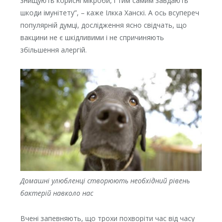
знищують корисні мікроби, і тим самим завдають
шкоди імунітету”, – каже Ілкка Ханскі. А ось всупереч
популярній думці, дослідження ясно свідчать, що
вакцини не є шкідливими і не спричиняють
збільшення алергій.
Домашні улюбленці створюють необхідний рівень
бактерій навколо нас
Вчені запевняють, що трохи похворіти час від часу