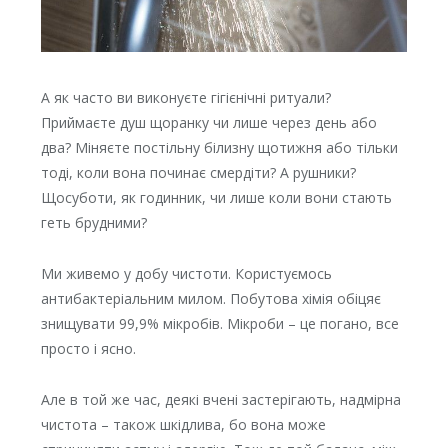
А як часто ви виконуєте гігієнічні ритуали?
Приймаєте душ щоранку чи лише через день або
два? Міняєте постільну білизну щотижня або тільки
тоді, коли вона починає смердіти? А рушники?
Щосуботи, як годинник, чи лише коли вони стають
геть брудними?
Ми живемо у добу чистоти. Користуємось
антибактеріальним милом. Побутова хімія обіцяє
знищувати 99,9% мікробів. Мікроби – це погано, все
просто і ясно.
Але в той же час, деякі вчені застерігають, надмірна
чистота – також шкідлива, бо вона може