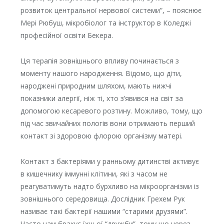
розвиток центральної нервової системи”, – пояснює
Мері Рюбуш, мікробіолог та інструктор в Коледжі
професійної освіти Бекера.
Ця терапія зовнішнього впливу починається з
моменту нашого народження. Відомо, що діти,
народжені природним шляхом, мають нижчі
показники алергії, ніж ті, хто з’явився на світ за
допомогою кесаревого розтину. Можливо, тому, що
під час звичайних пологів вони отримають перший
контакт зі здоровою флорою організму матері.
Контакт з бактеріями у ранньому дитинстві активує
в кишечнику іммунні клітини, які з часом не
реагуватимуть надто бурхливо на мікроорганізми із
зовнішнього середовища. Дослідник Грехем Рук
називає такі бактерії нашими “старими друзями”.
Часто нам бракує їхньої “дружби”, тому що через