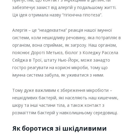
забезпечує захист від алергій у подальшому житті.
Ця ідея отримала назву “гігієнічна гіпотеза”.
Алергія – це “неадекватна” реакція нашої імунної
системи, коли нешкідливу речовину, яка потрапляє в
організм, вона сприймає, як загрозу. Наш організм,
пояснює Дороті Метьюз, біолог з Коледжу Рассела
Сейджа в Трої, штату Нью-Йорк, може занадто
гостро реагувати на корисні мікроби, тому що
імунна система забула, як уживатися з ними.
Тому дуже важливим є збереження мікробіоти –
нешкідливих бактерій, які населяють наш кишечник,
шкіру та інші частини тіла, а також контакт з
розмаїттям бактерій у навколишньому середовищі.
Як боротися зі шкідливими