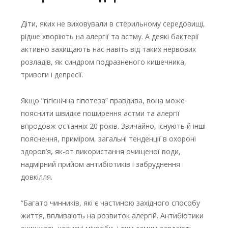
Діти, яких не виховували в стерильному середовищі,
рідше хворіють на алергії та астму. А деякі бактерії
активно захищають нас навіть від таких нервових
розладів, як синдром подразненого кишечника,
тривоги і депресії.
Якщо “гігієнічна гіпотеза” правдива, вона може
пояснити швидке поширення астми та алергії
впродовж останніх 20 років. Звичайно, існують й інші
пояснення, приміром, загальні тенденції в охороні
здоров’я, як-от використання очищеної води,
надмірний прийом антибіотиків і забруднення
довкілля.
“Багато чинників, які є частиною західного способу
життя, впливають на розвиток алергій. Антибіотики