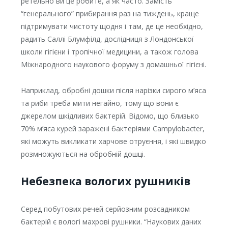
ретельно ви це робите, а як часто. Замість
“генерального” прибирання раз на тиждень, краще
підтримувати чистоту щодня і там, де це необхідно,
радить Саллі Блумфілд, дослідниця з Лондонської
школи гігієни і тропічної медицини, а також голова
Міжнародного наукового форуму з домашньої гігієні.
Наприклад, обробні дошки після нарізки сирого м’яса
та риби треба мити негайно, тому що вони є
джерелом шкідливих бактерій. Відомо, що близько
70% м’яса курей заражені бактеріями Campylobacter,
які можуть викликати харчове отруєння, і які швидко
розмножуються на обробній дошці.
Небезпека вологих рушників
Серед побутових речей серйозним розсадником
бактерій є вологі махрові рушники. “Наукових даних