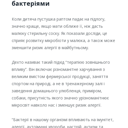
бактеріями
Коли дитяча пустушка раптом падає на підлогу,
значно краще, якщо мати оближе її, ніж дасть
малюку стерильну соску. Як показали досліди, це
сприяє розвитку мікробіоти у малюка, а також може
зменшити ризик алергії в майбутньому.
Дехто називає такий підхід “терапією зовнішнього
впливу”. Він включає різноманітне харчування з
великим вмістом фермерської продукції, заняття
спортом на природі, а не в тренажерному залі і
заведення домашнього улюбленця, приміром,
собаки, присутність якого значно урізноманітнює
мікросвіт навколо нас і зменшує ризик алергії.
“Бактерії в нашому організмі впливають на імунітет,
алергії, аутоімунні хвороби, настрій, аутизм та