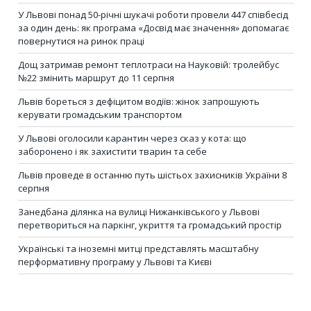
У Львові понад 50-річні шукачі роботи провели 447 співбесід
за один день: як програма «Досвід має значення» допомагає
повернутися на ринок праці
Дощ затримав ремонт теплотраси на Науковій: тролейбус
№22 змінить маршрут до 11 серпня
Львів бореться з дефіцитом водіїв: жінок запрошують
керувати громадським транспортом
У Львові оголосили карантин через сказ у кота: що
заборонено і як захистити тварин та себе
Львів проведе в останню путь шістьох захисників України 8
серпня
Занедбана ділянка на вулиці Нижанківського у Львові
перетвориться на паркінг, укриття та громадський простір
Українські та іноземні митці представлять масштабну
перформативну програму у Львові та Києві