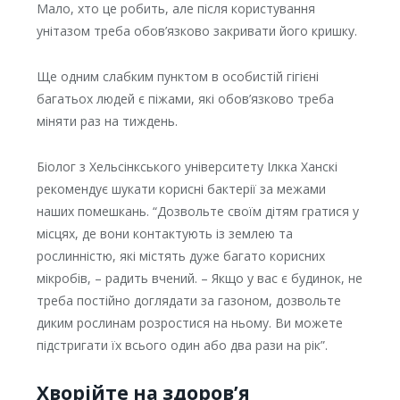
Мало, хто це робить, але після користування
унітазом треба обов’язково закривати його кришку.
Ще одним слабким пунктом в особистій гігієні
багатьох людей є піжами, які обов’язково треба
міняти раз на тиждень.
Біолог з Хельсінкського університету Ілкка Ханскі
рекомендує шукати корисні бактерії за межами
наших помешкань. “Дозвольте своїм дітям гратися у
місцях, де вони контактують із землею та
рослинністю, які містять дуже багато корисних
мікробів, – радить вчений. – Якщо у вас є будинок, не
треба постійно доглядати за газоном, дозвольте
диким рослинам розростися на ньому. Ви можете
підстригати їх всього один або два рази на рік”.
Хворійте на здоров’я