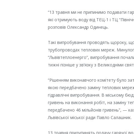
“13 травня ми не припинимо подавати гар
які отримують воду від ТЕЦ-1 і ТЦ “Північ
розповів Олександр Одинець.
Такі випробування проводять щороку, щ
трубопроводах теплових мереж. Минулог
“Львівтеплоенерго”, випробування почали
тижні пізніше у зв’язку з Великодніми свя
“Рішенням виконавчого комітету було за
якою передбачено заміну теплових мереж
гідравлічні випробування. В міському бюд
гривень на виконання робіт, на заміну т
передбачено 46 мільйонів гривень”, — ка
Львівської міської ради Павло Салашник.
13 травня призупинять подачу гарячої во