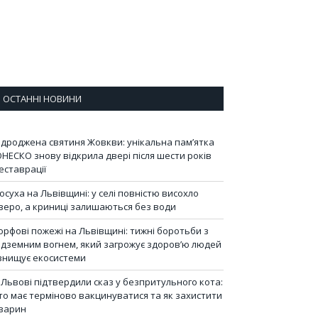
ОСТАННІ НОВИНИ
ідроджена святиня Жовкви: унікальна пам’ятка
НЕСКО знову відкрила двері після шести років
еставрації
осуха на Львівщині: у селі повністю висохло
зеро, а криниці залишаються без води
орфові пожежі на Львівщині: тижні боротьби з
ідземним вогнем, який загрожує здоров’ю людей
 знищує екосистеми
 Львові підтвердили сказ у безпритульного кота:
то має терміново вакцинуватися та як захистити
варин