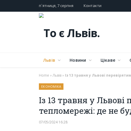
п`ятниця, 7 серпня
Контакти
Львів
Новини
Цікаве
Home
»
Львів
»
Із 13 травня у Львові перевіряти
ЕКОНОМІКА
Із 13 травня у Львові
тепломережі: де не бу
07/05/2024 16:28