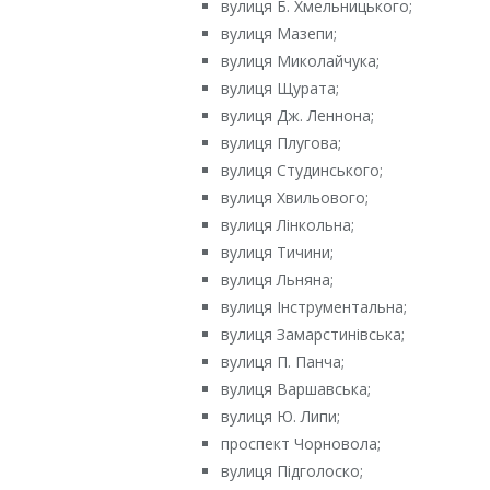
вулиця Б. Хмельницького;
вулиця Мазепи;
вулиця Миколайчука;
вулиця Щурата;
вулиця Дж. Леннона;
вулиця Плугова;
вулиця Студинського;
вулиця Хвильового;
вулиця Лінкольна;
вулиця Тичини;
вулиця Льняна;
вулиця Інструментальна;
вулиця Замарстинівська;
вулиця П. Панча;
вулиця Варшавська;
вулиця Ю. Липи;
проспект Чорновола;
вулиця Підголоско;