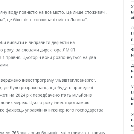
У
ячу воду повністю на все місто. Це лише споживачі,
м
л
на”, це більшість споживачів міста Львова”, —
Л
U
п
оби виявити й виправити дефекти на
Ф
о року, за словами директора ЛМКП
N
 1 травня. Цьогоріч вони розпочнуться на два
тами.
Д
н
п
тверджено інвестпрограму “Львівтеплоенерго”,
У
, де було розраховано, що будуть проведені
U
жеті на 2024 рік передбачено п’ять мільйонів
ц
еплових мереж. Цього року інвестпрограмою
в
же фахівець управління інженерного господарства
У
п
о
ди до 763 житлових будинків, які отримують гарячу