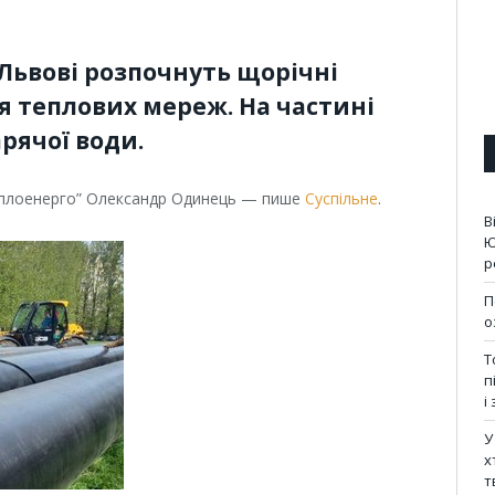
у Львові розпочнуть щорічні
я теплових мереж. На частині
рячої води.
еплоенерго” Олександр Одинець — пише
Суспільне
.
В
Ю
р
П
о
Т
п
і
У
х
т