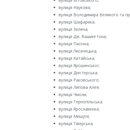
вулиця Вітовського;
вулиця Наукова;
вулиця Володимира Великого та при
вулиця Шафарика;
вулиця Зелена;
вулиця Дж. Вашингтона;
вулиця Пасічна;
вулиця Лисенецька;
вулиця Китайська;
вулиця Ярошинської;
вулиця Дністерська;
вулиця Раковського;
вулиця Липова Алея;
вулиця Чмоли;
вулиця Тернопільська;
вулиця Ярославенка;
вулиця Мишуги;
вулиця Тіверська;