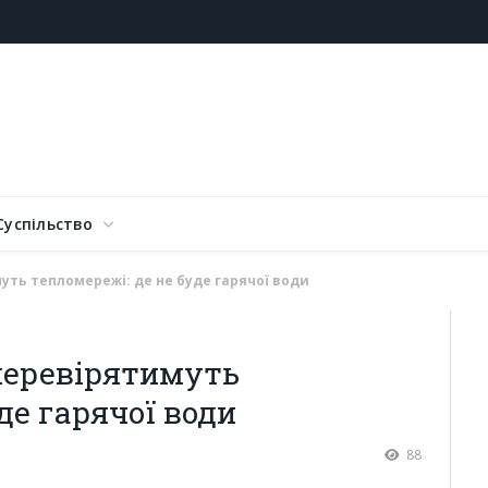
Суспільство
муть тепломережі: де не буде гарячої води
 перевірятимуть
де гарячої води
88