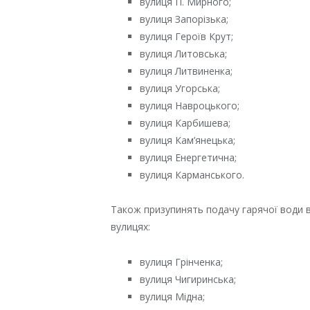
вулиця П. Мирного;
вулиця Запорізька;
вулиця Героїв Крут;
вулиця Литовська;
вулиця Литвиненка;
вулиця Угорська;
вулиця Навроцького;
вулиця Карбишева;
вулиця Кам’янецька;
вулиця Енергетична;
вулиця Карманського.
Також призупинять подачу гарячої води в
вулицях:
вулиця Грінченка;
вулиця Чигиринська;
вулиця Мідна;