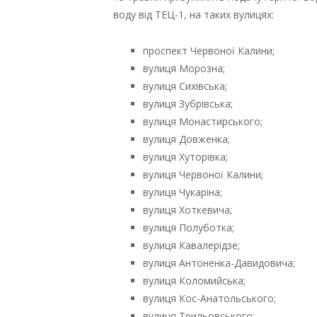
воду від ТЕЦ-1, на таких вулицях:
проспект Червоної Калини;
вулиця Морозна;
вулиця Сихівська;
вулиця Зубрівська;
вулиця Монастирського;
вулиця Довженка;
вулиця Хуторівка;
вулиця Червоної Калини;
вулиця Чукаріна;
вулиця Хоткевича;
вулиця Полуботка;
вулиця Кавалерідзе;
вулиця Антоненка-Давидовича;
вулиця Коломийська;
вулиця Кос-Анатольського;
вулиця Трильовського;