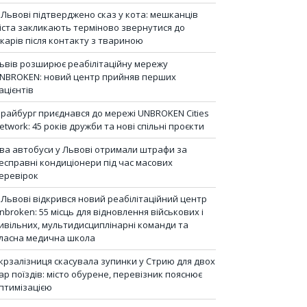
 Львові підтверджено сказ у кота: мешканців
іста закликають терміново звернутися до
ікарів після контакту з твариною
ьвів розширює реабілітаційну мережу
NBROKEN: новий центр прийняв перших
ацієнтів
райбург приєднався до мережі UNBROKEN Cities
etwork: 45 років дружби та нові спільні проєкти
ва автобуси у Львові отримали штрафи за
есправні кондиціонери під час масових
еревірок
 Львові відкрився новий реабілітаційний центр
nbroken: 55 місць для відновлення військових і
ивільних, мультидисциплінарні команди та
ласна медична школа
крзалізниця скасувала зупинки у Стрию для двох
ар поїздів: місто обурене, перевізник пояснює
птимізацією