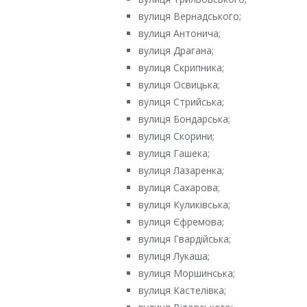
вулиця Вернадського;
вулиця Антонича;
вулиця Драгана;
вулиця Скрипника;
вулиця Освицька;
вулиця Стрийська;
вулиця Бондарська;
вулиця Скорини;
вулиця Гашека;
вулиця Лазаренка;
вулиця Сахарова;
вулиця Куликівська;
вулиця Єфремова;
вулиця Гвардійська;
вулиця Лукаша;
вулиця Моршинська;
вулиця Кастелівка;