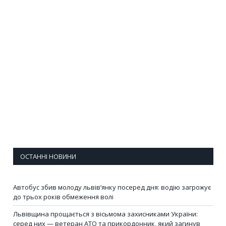
ОСТАННІ НОВИНИ
Автобус збив молоду львів’янку посеред дня: водію загрожує
до трьох років обмеження волі
Львівщина прощається з вісьмома захисниками України:
серед них — ветеран АТО та прикордонник, який загинув