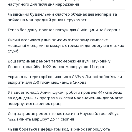
наступного дня після дня народження
Львівський будівельний кластер об’єднає девелоперів та
вийде на міжнародний ринок нерухомості
Тепло без дощу: прогноз погоди для Львівщини на 8 серпня
Лисиці оселилися у львівському житловому комплексі:
мешканці місяцями не можуть отримати допомогу від міських
служб
Дощ затримав ремонт тепломережі на вул. Науковій у
Львові: тролейбус №22 змінює маршрут до 11 серпня
Укриття на території колишнього ЛАЗу у Львові зобов’язали
відкрити для 250 тисяч мешканців Сихова
У Львові понад 50-річні шукачі роботи провели 447 співбесід
за один день: як програма «Досвід має значення» допомагає
повернутися на ринок праці
Дощ затримав ремонт теплотраси на Науковій: тролейбус
№22 змінить маршрут до 11 серпня
Львів бореться з дефіцитом водіїв: жінок запрошують