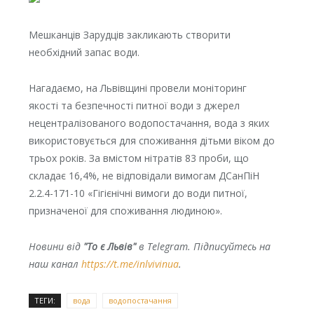
Мешканців Зарудців закликають створити
необхідний запас води.
Нагадаємо, на Львівщині провели моніторинг
якості та безпечності питної води з джерел
нецентралізованого водопостачання, вода з яких
використовується для споживання дітьми віком до
трьох років. За вмістом нітратів 83 проби, що
складає 16,4%, не відповідали вимогам ДСанПіН
2.2.4-171-10 «Гігієнічні вимоги до води питної,
призначеної для споживання людиною».
Новини від
"То є Львів"
в Telegram. Підписуйтесь на
наш канал
https://t.me/inlvivinua
.
ТЕГИ:
вода
водопостачання