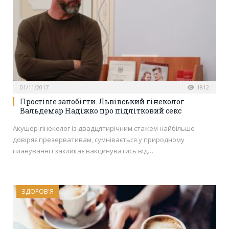
01/11/2017
1812
Простіше запобігти. Львівський гінеколог
Вальдемар Надіжко про підлітковий секс
Акушер-гінеколог із двадцятирічним стажем найбільше
довіряє презервативам, сумнівається у природному
плануванні і закликає вакцинуватись від…
ЗДОРОВ'Я