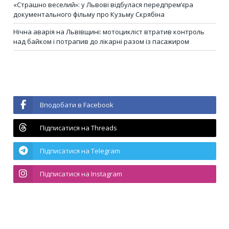
«Страшно веселий»: у Львові відбулася передпрем’єра
документального фільму про Кузьму Скрябіна
Нічна аварія на Львівщині: мотоцикліст втратив контроль
над байком і потрапив до лікарні разом із пасажиром
Вподобати в Facebook
Підписатися на Threads
Підписатися на Telegram
Підписатися на Instagram