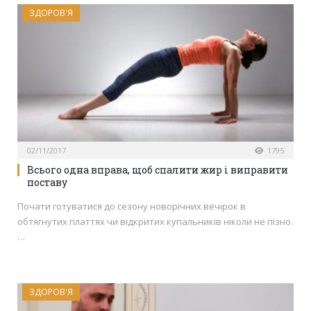
ЗДОРОВ'Я
02/11/2017
1795
Всього одна вправа, щоб спалити жир і виправити
поставу
Почати готуватися до сезону новорічних вечірок в
обтягнутих платтях чи відкритих купальників ніколи не пізно.
…
ЗДОРОВ'Я