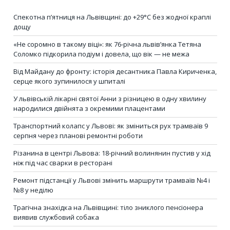
Спекотна п’ятниця на Львівщині: до +29°C без жодної краплі
дощу
«Не соромно в такому віці»: як 76-річна львів’янка Тетяна
Соломко підкорила подіум і довела, що вік — не межа
Від Майдану до фронту: історія десантника Павла Кириченка,
серце якого зупинилося у шпиталі
У львівській лікарні святої Анни з різницею в одну хвилину
народилися двійнята з окремими плацентами
Транспортний колапс у Львові: як зміниться рух трамваїв 9
серпня через планові ремонтні роботи
Різанина в центрі Львова: 18-річний волинянин пустив у хід
ніж під час сварки в ресторані
Ремонт підстанції у Львові змінить маршрути трамваїв №4 і
№8 у неділю
Трагічна знахідка на Львівщині: тіло зниклого пенсіонера
виявив службовий собака