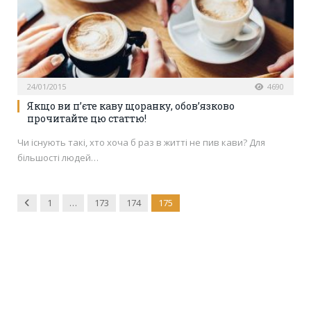
24/01/2015
4690
Якщо ви п’єте каву щоранку, обов’язково
прочитайте цю статтю!
Чи існують такі, хто хоча б раз в житті не пив кави? Для
більшості людей…
Previous
1
…
173
174
175