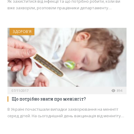
Як захиститися від інфекції та що потрібно робити, коли ви
вже захворіли, розповіли працівники департаменту…
ЗДОРОВ'Я
07/11/2017
894
Що потрібно знати про менінгіт?
В Україні почастішали випадки захворювання на менінгіт
серед дітей. На сьогоднішній день вакцинація від менінгіту…