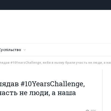
Суспільство
глядав #10YearsChallenge, якби в ньому брали участь не люди, а н
лядав #10YearsChallenge,
часть не люди, а наша