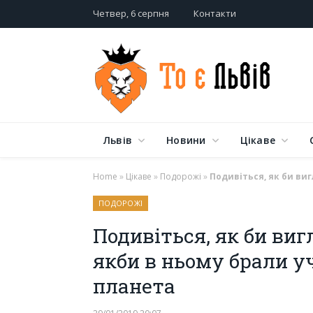
Четвер, 6 серпня
Контакти
Львів
Новини
Цікаве
Home
»
Цікаве
»
Подорожі
»
Подивіться, як би ви
ПОДОРОЖІ
Подивіться, як би виг
якби в ньому брали у
планета