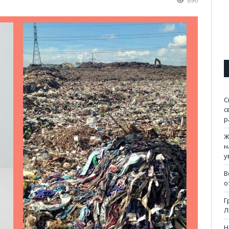
896
С
с
р
Ж
н
у
В
о
Г
Л
Н