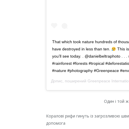
That which took nature hundreds of thous
have destroyed in less than ten.
This i
you’ll see today. . @danielbeltraphoto .
#rainforest #forests #tropical #deforesta
#nature #photography #Greenpeace #env
Допис, поширений
Greenpeace Internatio
Один і той же
Коралові рифи гинуть із загрозливою швид
допомога