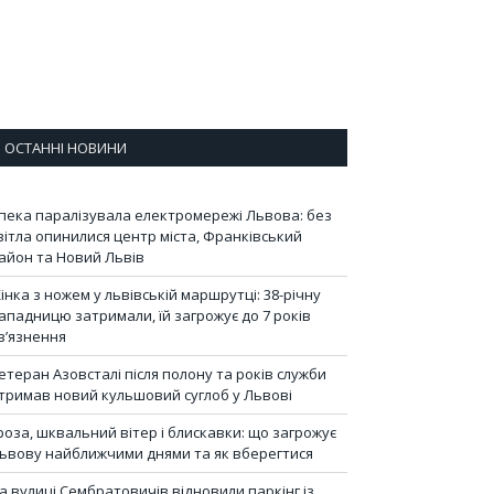
ОСТАННІ НОВИНИ
пека паралізувала електромережі Львова: без
вітла опинилися центр міста, Франківський
айон та Новий Львів
інка з ножем у львівській маршрутці: 38-річну
ападницю затримали, їй загрожує до 7 років
в’язнення
етеран Азовсталі після полону та років служби
тримав новий кульшовий суглоб у Львові
роза, шквальний вітер і блискавки: що загрожує
ьвову найближчими днями та як вберегтися
а вулиці Сембратовичів відновили паркінг із