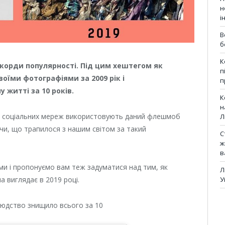
н
і
В
б
К
екорди популярності. Під цим хештегом як
п
воїми фотографіями за 2009 рік і
п
 житті за 10 років.
К
н
вачі соціальних мереж використовують даний флешмоб
Л
чи, що трапилося з нашим світом за такий
С
ж
в
ми і пропонуємо вам теж задуматися над тим, як
Л
У
а виглядає в 2019 році.
людство знищило всього за 10