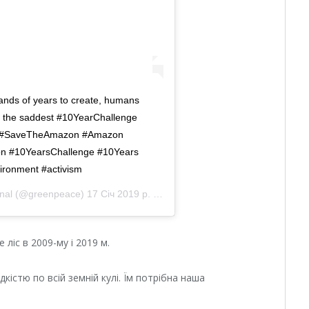
ands of years to create, humans
s the saddest #10YearChallenge
 . . #SaveTheAmazon #Amazon
tion #10YearsChallenge #10Years
ironment #activism
nal
(@greenpeace)
17 Січ 2019 р. о 11:25 PST
 ліс в 2009-му і 2019 м.
кістю по всій земній кулі. Їм потрібна наша