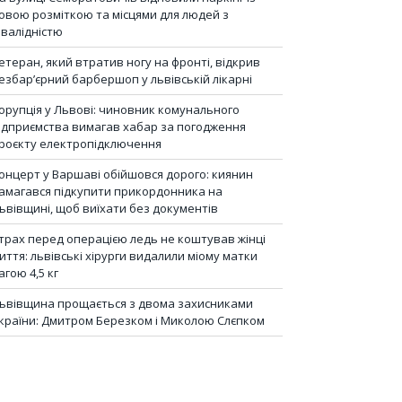
овою розміткою та місцями для людей з
нвалідністю
етеран, який втратив ногу на фронті, відкрив
езбар’єрний барбершоп у львівській лікарні
орупція у Львові: чиновник комунального
ідприємства вимагав хабар за погодження
роєкту електропідключення
онцерт у Варшаві обійшовся дорого: киянин
амагався підкупити прикордонника на
ьвівщині, щоб виїхати без документів
трах перед операцією ледь не коштував жінці
иття: львівські хірурги видалили міому матки
агою 4,5 кг
ьвівщина прощається з двома захисниками
країни: Дмитром Березком і Миколою Слєпком