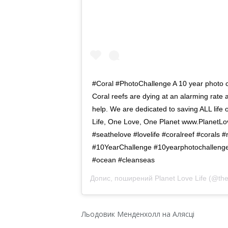
#Coral #PhotoChallenge A 10 year photo c
Coral reefs are dying at an alarming rate 
help. We are dedicated to saving ALL life o
Life, One Love, One Planet www.PlanetLove
#seathelove #lovelife #coralreef #corals 
#10YearChallenge #10yearphotochallenge 
#ocean #cleanseas
Допис, поширений
Planet Love Life
(@thep
Льодовик Менденхолл на Алясці