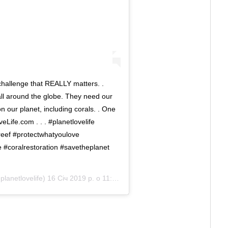
hallenge that REALLY matters. .
all around the globe. They need our
n our planet, including corals. . One
Life.com . . . #planetlovelife
#reef #protectwhatyoulove
#coralrestoration #savetheplanet
lanetlovelife)
16 Січ 2019 р. о 11:20 PST