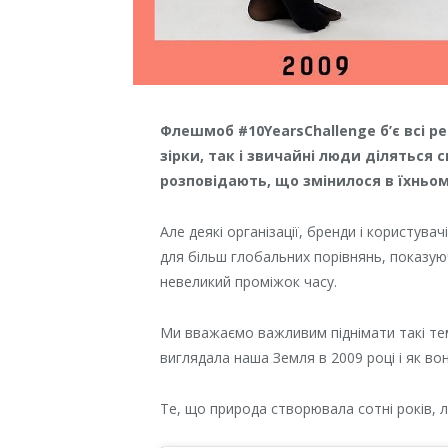
Флешмоб #10YearsChallenge б’є всі р
зірки, так і звичайні люди діляться с
розповідають, що змінилося в їхньому
Але деякі організації, бренди і користу
для більш глобальних порівнянь, показую
невеликий проміжок часу.
Ми вважаємо важливим піднімати такі те
виглядала наша Земля в 2009 році і як вон
Те, що природа створювала сотні років, 