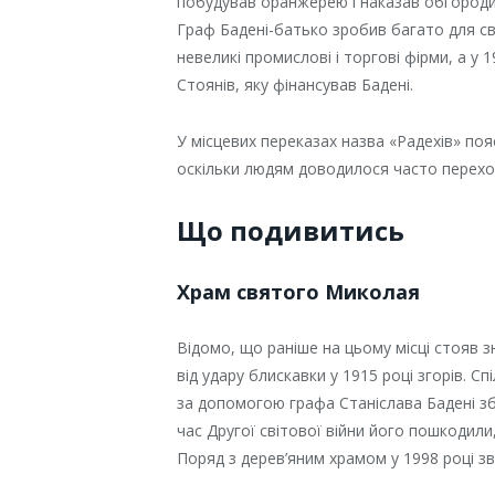
побудував оранжерею і наказав обгороди
Граф Бадені-батько зробив багато для св
невеликі промислові і торгові фірми, а у 
Стоянів, яку фінансував Бадені.
У місцевих переказах назва «Радехів» по
оскільки людям доводилося часто перехов
Що подивитись
Храм святого Миколая
Відомо, що раніше на цьому місці стояв з
від удару блискавки у 1915 році згорів. 
за допомогою графа Станіслава Бадені зб
час Другої світової війни його пошкодили
Поряд з дерев’яним храмом у 1998 році з