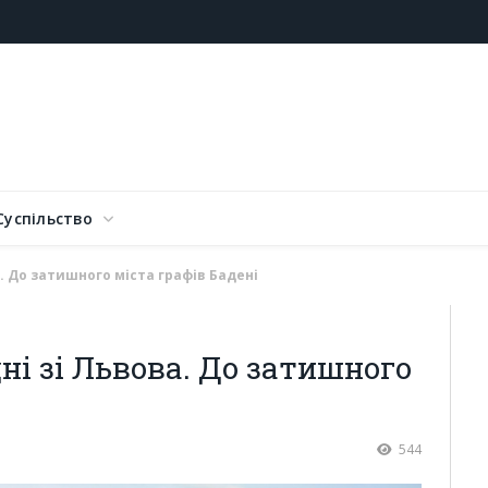
Суспільство
а. До затишного міста графів Бадені
ні зі Львова. До затишного
544