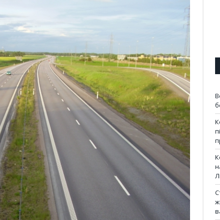
В
б
К
п
п
К
н
Л
С
ж
в