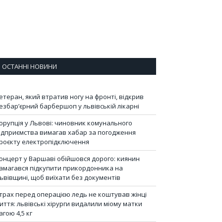
ОСТАННІ НОВИНИ
етеран, який втратив ногу на фронті, відкрив
езбар’єрний барбершоп у львівській лікарні
орупція у Львові: чиновник комунального
ідприємства вимагав хабар за погодження
роєкту електропідключення
онцерт у Варшаві обійшовся дорого: киянин
амагався підкупити прикордонника на
ьвівщині, щоб виїхати без документів
трах перед операцією ледь не коштував жінці
иття: львівські хірурги видалили міому матки
агою 4,5 кг