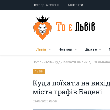
Четвер, 6 серпня
Контакти
Львів
Новини
Цікаве
Home
»
Львів
»
Куди поїхати на вихідні зі Львов
ЛЬВІВ
Куди поїхати на вихід
міста графів Бадені
03/08/2025 08:58