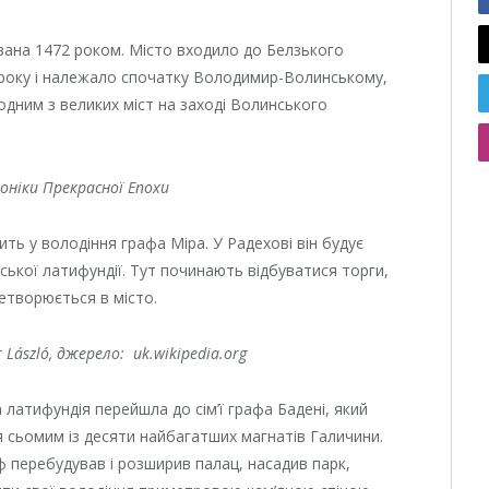
вана 1472 роком. Місто входило до Белзького
 року і належало спочатку Володимир-Волинському,
одним з великих міст на заході Волинського
оніки Прекрасної Епохи
ить у володіння графа Міра. У Радехові він будує
ської латифундії. Тут починають відбуватися торги,
етворюється в місто.
 László, джерело: uk.wikipedia.org
а латифундія перейшла до сім’ї графа Бадені, який
я сьомим із десяти найбагатших магнатів Галичини.
аф перебудував і розширив палац, насадив парк,