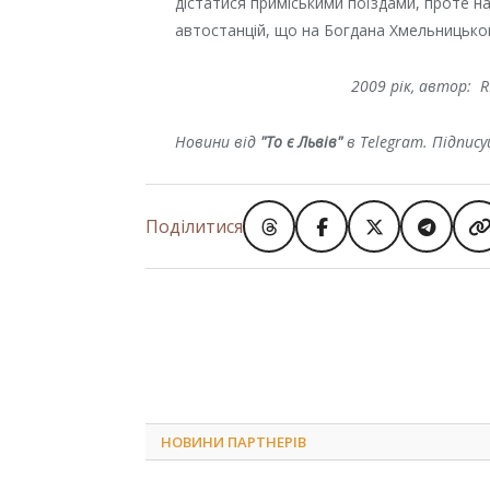
дістатися приміськими поїздами, проте н
автостанцій, що на Богдана Хмельницького,
2009 рік, автор: R
Новини від
"То є Львів"
в Telegram. Підпис
Поділитися
НОВИНИ ПАРТНЕРІВ