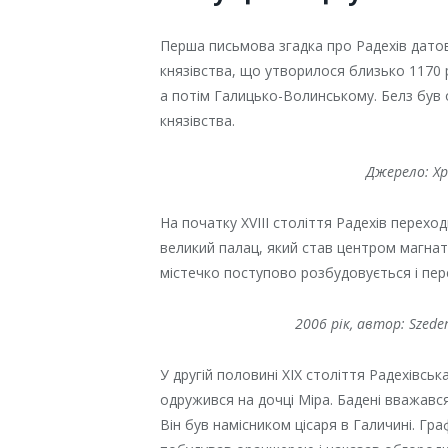
Перша письмова згадка про Радехів дато
князівства, що утворилося близько 1170
а потім Галицько-Волинському. Белз був 
князівства.
Джерело: Хр
На початку XVIII століття Радехів переход
великий палац, який став центром магнат
містечко поступово розбудовується і пер
2006 рік, автор: Szeder
У другій половині XIX століття Радехівськ
одружився на дочці Міра. Бадені вважавс
Він був намісником цісаря в Галичині. Гр