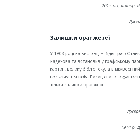
2015 рік, автор: R
Джер
Залишки оранжереї
У 1908 році на виставці у Відні граф Стан
Радехова та встановив у графському парку
картин, велику бібліотеку, а в міжвоєнни
польська гімназія. Палац спалили фашисти 
тільки залишки оранжереї.
Джере
1914 р. 