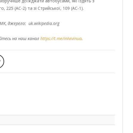
айзручніше доїжджати автобусами, які їздять з
 225 (АС-2) та зі Стрийської, 109 (АС-1).
MK, джерело: uk.wikipedia.org
уйтесь на наш канал
https://t.me/inlvivinua
.