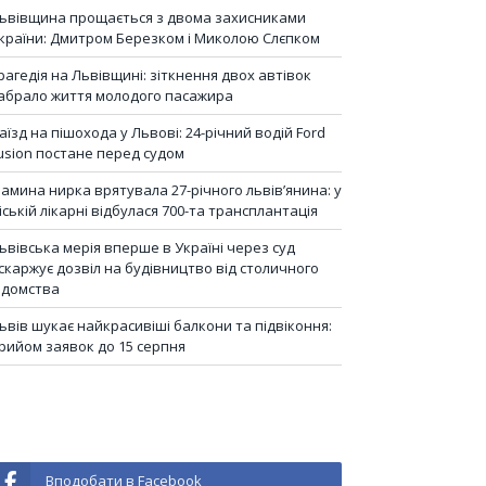
ьвівщина прощається з двома захисниками
країни: Дмитром Березком і Миколою Слєпком
рагедія на Львівщині: зіткнення двох автівок
абрало життя молодого пасажира
аїзд на пішохода у Львові: 24-річний водій Ford
usion постане перед судом
амина нирка врятувала 27-річного львів’янина: у
іській лікарні відбулася 700-та трансплантація
ьвівська мерія вперше в Україні через суд
скаржує дозвіл на будівництво від столичного
ідомства
ьвів шукає найкрасивіші балкони та підвіконня:
рийом заявок до 15 серпня
Вподобати в Facebook