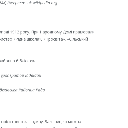
MK, джерело: uk.wikipedia.org
опаді 1912 року. При Народному Домі працювали
ство «Рідна школа», «Просвіта», «Сільський
айонна бібліотека.
Туроператор Відвідай
дехівська Районна Рада
орієнтовно за годину. Залізницею можна