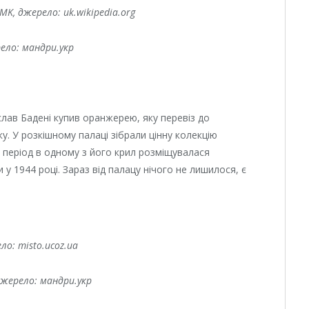
MK, джерело: uk.wikipedia.org
ело: мандри.укр
іслав Бадені купив оранжерею, яку перевіз до
. У розкішному палаці зібрали цінну колекцію
й період в одному з його крил розміщувалася
у 1944 році. Зараз від палацу нічого не лишилося, є
ло: misto.ucoz.ua
Джерело: мандри.укр