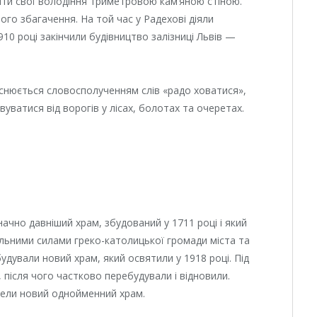
ти свої володіння триметровою кам’яною стіною.
ого збагачення. На той час у Радехові діяли
1910 році закінчили будівництво залізниці Львів —
яснюється словосполученням слів «радо ховатися»,
уватися від ворогів у лісах, болотах та очеретах.
начно давніший храм, збудований у 1711 році і який
Спільними силами греко-католицької громади міста та
удували новий храм, який освятили у 1918 році. Під
, після чого частково перебудували і відновили.
вели новий однойменний храм.