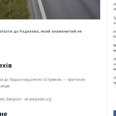
Л
У
Т
з
оїхати до Радехова, який знаменитий не
Н
F
М
м
Л
ехів
о
в
Л
ова до Луцька над річкою Острівкою — притокою
п
анців.
MK, джерело: uk.wikipedia.org
ьне