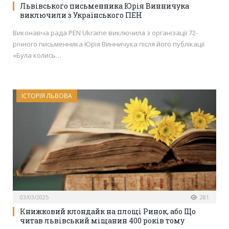
Львівського письменника Юрія Винничука
виключили з Українського ПЕН
Виконавча рада PEN Ukraine виключила з організації 72-
річного письменника Юрія Винничука після його публікації
«Була колись…
ІСТОРІЯ ЛЬВОВА
03/03/2025
281
Книжковий клондайк на площі Ринок, або Що
читав львівський міщанин 400 років тому