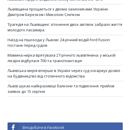
Львівщина прощається з двома захисниками України:
Дмитром Березком і Миколою Слєпком
Трагедія на Львівщині: зіткнення двох автівок забрало життя
молодого пасажира
Наїзд на пішохода у Львові: 24-річний водій Ford Fusion
постане перед судом
Мамина нирка врятувала 27-річного львів’янина: у міській
лікарні відбулася 700-та трансплантація
Львівська мерія вперше в Україні через суд оскаржує дозвіл
на будівництво від столичного відомства
Львів шукає найкрасивіші балкони та підвіконня: прийом
заявок до 15 серпня
Вподобати в Facebook