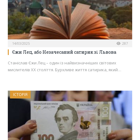
14/03/2025
287
Єжи Лец, або Незачесаний сатирик зі Львова
Станіслав Єжи Лец – один із найвизначніших світових
мислителів ХХ століття. Бурхливе життя сатирика, який…
ІСТОРІЯ