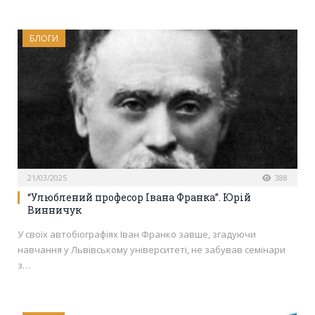
БЛОГИ
21/03/2025
388
“Улюблений професор Івана Франка”. Юрій
Винничук
У своїх автобіографіях Іван Франко завше, згадуючи
навчання у Львівському університеті, не забував семінари
з…