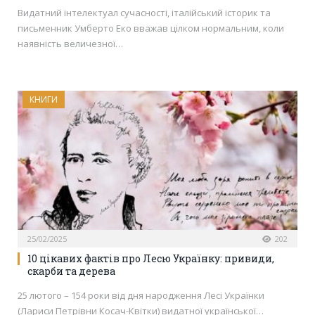
Видатний інтелектуал сучасності, італійський історик та
письменник Умберто Еко вважав цілком нормальним, коли
наявність величезної…
КНИГИ
25/02/2025
202
10 цікавих фактів про Лесю Українку: привиди,
скарби та дерева
25 лютого – 154 роки від дня народження Лесі Українки
(Лариси Петрівни Косач-​Квітки) видатної української…