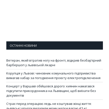
ОСТАННІ НОВИНИ
Ветеран, який втратив ногу на фронті, відкрив безбар’єрний
барбершоп у львівській лікарні
Корупція у Львові: чиновник комунального підприємства
вимагав хабар за погодження проєкту електропідключення
Концерт у Варшаві обійшовся дорого: киянин намагався
підкупити прикордонника на Львівщині, щоб виїхати без
документів
Страх перед операцією ледь не коштував жінці життя:
львівські хірурги видалили міому матки вагою 4,5 кг