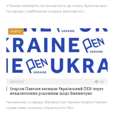
У Львові перевірять всі локації міста, де колись були книгарні.
На одному з найближчих засідань виконавчого…
КНИГИ
28/03/2025
362
Іларіон Павлюк залишає Український ПЕН через
невдоволення рішенням щодо Винничука
Письменник та офіцер Збройних Сил України Ілларіон Павлюк
подав заяву на вихід з Українського ПЕН…