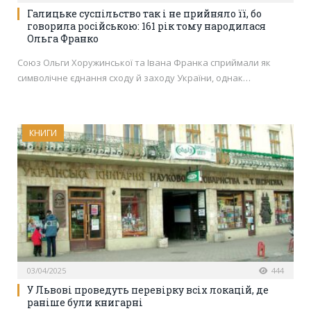
Галицьке суспільство так і не прийняло її, бо
говорила російською: 161 рік тому народилася
Ольга Франко
Союз Ольги Хоружинської та Івана Франка сприймали як
символічне єднання сходу й заходу України, однак…
КНИГИ
03/04/2025
444
У Львові проведуть перевірку всіх локацій, де
раніше були книгарні