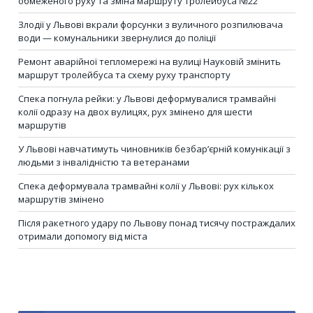
обмеженого руху та зміна маршруту тролейбуса №22
Злодії у Львові вкрали форсунки з вуличного розпилювача
води — комунальники звернулися до поліції
Ремонт аварійної тепломережі на вулиці Науковій змінить
маршрут тролейбуса та схему руху транспорту
Спека погнула рейки: у Львові деформувалися трамвайні
колії одразу на двох вулицях, рух змінено для шести
маршрутів
У Львові навчатимуть чиновників безбар’єрній комунікації з
людьми з інвалідністю та ветеранами
Спека деформувала трамвайні колії у Львові: рух кількох
маршрутів змінено
Після ракетного удару по Львову понад тисячу постраждалих
отримали допомогу від міста