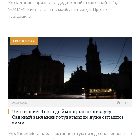
Укрзалізниця призначає додатковий швидкісний поїзд
№741/742 Київ – Львів на майбутні вихідні. Про це
повідомила…
ЕКОНОМІКА
25/09/2023
137
Чи готовий Львів до ймовірного блекауту:
Садовий закликав готуватися до дуже складної
зими
Українські міста наразі активно готуються до опалювального