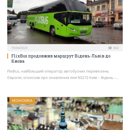
19/04/2023
862
FlixBus продовжив маршрут Відень-Львів до
Києва
FlixBus, найбільший оператор автобусних перевезень
Європи, оголосив про оновлення лінії N3272 Київ – Відень -…
ЕКОНОМІКА