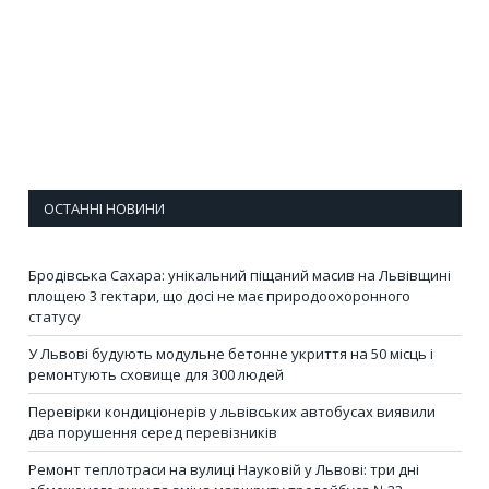
ОСТАННІ НОВИНИ
Бродівська Сахара: унікальний піщаний масив на Львівщині
площею 3 гектари, що досі не має природоохоронного
статусу
У Львові будують модульне бетонне укриття на 50 місць і
ремонтують сховище для 300 людей
Перевірки кондиціонерів у львівських автобусах виявили
два порушення серед перевізників
Ремонт теплотраси на вулиці Науковій у Львові: три дні