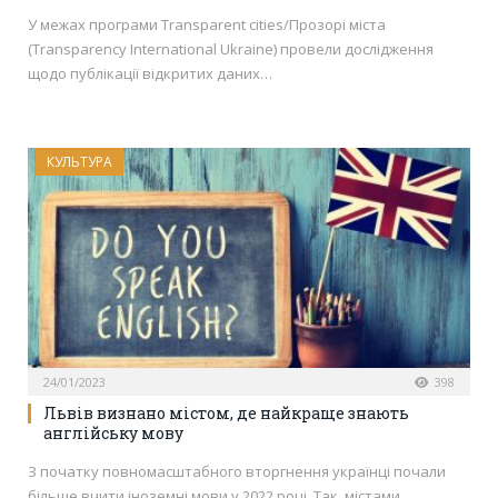
У межах програми Transparent cities/Прозорі міста
(Transparency International Ukraine) провели дослідження
щодо публікації відкритих даних…
КУЛЬТУРА
24/01/2023
398
Львів визнано містом, де найкраще знають
англійську мову
З початку повномасштабного вторгнення українці почали
більше вчити іноземні мови у 2022 році. Так, містами,…