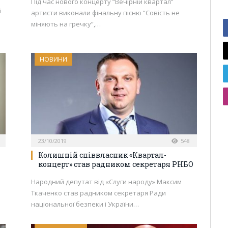
Під час нового концерту “Вечірній квартал”
й
артисти виконали фінальну пісню “Совість не
міняють на гречку”,…
НОВИНИ
23/10/2019
548
Колишній співвласник «Квартал-
концерт» став радником секретаря РНБО
Народний депутат від «Слуги народу» Максим
Ткаченко став радником секретаря Ради
національної безпеки і України…