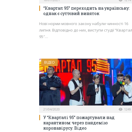
“Квартал 95” переходить на українську:
однак є суттєвий виняток
Нові норми мовного закону набули чинності 16
липня. Відповідно до них, виступи студії “Кварта
95″…
ВІДЕО
21/04/2020
1249
У “Кварталі 95” пожартували над
карантином через пандемію
коронавірусу. Відео