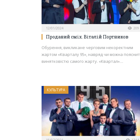
12/01/2024
209
Проданий сміх. Віталій Портников
Обурення, викликане черговим некоректним
жартом «Кварталу 95», навряд чи можна поясни
винятковістю самого жарту. «Квартал»…
КУЛЬТУРА
18/07/2021
1214