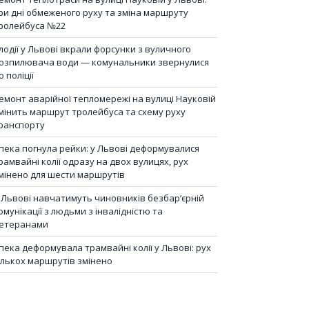
ри дні обмеженого руху та зміна маршруту
ролейбуса №22
лодії у Львові вкрали форсунки з вуличного
озпилювача води — комунальники звернулися
о поліції
емонт аварійної тепломережі на вулиці Науковій
мінить маршрут тролейбуса та схему руху
ранспорту
пека погнула рейки: у Львові деформувалися
рамвайні колії одразу на двох вулицях, рух
мінено для шести маршрутів
 Львові навчатимуть чиновників безбар’єрній
омунікації з людьми з інвалідністю та
етеранами
пека деформувала трамвайні колії у Львові: рух
ількох маршрутів змінено