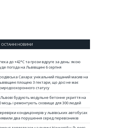
ОСТАННІ НОВИНИ
пека до +42°C та грози вдруге за день: якою
уде погода на Львівщині 6 серпня
родівська Сахара: унікальний піщаний масив на
ьвівщині площею 3 гектари, що досі не має
риродоохоронного статусу
 Львові будують модульне бетонне укриття на
0 місць і ремонтують сховище для 300 людей
еревірки кондиціонерів у львівських автобусах
иявили два порушення серед перевізників
емонт теплотраси на вулиці Науковій у Львові: