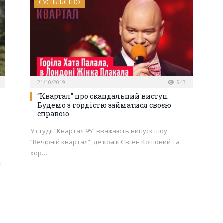
СУСПІЛЬСТВО
21/10/2019
943
“Квартал” про скандальний виступ:
Будемо з гордістю займатися своєю
справою
У студії “Квартал 95” вважають випуск шоу
“Вечірній квартал”, де комік Євген Кошовий та
хор…
і