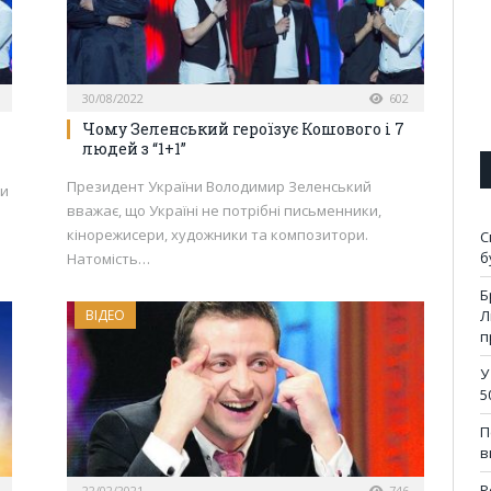
30/08/2022
602
Чому Зеленський героїзує Кошового і 7
людей з “1+1”
Президент України Володимир Зеленський
ти
вважає, що Україні не потрібні письменники,
кінорежисери, художники та композитори.
С
б
Натомість…
Б
ВІДЕО
Л
п
У
5
П
в
Р
22/02/2021
746