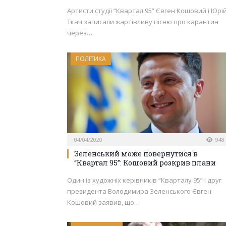
Артисти студії “Квартал 95” Євген Кошовий і Юрі
Ткач записали жартівливу пісню про карантин
через…
ПОЛІТИКА
04/04/2020
948
Зеленський може повернутися в
“Квартал 95”: Кошовий розкрив плани
Один із художніх керівників “Кварталу 95” і друг
президента Володимира Зеленського Євген
Кошовий заявив, що…