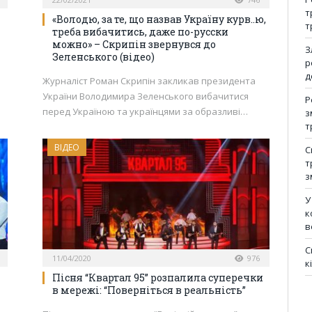
т
«Володю, за те, що назвав Україну кypв..ю,
т
треба вибачитись, даже по-русски
можно» – Скрипін звернувся до
З
Зеленського (відео)
р
л
д
Журналіст Роман Скрипін закликав президента
України Володимира Зеленського вибачитися
Р
перед Україною та українцями за образливі…
з
т
ВІДЕО
С
т
з
У
к
в
С
11/04/2020
976
к
Пісня “Квартал 95” розпалила суперечки
в мережі: “Поверніться в реальність”