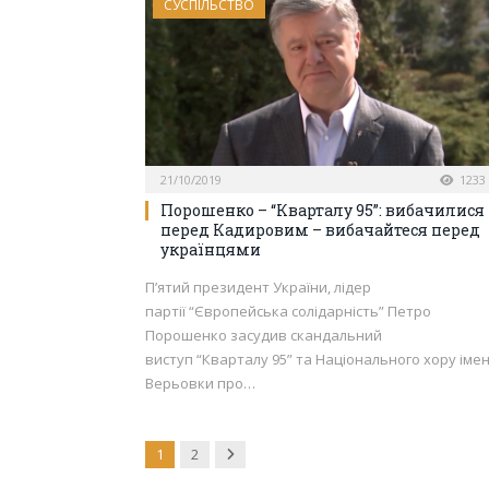
СУСПІЛЬСТВО
21/10/2019
1233
Порошенко – “Кварталу 95”: вибачилися
перед Кадировим – вибачайтеся перед
українцями
П’ятий президент України, лідер
партії “Європейська солідарність” Петро
Порошенко засудив скандальний
виступ “Кварталу 95” та Національного хору імен
Верьовки про…
Next
1
2