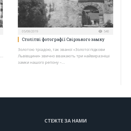
05/08/2019
540
Столітні фотографії Свірзького замку
Золотою тріадою, так званої «Золотої підкови
а…
Львівщини» звично вважають три найвиразніші
замки нашого регіону –…
СТЕЖТЕ ЗА НАМИ