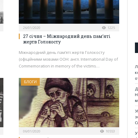
26/01/2020
1225
27 січня – Міжнародний день пам’яті
жертв Голокосту
Міжнародний день пам’яті жертв Голокосту
(офіційними мовами ООН: англ. International Day of
Commemoration in memory of the victims…
Л
к
о
БЛОГИ
Д
Н
м
У
з
С
06/01/2020
10553
У