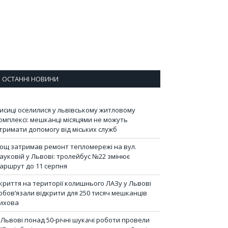
ОСТАННІ НОВИНИ
исиці оселилися у львівському житловому
омплексі: мешканці місяцями не можуть
тримати допомогу від міських служб
ощ затримав ремонт тепломережі на вул.
ауковій у Львові: тролейбус №22 змінює
аршрут до 11 серпня
криття на території колишнього ЛАЗу у Львові
обов’язали відкрити для 250 тисяч мешканців
ихова
 Львові понад 50-річні шукачі роботи провели