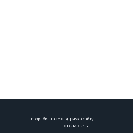
Розробка та техпідтримка сайту
OLEG MOGYTYCH