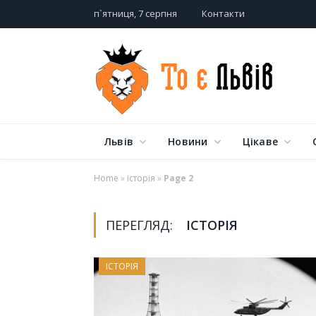
п`ятниця, 7 серпня
Контакти
Львів
Новини
Цікаве
Home
»
історія
»
Page 2
ПЕРЕГЛЯД:
ІСТОРІЯ
ІСТОРІЯ