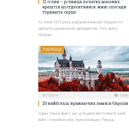
12 січня – річниця початку масових
арештів шістдесятників: живі спогади
торкають серце
12 січня 1972 року відбулися масові обшуки та
арешти українських дисидентів. Того дня у
Львові…
ПУБЛІКАЦІЇ
30/12/2019
13696
20 найбільш вражаючих замків Європи
Один тільки факт, що ці будівлі вистояли в часи
війн і стихійних лих, приголомшує. Перед…