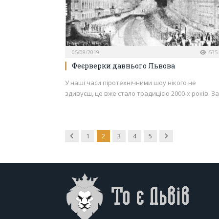
05/08/2019
535
Феєрверки давнього Львова
У наші часи піротехнічними шоу нікого не
здивуєш, це вже стало традицією 2000-х років. З
Previous
Next
1
2
3
4
5