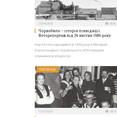
25/04/2020
8040
Чорнобиль – історія ліквідації.
Фоторепортаж від 26 квітня 1986 року
Ігор Костін народився в 1936 році в Молдові.
Кореспондент Українського АПН першим
опинився в епіцентрі…
ПУБЛІКАЦІЇ
11/01/2020
2823