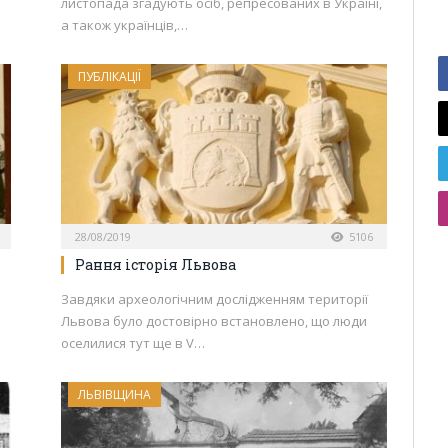
листопада згадують осіб, репресованих в Україні,
а також українців,…
ПУБЛІКАЦІЇ
28/08/2019
5106
Рання історія Львова
Завдяки археологічним дослідженням території
Львова було достовірно встановлено, що люди
оселилися тут ще в V…
ЛЬВІВЩИНА