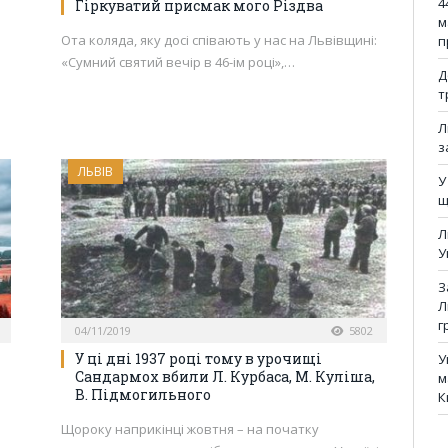
4
Гіркуватий присмак мого Різдва
м
Ота коляда, яку досі співають у нас на Львівщині:
п
«Сумний святий вечір в 46-ім році»,…
Д
т
Л
з
ЛЬВІВ
У
щ
Л
У
З
Л
г
04/11/2019
5802
У ці дні 1937 році тому в урочищі
У
Сандармох вбили Л. Курбаса, М. Куліша,
м
В. Підмогильного
К
Щороку наприкінці жовтня – на початку