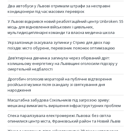
Два автобуси у Львові отримали штрафи за несправні
кондиціонери під час масових перевірок
У Львові відкрився новий реабілітаційний центр Unbroken: 55
місць для відновлення військових і цивільних,
мультидисциплінарні команди та власна медична школа
Укрзалізниця скасувала зупинки у Стрию для двох пар
поїздів: місто обурене, перевізник пояснює оптимізацією
Дев’ятирічна дівчинка загинула через обірваний дріт:
колишньому енергетику на Львівщині оголосили підозру у
смертельній недбалості
Дрогобич оголосив мораторій на публічне відтворення
російської музики після скандалу зі святкування дня
народження
Масштабна забудова Сокільників під загрозою зриву:
мешканці вимагають вирішення інфраструктурних проблем
Спека паралізувала електромережі Львова: без світла
опинилися центр міста, Франківський район та Новий Львів