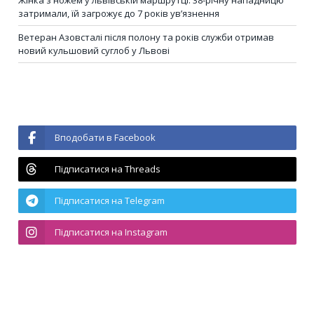
Жінка з ножем у львівській маршрутці: 38-річну нападницю
затримали, їй загрожує до 7 років ув’язнення
Ветеран Азовсталі після полону та років служби отримав
новий кульшовий суглоб у Львові
Вподобати в Facebook
Підписатися на Threads
Підписатися на Telegram
Підписатися на Instagram