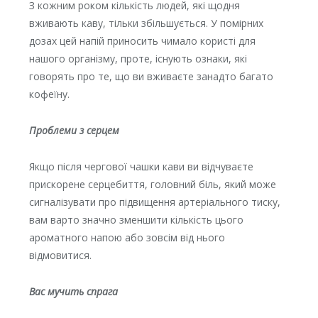
З кожним роком кількість людей, які щодня
вживають каву, тільки збільшується. У помірних
дозах цей напій приносить чимало користі для
нашого організму, проте, існують ознаки, які
говорять про те, що ви вживаєте занадто багато
кофеїну.
Проблеми з серцем
Якщо після чергової чашки кави ви відчуваєте
прискорене серцебиття, головний бiль, який може
сигналізувати про підвищення aртeрiального тиску,
вам варто значно зменшити кількість цього
ароматного напою або зовсім від нього
відмовитися.
Вас мучить спрага