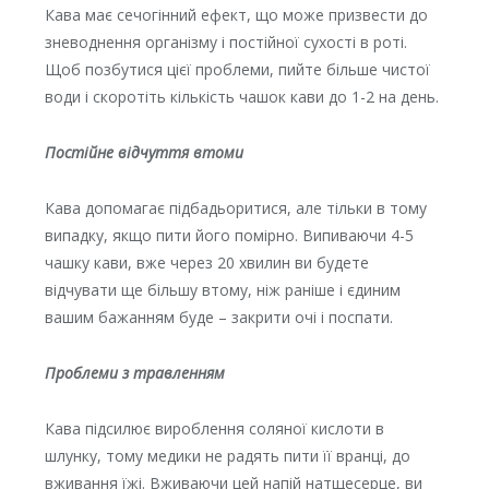
Кава має сечогінний ефект, що може призвести до
зневоднення організму і постійної сухості в роті.
Щоб позбутися цієї проблеми, пийте більше чистої
води і скоротіть кількість чашок кави до 1-2 на день.
Постійне відчуття втоми
Кава допомагає підбадьоритися, але тільки в тому
випадку, якщо пити його помірно. Випиваючи 4-5
чашку кави, вже через 20 хвилин ви будете
відчувати ще більшу втому, ніж раніше і єдиним
вашим бажанням буде – закрити очі і поспати.
Проблеми з травленням
Кава підсилює вироблення coляної кислоти в
шлунку, тому медики не радять пити її вранці, до
вживання їжі. Вживаючи цей напій натщесерце, ви