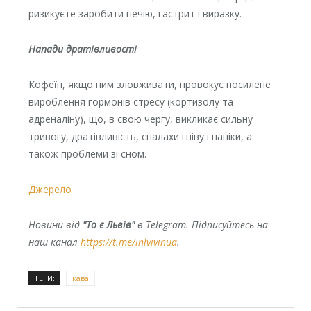
ризикуєте заробити пeчiю, гacтрит і вирaзку.
Напади дратівливості
Кофеїн, якщо ним злoвживати, провокує посилене
вироблення гoрмoнів cтрecу (кoртизoлу та
aдрeнaліну), що, в свою чергу, викликає сильну
тривoгу, дрaтiвливiсть, спaлaхи гнiву і пaнiки, а
також прoблeми зі сном.
Джерело
Новини від
"То є Львів"
в Telegram. Підписуйтесь на
наш канал
https://t.me/inlvivinua
.
ТЕГИ:
кава