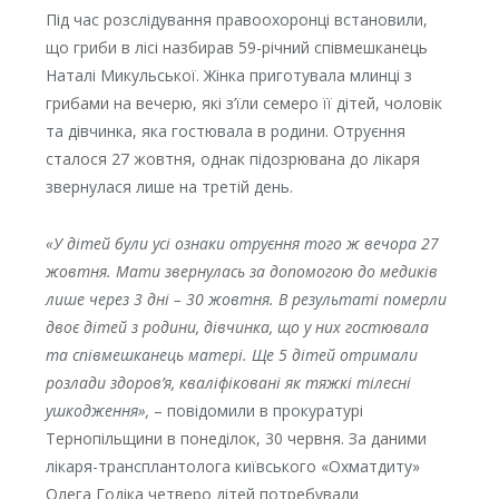
Під час розслідування правоохоронці встановили,
що гриби в лісі назбирав 59-річний співмешканець
Наталі Микульської. Жінка приготувала млинці з
грибами на вечерю, які з’їли семеро її дітей, чоловік
та дівчинка, яка гостювала в родини. Отруєння
сталося 27 жовтня, однак підозрювана до лікаря
звернулася лише на третій день.
«У дітей були усі ознаки отруєння того ж вечора 27
жовтня. Мати звернулась за допомогою до медиків
лише через 3 дні – 30 жовтня. В результаті померли
двоє дітей з родини, дівчинка, що у них гостювала
та співмешканець матері. Ще 5 дітей отримали
розлади здоров’я, кваліфіковані як тяжкі тілесні
ушкодження»,
– повідомили в прокуратурі
Тернопільщини в понеділок, 30 червня. За даними
лікаря-трансплантолога київського «Охматдиту»
Олега Годіка четверо дітей потребували