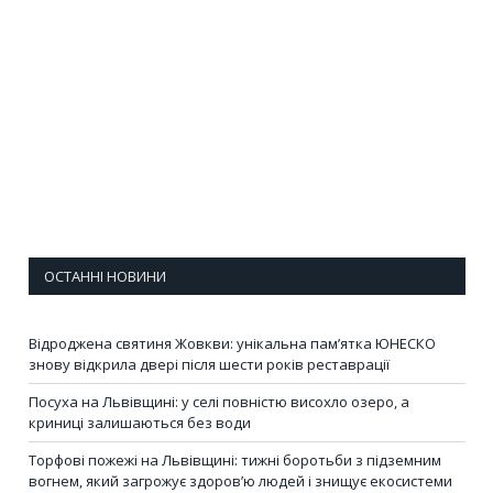
ОСТАННІ НОВИНИ
Відроджена святиня Жовкви: унікальна пам’ятка ЮНЕСКО
знову відкрила двері після шести років реставрації
Посуха на Львівщині: у селі повністю висохло озеро, а
криниці залишаються без води
Торфові пожежі на Львівщині: тижні боротьби з підземним
вогнем, який загрожує здоров’ю людей і знищує екосистеми