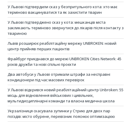
У Львові підтвердили сказ у безпритульного кота: хто має
терміново вакцинуватися та як захистити тварин
У Львові підтверджено сказ у кота: мешканців міста
закликають терміново звернутися до лікарів після контакту з
твариною
Львів розширює реабілітаційну мережу UNBROKEN: новий
центр прийняв перших пацієнтів
Фрайбург приєднався до мережі UNBROKEN Cities Network: 45
років дружби та нові спільні проєкти
Два автобуси у Львові отримали штрафи за несправні
кондиціонери під час масових перевірок
У Львові відкрився новий реабілітаційний центр Unbroken: 55
місць для відновлення військових і цивільних,
мультидисциплінарні команди та власна медична школа
Укрзалізниця скасувала зупинки у Стрию для двох пар
поїздів: місто обурене, перевізник пояснює оптимізацією