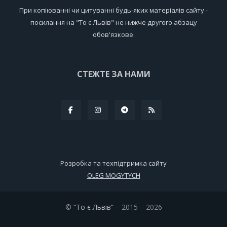
При копіюванні чи цитуванні будь-яких матеріалів сайту -
посилання на "То є Львів" не нижче другого абзацу
обов'язкове.
СТЕЖТЕ ЗА НАМИ
Розробка та техпідтримка сайту
OLEG MOGYTYCH
©
“То є Львів”
– 2015 – 2026