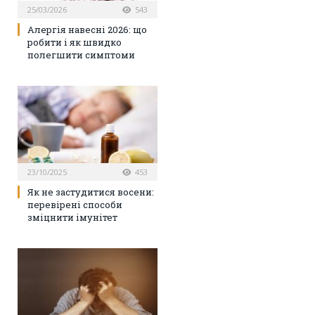
25/03/2026
543
Алергія навесні 2026: що
робити і як швидко
полегшити симптоми
23/10/2025
453
Як не застудитися восени:
перевірені способи
зміцнити імунітет