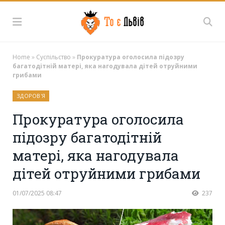
Home
»
Суспільство
»
Прокуратура оголосила підозру
багатодітній матері, яка нагодувала дітей отруйними
грибами
ЗДОРОВ'Я
Прокуратура оголосила
підозру багатодітній
матері, яка нагодувала
дітей отруйними грибами
01/07/2025 08:47
237