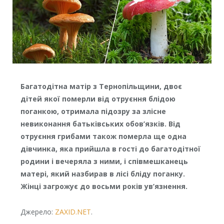
Багатодітна матір з Тернопільщини, двоє
дітей якої померли від отруєння блідою
поганкою, отримала підозру за злісне
невиконання батьківських обов’язків. Від
отруєння грибами також померла ще одна
дівчинка, яка прийшла в гості до багатодітної
родини і вечеряла з ними, і співмешканець
матері, який назбирав в лісі бліду поганку.
Жінці загрожує до восьми років ув’язнення.
Джерело:
ZAXID.NET
.