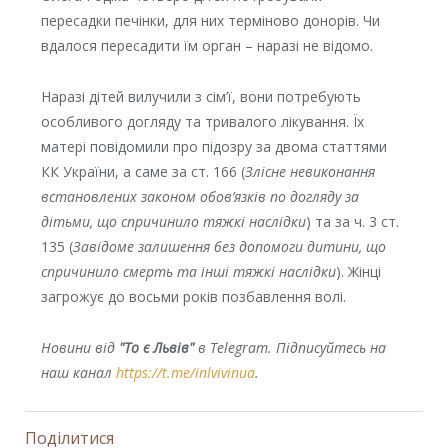
пересадки печінки, для них терміново донорів. Чи
вдалося пересадити їм орган – наразі не відомо.
Наразі дітей вилучили з сім’ї, вони потребують
особливого догляду та тривалого лікування. Їх
матері повідомили про підозру за двома статтями
КК України, а саме за ст. 166 (
Злісне невиконання
встановлених законом обов’язків по догляду за
дітьми, що спричинило тяжкі наслідки
) та за ч. 3 ст.
135 (
Завідоме залишення без допомоги дитини, що
спричинило смерть та інші тяжкі наслідки
). Жінці
загрожує до восьми років позбавлення волі.
Новини від
"То є Львів"
в Telegram. Підписуйтесь на
наш канал
https://t.me/inlvivinua
.
Поділитися