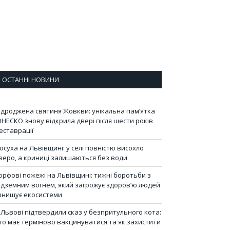
ОСТАННІ НОВИНИ
ідроджена святиня Жовкви: унікальна пам’ятка
НЕСКО знову відкрила двері після шести років
еставрації
осуха на Львівщині: у селі повністю висохло
зеро, а криниці залишаються без води
орфові пожежі на Львівщині: тижні боротьби з
ідземним вогнем, який загрожує здоров’ю людей
 знищує екосистеми
 Львові підтвердили сказ у безпритульного кота:
то має терміново вакцинуватися та як захистити