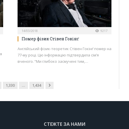
14/03/2018
9217
Помер фізик Стівен Гокінґ
Англійський фізик-теоретик Стівен Гокінґ помер на
ня
77-му році. Цю інформацію підтвердила сім’я
вченого. “Ми глибоко засмучені тим,…
Next
1,330
…
1,434
СТЕЖТЕ ЗА НАМИ