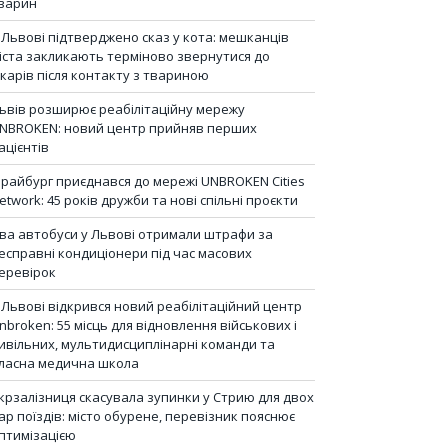
варин
 Львові підтверджено сказ у кота: мешканців
іста закликають терміново звернутися до
ікарів після контакту з твариною
ьвів розширює реабілітаційну мережу
NBROKEN: новий центр прийняв перших
ацієнтів
райбург приєднався до мережі UNBROKEN Cities
etwork: 45 років дружби та нові спільні проєкти
ва автобуси у Львові отримали штрафи за
есправні кондиціонери під час масових
еревірок
 Львові відкрився новий реабілітаційний центр
nbroken: 55 місць для відновлення військових і
ивільних, мультидисциплінарні команди та
ласна медична школа
крзалізниця скасувала зупинки у Стрию для двох
ар поїздів: місто обурене, перевізник пояснює
птимізацією