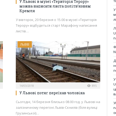
т
У Львові в музеї «Територія Терору»
можна написати листа політв’язням
У
Кремля
м
л
У вівторок, 20 березня о 15.00 в музеї «Територія
Терору» відбудеться старт Марафону написання
Л
листів…
U
п
ЛЬВІВ
Ф
N
Д
н
п
У
U
14/03/2018
895
ц
У Львові потяг переїхав чоловіка
в
Сьогодні, 14 березня близько 08.00 год. у Львові на
У
залізничному перегоні Львів-Скнилів (біля вулиці
п
о
Грузинської)…