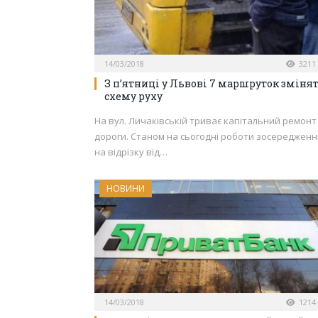
14/03/2018
3211
З п’ятниці у Львові 7 маршруток зміня
схему руху
На вул. Личаківській триває капітальний ремонт
дороги. Станом на сьогодні роботи зосередженн
на відрізку від…
НОВИНИ
14/03/2018
1214