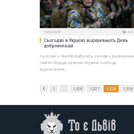
14/03/2018
463
Сьогодні в Україні відзначають День
добровольця
Сьогодні у Львові відбулись заходи з вшануван
пам’яті борців за волю України з нагоди
відзначення…
Previous
1
…
1,326
1,327
1,328
1,329