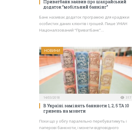
Приватбанк заявив про шахрайський
додаток “мобільний банкінг”
Банк називає додаток програмою для крадіжки
особистих даних клієнтів і грошей. Пише УНІАН
Націоналізований “ПриватБанк”…
НОВИНИ
14/03/2018
317
В Україні замінять банкноти 1, 2, 5 ТА 10
гривень на монети
Поки що у обігу паралельно перебуватимуть і
паперові банкноти, і монети відповідного