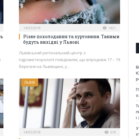
14/03/2018
1421
ть
Різке похолодання та хуртовини. Такими
будуть вихідні у Львові
Львівський регіональний центр з
і
гідрометеорології повідомляє, що впродовж 17 – 19
березня на Львівщині, у…
В
Ю
р
ЛЬВІВ
П
о
Т
п
і
У
14/03/2018
674
х