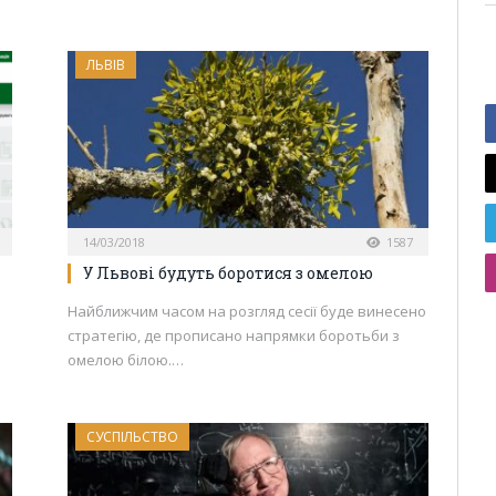
ЛЬВІВ
14/03/2018
1587
У Львові будуть боротися з омелою
Найближчим часом на розгляд сесії буде винесено
стратегію, де прописано напрямки боротьби з
омелою білою.…
СУСПІЛЬСТВО