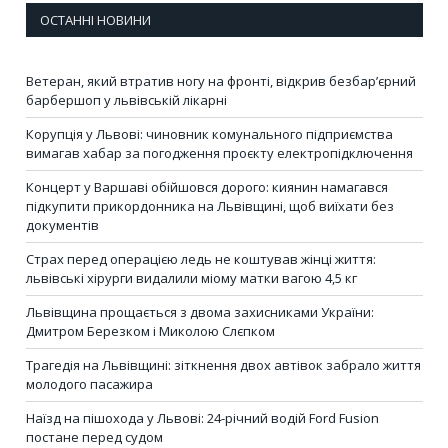
ОСТАННІ НОВИНИ
Ветеран, який втратив ногу на фронті, відкрив безбар’єрний
барбершоп у львівській лікарні
Корупція у Львові: чиновник комунального підприємства
вимагав хабар за погодження проєкту електропідключення
Концерт у Варшаві обійшовся дорого: киянин намагався
підкупити прикордонника на Львівщині, щоб виїхати без
документів
Страх перед операцією ледь не коштував жінці життя:
львівські хірурги видалили міому матки вагою 4,5 кг
Львівщина прощається з двома захисниками України:
Дмитром Березком і Миколою Слєпком
Трагедія на Львівщині: зіткнення двох автівок забрало життя
молодого пасажира
Наїзд на пішохода у Львові: 24-річний водій Ford Fusion
постане перед судом