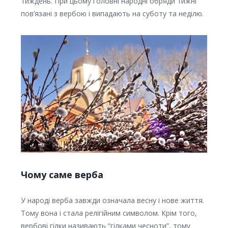
тиждень. При цьому головні народні обряди тижні
пов’язані з вербою і випадають на суботу та неділю.
Чому саме верба
У народі верба завжди означала весну і нове життя.
Тому вона і стала релігійним символом. Крім того,
вербові гілки називають “гілками чесноти”, тому