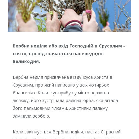
Вербна неділю або вхід Господній в Єрусалим –
свято, що відзначається напередодні
Великодня.
Вербна неділя присвячена в’їзду Ісуса Христа в
Єрусалим, про який написано у всіх чотирьох
Євангеліях. Коли Ісус прибув у місто верхи на
віслюку, його зустрічала радісна юрба, яка вітала
його пальмовими гілками. Християни пальму
замінили вербою.
Коли закінчується Вербна неділя, настає Страсний