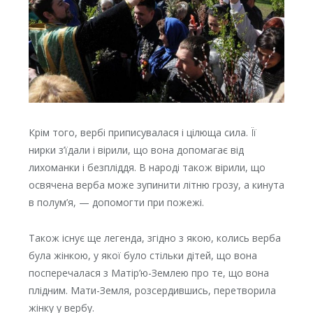
Крім того, вербі приписувалася і цілюща сила. Її
нирки з’їдали і вірили, що вона допомагає від
лихоманки і безпліддя. В народі також вірили, що
освячена верба може зупинити літню грозу, а кинута
в полум’я, — допомогти при пожежі.
Також існує ще легенда, згідно з якою, колись верба
була жінкою, у якої було стільки дітей, що вона
посперечалася з Матір’ю-Землею про те, що вона
плідним. Мати-Земля, розсердившись, перетворила
жінку у вербу.