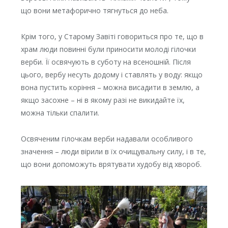
що вони метафорично тягнуться до неба.
Крім того, у Старому Завіті говориться про те, що в
храм люди повинні були приносити молоді гілочки
верби. Її освячують в суботу на всеношній. Після
цього, вербу несуть додому і ставлять у воду: якщо
вона пустить коріння – можна висадити в землю, а
якщо засохне – ні в якому разі не викидайте їх,
можна тільки спалити.
Освяченим гілочкам верби надавали особливого
значення – люди вірили в їх очищувальну силу, і в те,
що вони допоможуть врятувати худобу від хвороб.