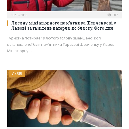
19/02/2018
507
Лисину мініатюрного пам’ятника Шевченкові у
Львові за тиждень натерли до блиску. Фото дня
Туристка потирає 19 лютого голову зменшеної копії,
встановленої біля пам’ятника Тарасові Шевченку у Львові.
Мініатюрну…
ЛЬВІВ