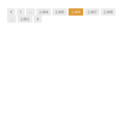
Previous
1
…
2,404
2,405
2,406
2,407
2,408
Next
…
2,852