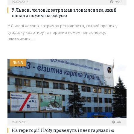
19/02/2018
9542
У Львові чоловік затримав зловмисника, який
напав з ножем на бабусю
У Львові чоловік затримав рецидивіста, котрий проник у
сусідську квартиру та поранив ножем пенсіонерку.
Зловмисник,…
ЛЬВІВ
19/02/2018
448
На території ЛАЗу проведуть інвентаризацію