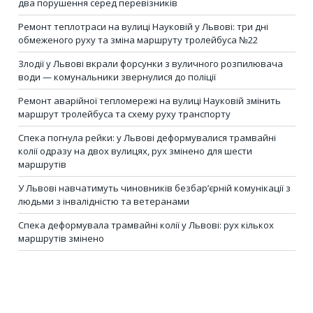
два порушення серед перевізників
Ремонт теплотраси на вулиці Науковій у Львові: три дні
обмеженого руху та зміна маршруту тролейбуса №22
Злодії у Львові вкрали форсунки з вуличного розпилювача
води — комунальники звернулися до поліції
Ремонт аварійної тепломережі на вулиці Науковій змінить
маршрут тролейбуса та схему руху транспорту
Спека погнула рейки: у Львові деформувалися трамвайні
колії одразу на двох вулицях, рух змінено для шести
маршрутів
У Львові навчатимуть чиновників безбар’єрній комунікації з
людьми з інвалідністю та ветеранами
Спека деформувала трамвайні колії у Львові: рух кількох
маршрутів змінено