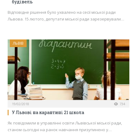
будівель
Відповідне рішення було ухвалено на сесії міської ради
Львова. 15 лютого, депутати міської ради зарезервували…
ЛЬВІВ
19/02/2018
734
У Львові на карантині 21 школа
Як повідомили в управлінні освіти Львівської міської ради,
станом сьогодні на ранок навчання призупинено у…