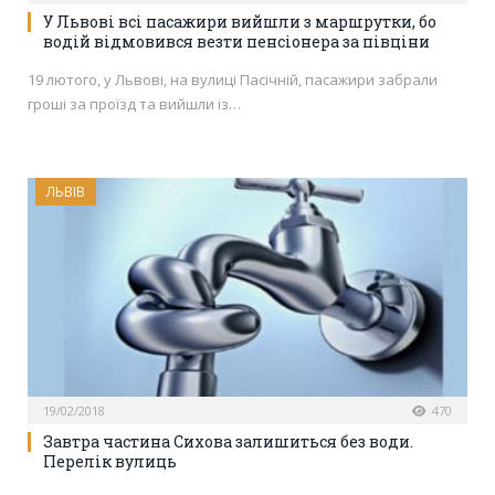
У Львові всі пасажири вийшли з маршрутки, бо
водій відмовився везти пенсіонера за півціни
19 лютого, у Львові, на вулиці Пасічній, пасажири забрали
гроші за проїзд та вийшли із…
ЛЬВІВ
19/02/2018
470
Завтра частина Сихова залишиться без води.
Перелік вулиць