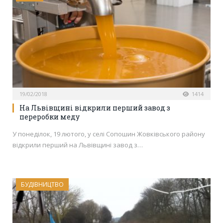
19/02/2018
1414
На Львівщині відкрили перший завод з
переробки меду
У понеділок, 19 лютого, у селі Сопошин Жовківського району
відкрили перший на Львівщині завод з…
БУДІВНИЦТВО