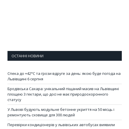
ОСТАННІ НОВИНИ
Спека до +42°C та грози вдруге за день: якою буде погода на
Львівщині 6 серпня
Бродівська Сахара: унікальний піщаний масив на Львівщині
площею 3 гектари, що досі не має природоохоронного
статусу
У Львові будують модульне бетонне укриття на 50 місць і
ремонтують сховище для 300 людей
Перевірки кондиціонерів у львівських автобусах виявили