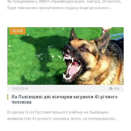
Як повідомили у ЛМКП «Львівводоканал», завтра, 20 лютого,
буде тимчасово призупинено подачу води до кількох…
ЛЬВІВ
19/02/2018
888
На Львівщині дві вівчарки загризли 41-річного
чоловіка
В одному із сіл Пустомитівського району на Львівщині
виявили тіло 41-річного чоловіка, якого, за попередньою…