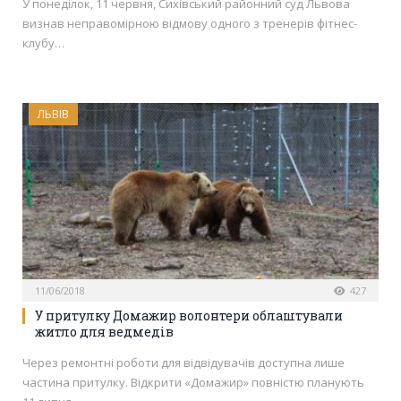
У понеділок, 11 червня, Сихівський районний суд Львова
визнав неправомірною відмову одного з тренерів фітнес-
клубу…
ЛЬВІВ
11/06/2018
427
У притулку Домажир волонтери облаштували
житло для ведмедів
Через ремонтні роботи для відвідувачів доступна лише
частина притулку. Відкрити «Домажир» повністю планують