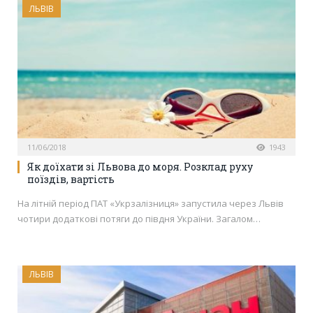
ЛЬВІВ
11/06/2018
1943
Як доїхати зі Львова до моря. Розклад руху
поїздів, вартість
На літній період ПАТ «Укрзалізниця» запустила через Львів
чотири додаткові потяги до півдня України. Загалом…
ЛЬВІВ