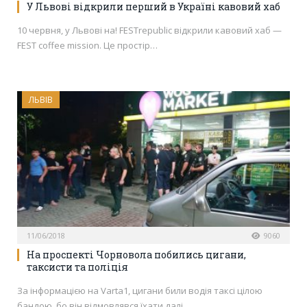
У Львові відкрили перший в Україні кавовий хаб
10 червня, у Львові на! FESTrepublic відкрили кавовий хаб —
FEST coffee mission. Це простір…
ЛЬВІВ
11/06/2018
9060
На проспекті Чорновола побились цигани,
таксисти та поліція
За інформацією на Varta1, цигани били водія таксі цілою
бандою, бо він відмовлявся їхати далі…