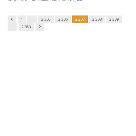
Previous
1
…
2,305
2,306
2,307
2,308
2,309
Next
…
2,853