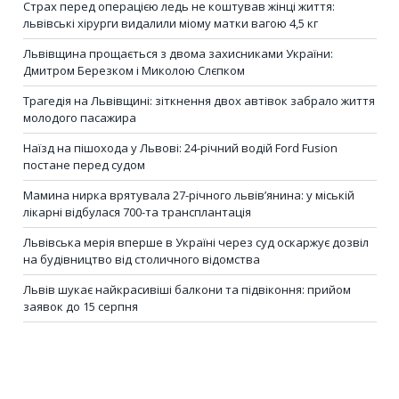
Страх перед операцією ледь не коштував жінці життя:
львівські хірурги видалили міому матки вагою 4,5 кг
Львівщина прощається з двома захисниками України:
Дмитром Березком і Миколою Слєпком
Трагедія на Львівщині: зіткнення двох автівок забрало життя
молодого пасажира
Наїзд на пішохода у Львові: 24-річний водій Ford Fusion
постане перед судом
Мамина нирка врятувала 27-річного львів’янина: у міській
лікарні відбулася 700-та трансплантація
Львівська мерія вперше в Україні через суд оскаржує дозвіл
на будівництво від столичного відомства
Львів шукає найкрасивіші балкони та підвіконня: прийом
заявок до 15 серпня