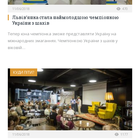
11/06/2018
470
Львів’янка стала наймолодшою чемпіонкою
України з шахів
Тепер юна чемпіонка зможе представляти Україну на
міжнародних змаганнях. Чемпіонкою України з шахів у
віковій…
КУДИ ПІТИ?
11/06/2018
1177