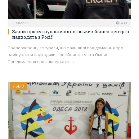
11/06/2018
430
Заяви про «мінування» львівських бізнес-центрів
надходять з Росії
Правоохоронці з’ясували, що фальшиві повідомлення про
замінування надходили з російського міста Омськ.
Повідомлення про замінування…
ЛЬВІВ