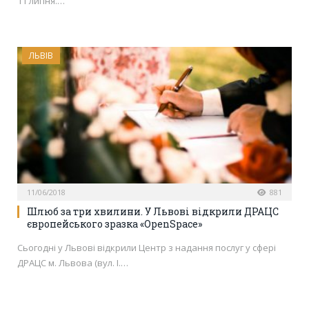
11 липня.…
ЛЬВІВ
11/06/2018
881
Шлюб за три хвилини. У Львові відкрили ДРАЦС
європейського зразка «OpenSpace»
Сьогодні у Львові відкрили Центр з надання послуг у сфері
ДРАЦС м. Львова (вул. І.…