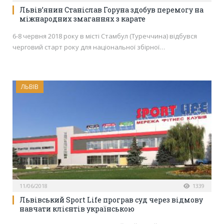
Львів’янин Станіслав Горуна здобув перемогу на
міжнародних змаганнях з карате
6-8 червня 2018 року в місті Стамбул (Туреччина) відбувся
черговий старт року для національної збірної…
ЛЬВІВ
11/06/2018
1339
Львівський Sport Life програв суд через відмову
навчати клієнтів українською