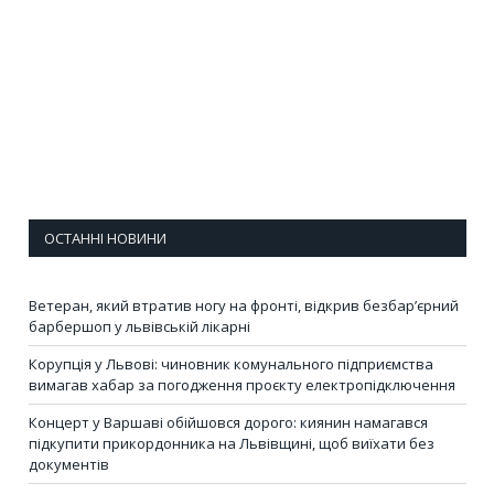
ОСТАННІ НОВИНИ
Ветеран, який втратив ногу на фронті, відкрив безбар’єрний
барбершоп у львівській лікарні
Корупція у Львові: чиновник комунального підприємства
вимагав хабар за погодження проєкту електропідключення
Концерт у Варшаві обійшовся дорого: киянин намагався
підкупити прикордонника на Львівщині, щоб виїхати без
документів