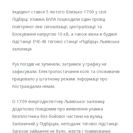
Інцидент стався 5 лютого близько 17:00 у селі
Підбірці. Уламки БпЛА пошкодили один провід
повітряної лінії сигналізації, централізації та
блокування напругою 10 кВ, а також вікна в будівлі
підстанції ЕЧЕ-46 тягової станції «Підбірці»
Львівська
залізниця
.
Рух поїздів не зупиняли, затримок у графіку не
зафіксували. Електропостачання колії та споживачів
працювало у штатному режимі. Інформації про
постраждалих немає.
О 17:09 енергодиспетчер Львівської залізниці
додатково повідомив про виявлення уламка
безпілотника без бойової частини на вулиці
Залізничній у Підбірцях, неподалік тягової підстанції.
Загрози займання не було, жертв і травмованих