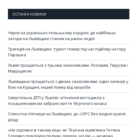
ОСТАННІ НОВИНИ
Черги на українсько-польському кордоні: де найбільші
затори на Львівщині станом на ранок неділі
Трагедія на Львівщині: турист помер під час підйому на гору
Парашка
Львів прощається з трьома захисниками: Лозовим, Тирусем і
Марущаком
Львівщина прощається з двома захисниками: один загинув у
бою на Курщині, інший помер від хвороби
Смертельна ДТП у Львові: зіткнення мотоцикла з
позашляховиком забрало життя 18-річного юнака
Спекотна п’ятниця на Львівщині: до +29°C без жодної краплі
дощу
«Не соромно в такому віці»: як 76-річна львів’янка Тетяна
Соломко підкорила подіум і довела, що вік — не межа