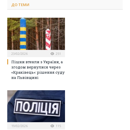
ДО
ТЕМИ
23/02/2026
251
Пішки втекли з України, а
згодом вернулися через
«Краківець»: рішення суду
на Львівщині
19/02/2026
115