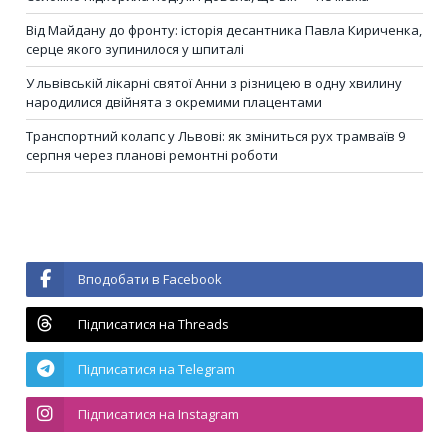
Від Майдану до фронту: історія десантника Павла Кириченка,
серце якого зупинилося у шпиталі
У львівській лікарні святої Анни з різницею в одну хвилину
народилися двійнята з окремими плацентами
Транспортний колапс у Львові: як зміниться рух трамваїв 9
серпня через планові ремонтні роботи
Вподобати в Facebook
Підписатися на Threads
Підписатися на Telegram
Підписатися на Instagram