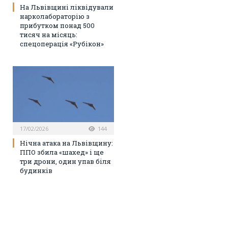
На Львівщині ліквідували
нарколабораторію з
прибутком понад 500
тисяч на місяць:
спецоперація «Рубікон»
17/02/2026
144
Нічна атака на Львівщину:
ППО збила «шахед» і ще
три дрони, один упав біля
будинків