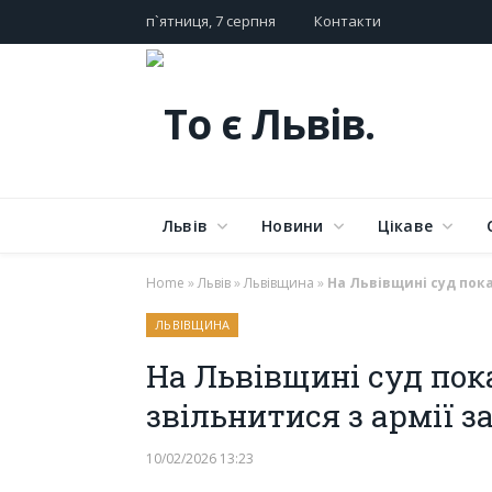
п`ятниця, 7 серпня
Контакти
Львів
Новини
Цікаве
Home
»
Львів
»
Львівщина
»
На Львівщині суд пок
ЛЬВІВЩИНА
На Львівщині суд пок
звільнитися з армії 
10/02/2026 13:23