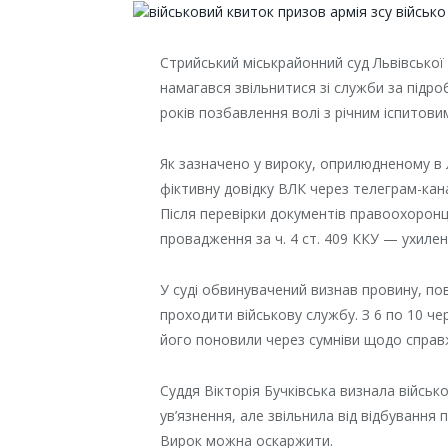
Стрийський міськрайонний суд Львівської
намагався звільнитися зі служби за під
років позбавлення волі з річним іспитови
Як зазначено у вироку, оприлюдненому в 
фіктивну довідку ВЛК через телеграм-кана
Після перевірки документів правоохоронці
провадження за ч. 4 ст. 409 ККУ — ухилен
У суді обвинувачений визнав провину, по
проходити військову службу. З 6 по 10 че
його поновили через сумніви щодо справж
Суддя Вікторія Бучківська визнала війсь
ув’язнення, але звільнила від відбування
Вирок можна оскаржити.