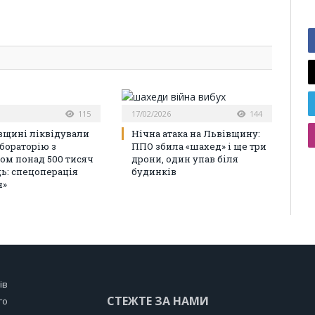
115
17/02/2026
144
вщині ліквідували
Нічна атака на Львівщину:
бораторію з
ППО збила «шахед» і ще три
ом понад 500 тисяч
дрони, один упав біля
ць: спецоперація
будинків
н»
ів
СТЕЖТЕ ЗА НАМИ
го