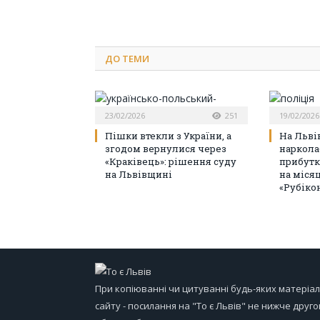
ДО
ТЕМИ
23/02/2026
251
19/02/2026
Пішки втекли з України, а
На Льві
згодом вернулися через
наркола
«Краківець»: рішення суду
прибутк
на Львівщині
на міся
«Рубіко
При копіюванні чи цитуванні будь-яких матеріал
сайту - посилання на "То є Львів" не нижче друго