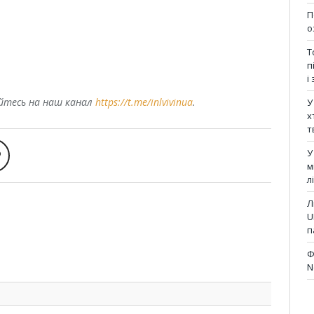
П
о
Т
п
і
уйтесь на наш канал
https://t.me/inlvivinua
.
У
х
т
У
м
л
Л
U
п
Ф
N