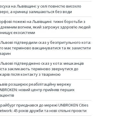
осуха на Львівщині: у селі повністю висохло
зеро, а криниці залишаються без води
орфові пожежі на Львівщині: тижні боротьби з
ідземним вогнем, який загрожує здоров’ю людей
 знищує екосистеми
 Львові підтвердили сказ у безпритульного кота:
то має терміново вакцинуватися та як захистити
варин
 Львові підтверджено сказ у кота: мешканців
іста закликають терміново звернутися до
ікарів після контакту з твариною
ьвів розширює реабілітаційну мережу
NBROKEN: новий центр прийняв перших
ацієнтів
райбург приєднався до мережі UNBROKEN Cities
etwork: 45 років дружби та нові спільні проєкти