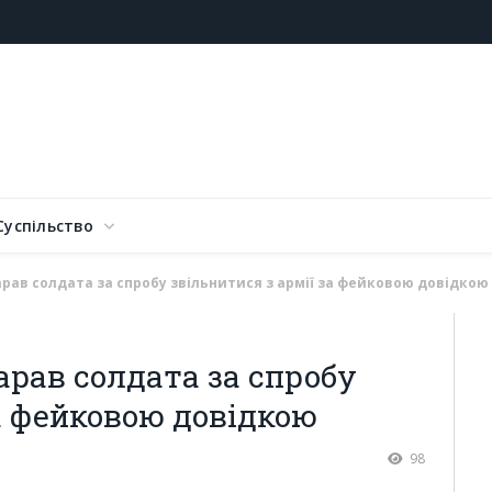
Суспільство
арав солдата за спробу звільнитися з армії за фейковою довідкою
арав солдата за спробу
за фейковою довідкою
98