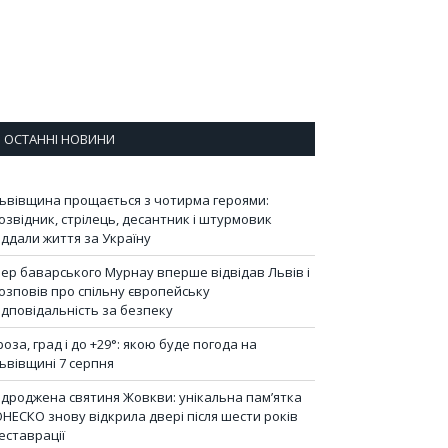
ОСТАННІ НОВИНИ
ьвівщина прощається з чотирма героями:
озвідник, стрілець, десантник і штурмовик
іддали життя за Україну
ер баварського Мурнау вперше відвідав Львів і
озповів про спільну європейську
ідповідальність за безпеку
роза, град і до +29°: якою буде погода на
ьвівщині 7 серпня
ідроджена святиня Жовкви: унікальна пам’ятка
НЕСКО знову відкрила двері після шести років
еставрації