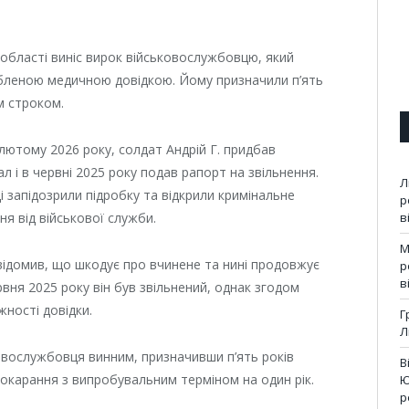
 області виніс вирок військовослужбовцю, який
робленою медичною довідкою. Йому призначили п’ять
м строком.
лютому 2026 року, солдат Андрій Г. придбав
л і в червні 2025 року подав рапорт на звільнення.
Л
 запідозрили підробку та відкрили кримінальне
р
ня від військової служби.
в
М
відомив, що шкодує про вчинене та нині продовжує
р
в
рвня 2025 року він був звільнений, однак згодом
ності довідки.
Г
Л
ковослужбовця винним, призначивши п’ять років
В
 покарання з випробувальним терміном на один рік.
Ю
р