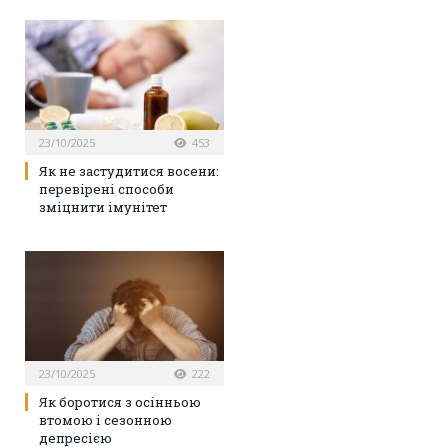
23/10/2025
453
Як не застудитися восени:
перевірені способи
зміцнити імунітет
23/10/2025
222
Як боротися з осінньою
втомою і сезонною
депресією