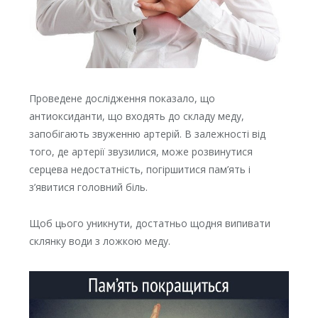
Проведене дослідження показало, що
антиоксиданти, що входять до складу меду,
запобігають звуженню артерій. В залежності від
того, де артерії звузилися, може розвинутися
серцева недостатність, погіршитися пам’ять і
з’явитися головний біль.
Щоб цього уникнути, достатньо щодня випивати
склянку води з ложкою меду.