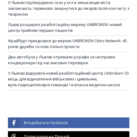
У Львові підтверджено сказ у кота: мешканців міста
закликають терміново звернутися до лікарів після контакту з
твариною
Львів розширює реабілітаційну мережу UNBROKEN: новий
центр прийняв перших пацієнтів
Фрайбург приєднався до мережі UNBROKEN Cities Network: 45
років дружби та нові спільні проєкти
Два автобуси у Львові отримали штрафи за несправні
кондиціонери під час масових перевірок
У Львові відкрився новий реабілітаційний центр Unbroken: 55
місць для відновлення військових і цивільних,
мультидисциплінарні команди та власна медична школа
Вподобати в Facebook
Підписатися на Threads