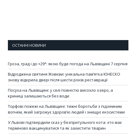
ОСТАННІ НОВИНИ
Гроза, град і до +29°: якою буде погода на Львівщині 7 серпня
Відроджена святиня Жовкви: унікальна пам’ятка ЮНЕСКО
знову відкрила двері після шести років реставрації
Посуха на Львівщині: у селі повністю висохло озеро, а
криниці залишаються без води
Торфові пожежі на Львівщині: тижні боротьби з підземним
вогнем, який загрожує здоров’ю людей і знищує екосистеми
У Львові підтвердили сказ у безпритульного кота: хто має
терміново вакцинуватися та як захистити тварин