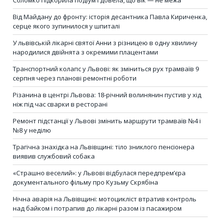
Від Майдану до фронту: історія десантника Павла Кириченка,
серце якого зупинилося у шпиталі
У львівській лікарні святої Анни з різницею в одну хвилину
народилися двійнята з окремими плацентами
Транспортний колапс у Львові: як зміниться рух трамваїв 9
серпня через планові ремонтні роботи
Різанина в центрі Львова: 18-річний волинянин пустив у хід
ніж під час сварки в ресторані
Ремонт підстанції у Львові змінить маршрути трамваїв №4 і
№8 у неділю
Трагічна знахідка на Львівщині: тіло зниклого пенсіонера
виявив службовий собака
«Страшно веселий»: у Львові відбулася передпрем’єра
документального фільму про Кузьму Скрябіна
Нічна аварія на Львівщині: мотоцикліст втратив контроль
над байком і потрапив до лікарні разом із пасажиром