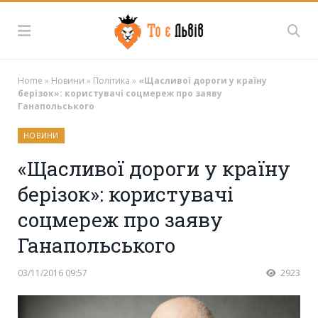
Home
»
Новини
»
Політика
»
«Щасливої дороги у країну
берізок»: користувачі соцмереж про заяву
Ганапольського
НОВИНИ
«Щасливої дороги у країну
берізок»: користувачі
соцмереж про заяву
Ганапольського
03/11/2016 09:57
2923