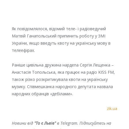
Як повідомлялося, відомий теле- і радіоведучий
Матвій Ганапольський припинить роботу у ЗМІ
України, якщо введуть квоту на українську мову в
телеефірах.
Раніше цивільна дружина нардепа Сергія Лещенка –
Анастасія Топольська, яка працює на радіо KISS FM,
також різко розкритикувала квоти на українську
музику. Співмешканка народного депутата назвала
народних обранців «дебілами».
zik.ua
Новини від
"То є Львів"
в Telegram. Підписуйтесь на