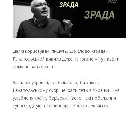
Деякі користувачі пишуть, що слово «зрада»
Ганапольський вивчив дуже непогано – тут квоти
йому не заважають.
Загалом українці, здебільшого, бажають
Ганапольському скоріше їхати геть з України – «в
улюблену країну берізок». Часто такі побажання
супроводжуються ненормативною лексикою.