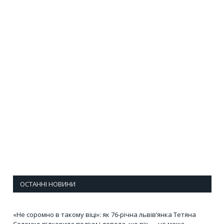
ОСТАННІ НОВИНИ
«Не соромно в такому віці»: як 76-річна львів’янка Тетяна
Соломко підкорила подіум і довела, що вік — не межа