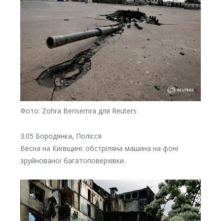
Фото: Zohra Bensemra для Reuters
3.05 Бородянка, Полісся
Весна на Київщині: обстріляна машина на фоні
зруйнованої багатоповерхівки.