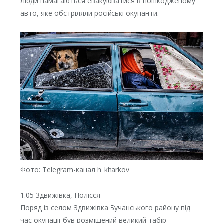
Люди намагаються евакуюватися в пошкодженому
авто, яке обстріляли російські окупанти.
Фото: Telegram-канал h_kharkov
1.05 Здвижівка, Полісся
Поряд із селом Здвижівка Бучанського району під
час окупації був розміщений великий табір