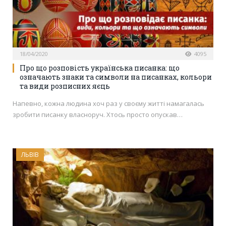
18/04/2020
4095
Про що розповість українська писанка: що
означають знаки та символи на писанках, кольори
та види розписних яєць
Напевно, кожна людина хоч раз у своєму житті намагалась
зробити писанку власноруч. Хтось просто опускав…
ЛЬВІВ