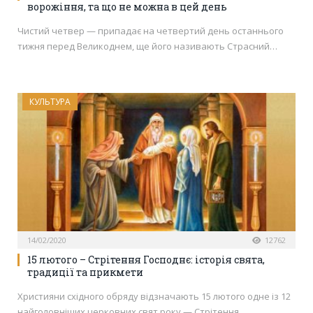
ворожіння, та що не можна в цей день
Чистий четвер — припадає на четвертий день останнього
тижня перед Великоднем, ще його називають Страсний…
КУЛЬТУРА
14/02/2020
12762
15 лютого – Стрітення Господнє: історія свята,
традиції та прикмети
Християни східного обряду відзначають 15 лютого одне із 12
найголовніших церковних свят року — Стрітення…