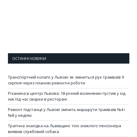
ОСТАННІ НОВИНИ
Транспортний колапс у Львові: як зміниться рух трамваїв 9
серпня через планові ремонтні роботи
Різанина в центрі Львова: 18-річний волинянин пустив у хід
ніж під час сварки в ресторані
Ремонт підстанції у Львові змінить маршрути трамваїв №4 і
№8 у неділю
Трагічна знахідка на Львівщині: тіло зниклого пенсіонера
виявив службовий собака