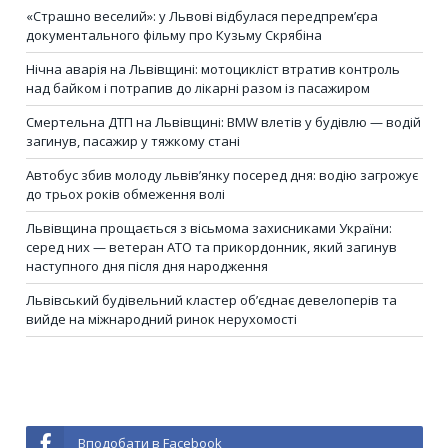
«Страшно веселий»: у Львові відбулася передпрем’єра
документального фільму про Кузьму Скрябіна
Нічна аварія на Львівщині: мотоцикліст втратив контроль
над байком і потрапив до лікарні разом із пасажиром
Смертельна ДТП на Львівщині: BMW влетів у будівлю — водій
загинув, пасажир у тяжкому стані
Автобус збив молоду львів’янку посеред дня: водію загрожує
до трьох років обмеження волі
Львівщина прощається з вісьмома захисниками України:
серед них — ветеран АТО та прикордонник, який загинув
наступного дня після дня народження
Львівський будівельний кластер об’єднає девелоперів та
вийде на міжнародний ринок нерухомості
Вподобати в Facebook