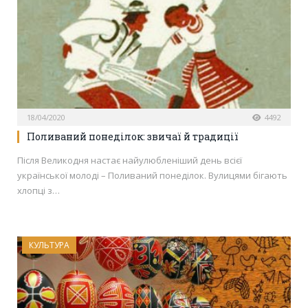
18/04/2020
4492
Поливаний понеділок: звичаї й традиції
Після Великодня настає найулюбленіший день всієї
української молоді – Поливаний понеділок. Вулицями бігають
хлопці з…
КУЛЬТУРА