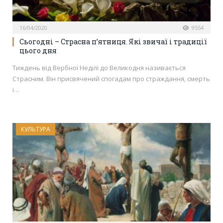
16/04/2020
9554
Сьогодні – Страсна п’ятниця. Які звичаї і традиції
цього дня
Тиждень від Вербної Неділі до Великодня називається
Страсним. Він присвячений спогадам про страждання, смерть
і…
КУЛЬТУРА