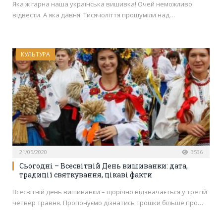
Яка ж гарна наша українська вишивка! Очей неможливо
відвести. А яка давня. Тисячоліття прошуміли над…
КУЛЬТУРА
21/05/2020
3536
Сьогодні – Всесвітній День вишиванки: дата,
традиції святкування, цікаві факти
Всесвітній день вишиванки – щорічно відзначається у третій
четвер травня. Пропонуємо дізнатись трошки більше про…