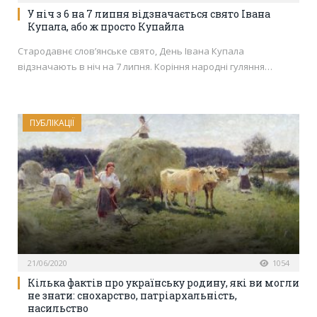
У ніч з 6 на 7 липня відзначається свято Івана
Купала, або ж просто Купайла
Стародавнє слов’янське свято, День Івана Купала
відзначають в ніч на 7 липня. Коріння народні гуляння…
ПУБЛІКАЦІЇ
21/06/2020
1054
Кілька фактів про українську родину, які ви могли
не знати: снохарство, патріархальність,
насильство