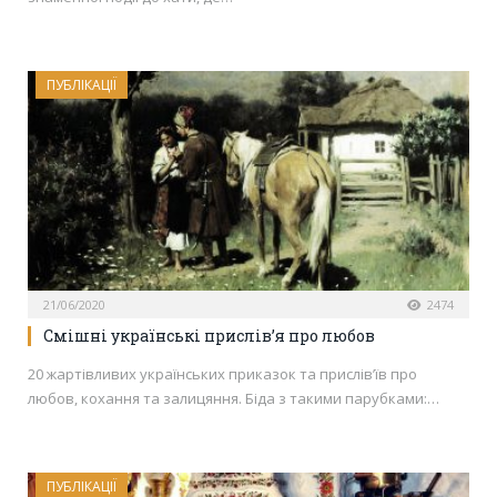
ПУБЛІКАЦІЇ
21/06/2020
2474
Смішні українські прислів’я про любов
20 жартівливих українських приказок та прислів’їв про
любов, кохання та залицяння. Біда з такими парубками:…
ПУБЛІКАЦІЇ