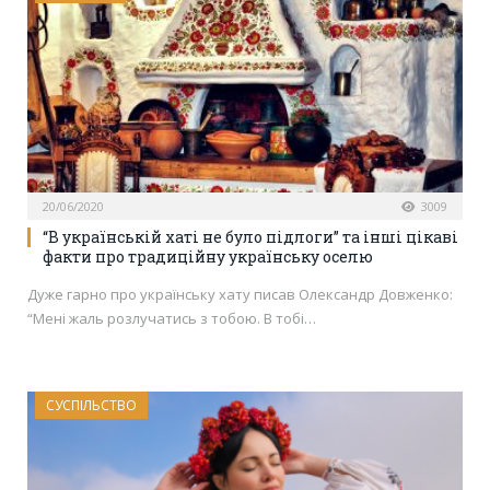
20/06/2020
3009
“В українській хаті не було підлоги” та інші цікаві
факти про традиційну українську оселю
Дуже гарно про українську хату писав Олександр Довженко:
“Мені жаль розлучатись з тобою. В тобі…
СУСПІЛЬСТВО