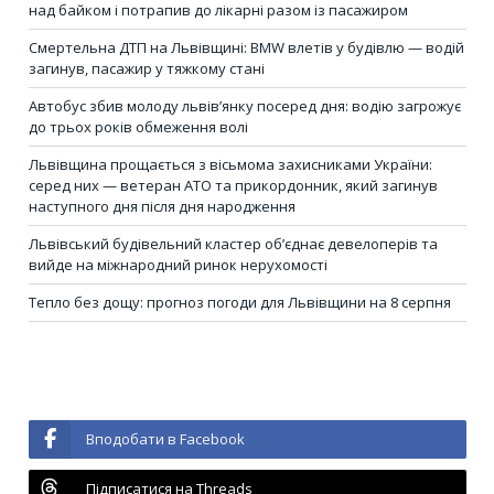
над байком і потрапив до лікарні разом із пасажиром
Смертельна ДТП на Львівщині: BMW влетів у будівлю — водій
загинув, пасажир у тяжкому стані
Автобус збив молоду львів’янку посеред дня: водію загрожує
до трьох років обмеження волі
Львівщина прощається з вісьмома захисниками України:
серед них — ветеран АТО та прикордонник, який загинув
наступного дня після дня народження
Львівський будівельний кластер об’єднає девелоперів та
вийде на міжнародний ринок нерухомості
Тепло без дощу: прогноз погоди для Львівщини на 8 серпня
Вподобати в Facebook
Підписатися на Threads