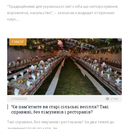
“Традиційними для української сім’ї є хіба що непорозуміння,
ворожнеча, насильство”, – зазначає кандидат історичних
наук,…
ГУМОР
21/06/2020
2164
Чи пам’ятаєте ви старі сільські весілля? Такі
справжні, без лімузинів і ресторанів?
Такі справжні, без лімузинів і ресторанів? За два тижня до
знаменної події до хати, де…