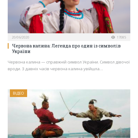
20/06/2020
17085
Червона калина: Легенда про один із символів
України
Червона калина — справжній символ України. Символ дівочої
вроди. З давніх часів червона калина увійшла…
ВІДЕО