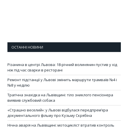
ОСТАННІ НОВИНИ
Різанина в центрі Львова: 18-річний волинянин пустив у хід
ніж під час сварки в ресторані
Ремонт підстанції у Львові змінить маршрути трамваїв №4 і
№8 у неділю
Трагічна знахідка на Львівщині: тіло зниклого пенсіонера
виявив службовий собака
«Страшно веселий»: у Львові відбулася передпрем’єра
документального фільму про Кузьму Скрябіна
Нічна аварія на Львівщині: мотоцикліст втратив контроль