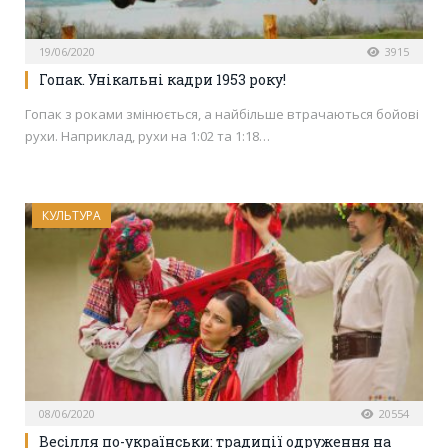
19/06/2020
3915
Гопак. Унікальні кадри 1953 року!
Гопак з роками змінюється, а найбільше втрачаються бойові
рухи. Наприклад, рухи на 1:02 та 1:18…
КУЛЬТУРА
08/06/2020
20554
Весілля по-українськи: традиції одруження на