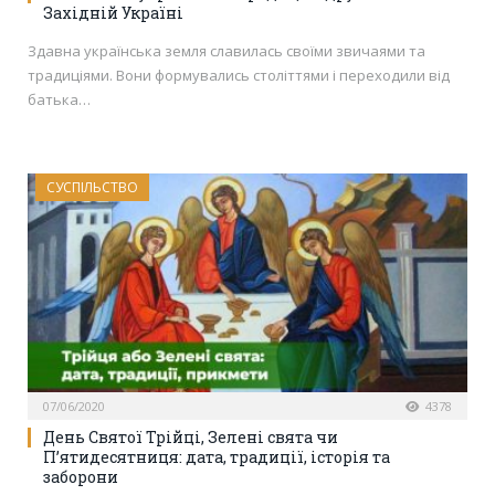
Західній Україні
Здавна українська земля славилась своїми звичаями та
традиціями. Вони формувались століттями і переходили від
батька…
СУСПІЛЬСТВО
07/06/2020
4378
День Святої Трійці, Зелені свята чи
П’ятидесятниця: дата, традиції, історія та
заборони