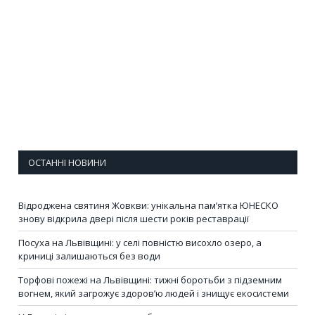
ОСТАННІ НОВИНИ
Відроджена святиня Жовкви: унікальна пам’ятка ЮНЕСКО
знову відкрила двері після шести років реставрації
Посуха на Львівщині: у селі повністю висохло озеро, а
криниці залишаються без води
Торфові пожежі на Львівщині: тижні боротьби з підземним
вогнем, який загрожує здоров’ю людей і знищує екосистеми