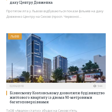
даху Центру Довженка
Протягом літа у Львові відбуваються покази фільмів на даху
Довженко Центру на Сихові (просп. Червоної…
ЛЬВІВ
02/06/2018
944
Бізнесмену Козловському дозволили будівництво
житлового кварталу із двома 90-метровими
багатоповерхівками
ТзОВ «Авалон статус» збудує на Сихові п’ять