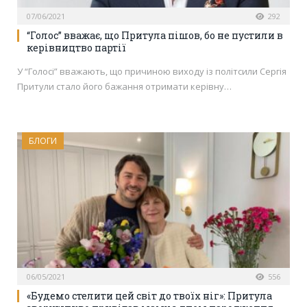
07/06/2021
292
“Голос” вважає, що Притула пішов, бо не пустили в
керівництво партії
У “Голосі” вважають, що причиною виходу із політсили Сергія
Притули стало його бажання отримати керівну…
БЛОГИ
06/05/2021
556
«Будемо стелити цей світ до твоїх ніг»: Притула