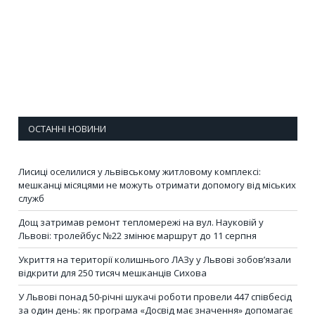
ОСТАННІ НОВИНИ
Лисиці оселилися у львівському житловому комплексі:
мешканці місяцями не можуть отримати допомогу від міських
служб
Дощ затримав ремонт тепломережі на вул. Науковій у
Львові: тролейбус №22 змінює маршрут до 11 серпня
Укриття на території колишнього ЛАЗу у Львові зобов’язали
відкрити для 250 тисяч мешканців Сихова
У Львові понад 50-річні шукачі роботи провели 447 співбесід
за один день: як програма «Досвід має значення» допомагає