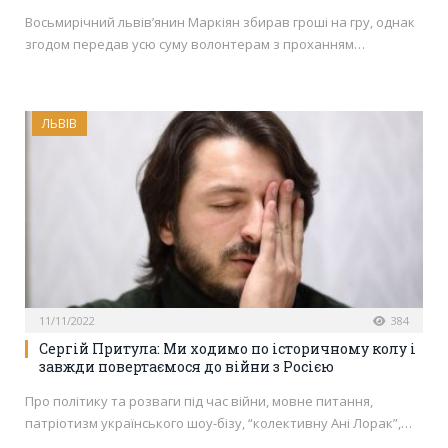
Восьмирічний львів’янин Маркіян збирав гроші на гру, однак
згодом передав усю суму волонтерам з проханням…
ЛЬВІВ
11/11/2022
384
Сергій Притула: Ми ходимо по історичному колу і
завжди повертаємося до війни з Росією
Про політику та розваги під час війни, мовне питання,
патріотизм українського шоу-бізу, “колективну Ані Лорак”,…