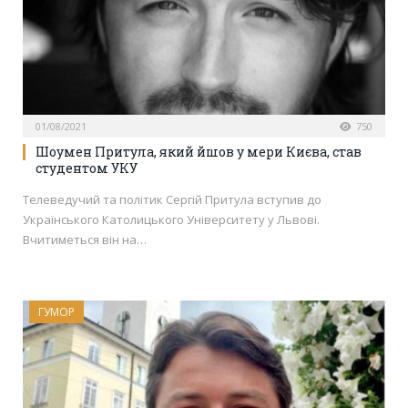
01/08/2021
750
Шоумен Притула, який йшов у мери Києва, став
студентом УКУ
Телеведучий та політик Сергій Притула вступив до
Українського Католицького Університету у Львові.
Вчитиметься він на…
ГУМОР