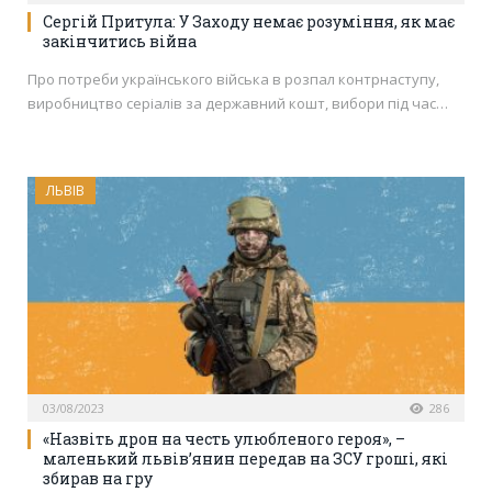
Сергій Притула: У Заходу немає розуміння, як має
закінчитись війна
Про потреби українського війська в розпал контрнаступу,
виробництво серіалів за державний кошт, вибори під час…
ЛЬВІВ
03/08/2023
286
«Назвіть дрон на честь улюбленого героя», –
маленький львів’янин передав на ЗСУ гроші, які
збирав на гру