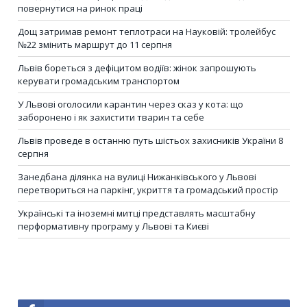
повернутися на ринок праці
Дощ затримав ремонт теплотраси на Науковій: тролейбус
№22 змінить маршрут до 11 серпня
Львів бореться з дефіцитом водіїв: жінок запрошують
керувати громадським транспортом
У Львові оголосили карантин через сказ у кота: що
заборонено і як захистити тварин та себе
Львів проведе в останню путь шістьох захисників України 8
серпня
Занедбана ділянка на вулиці Нижанківського у Львові
перетвориться на паркінг, укриття та громадський простір
Українські та іноземні митці представлять масштабну
перформативну програму у Львові та Києві