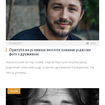
30/08/2021
2502
Притула на річницю весілля показав рідкісне
фото з дружиною
Український актор і комік Сергій Притула опублікував
рідкісний спільний кадр зі своєю дружиною Катериною. На
честь річниці…
ЛЬВІВ