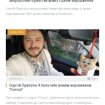
зворушливо привітав маму з днем народження
Сергій Притула зворушливо привітав свою маму із днем
народження. Про це він написав у Facebook,…
КУЛЬТУРА
27/04/2021
385
Сергій Притула: Я бачу себе новим керівником
“Голосу”
Про конфлікт у партії “Голос”, рейтинги партії, власні політичні
амбіції, ставлення до Святослава Вакарчука та меморіал…