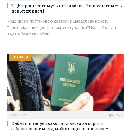
ТЦК працюватимуть цілодобово. Чи вручатимуть
повістки вночі
Уряд своєю постановою дозволив цілодобову роботу
Територіальних центрів комплектування (ТЦК). Цей орган
веде військовий облік…
НОВИНИ
27/12/2022
625
Кабмін планує дозволити виїзд за кордон
заброньованим від мобілізації чоловікам –