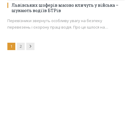
Львівських шоферів масово кличуть у війська –
шукають водіїв БТРів
Перевізники звернуть особливу увагу на безпеку
перевезень і охорону праці водія. Про це ішлося на…
Next
1
2