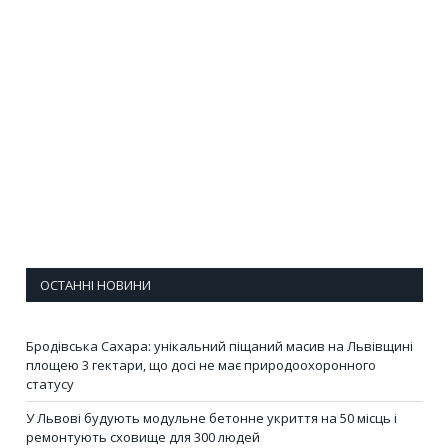
ОСТАННІ НОВИНИ
Бродівська Сахара: унікальний піщаний масив на Львівщині
площею 3 гектари, що досі не має природоохоронного
статусу
У Львові будують модульне бетонне укриття на 50 місць і
ремонтують сховище для 300 людей