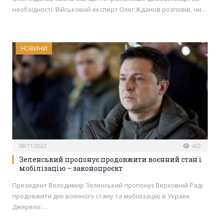
необхідності. Військовий експерт Олег Жданов розповів, чи…
НОВИНИ
08/11/2022
422
Зеленський пропонує продовжити воєнний стан і
мобілізацію – законопроєкт
Президент Володимир Зеленський пропонує Верховній Раді
продовжити дію воєнного стану та мобілізацію в Україні.
Джерело:…