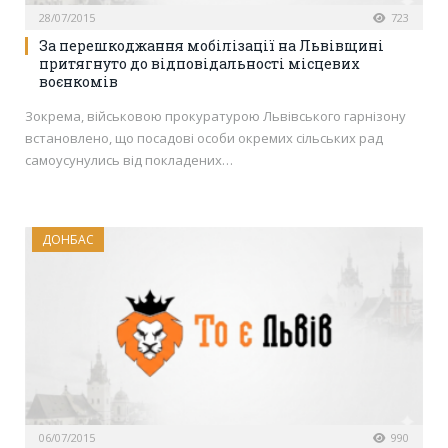
28/07/2015
723
За перешкоджання мобілізації на Львівщині
притягнуто до відповідальності місцевих
воєнкомів
Зокрема, військовою прокуратурою Львівського гарнізону
встановлено, що посадові особи окремих сільських рад
самоусунулись від покладених…
ДОНБАС
06/07/2015
990