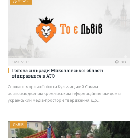
ДОНБАС
14/09/2015
683
Голова сільради Миколаївської області
відправився в АТО
Сержант морської піхоти Кульчицький Самим
розповсюдженим кремлівським інформаційним вкидом в
український медіа-простор є твердження, що…
ЛЬВІВ