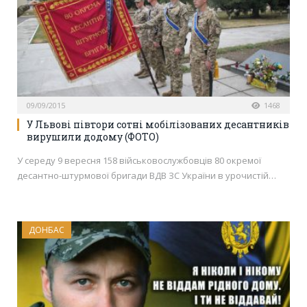
09/09/2015
1468
У Львові півтори сотні мобілізованих десантників
вирушили додому (ФОТО)
У середу 9 вересня 158 військовослужбовців 80 окремої
десантно-штурмової бригади ВДВ ЗС України в урочистій…
ДОНБАС