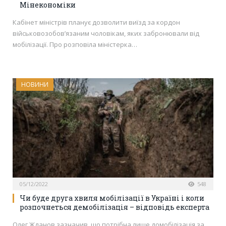
Мінекономіки
Кабінет міністрів планує дозволити виїзд за кордон
військовозобов’язаним чоловікам, яких забронювали від
мобілізації. Про розповіла міністерка…
НОВИНИ
05/12/2022
548
Чи буде друга хвиля мобілізації в Україні і коли
розпочнеться демобілізація – відповідь експерта
Олег Жданов зазначив, що потрібна лише домобілізація за