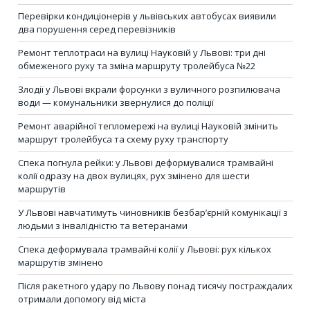
Перевірки кондиціонерів у львівських автобусах виявили
два порушення серед перевізників
Ремонт теплотраси на вулиці Науковій у Львові: три дні
обмеженого руху та зміна маршруту тролейбуса №22
Злодії у Львові вкрали форсунки з вуличного розпилювача
води — комунальники звернулися до поліції
Ремонт аварійної тепломережі на вулиці Науковій змінить
маршрут тролейбуса та схему руху транспорту
Спека погнула рейки: у Львові деформувалися трамвайні
колії одразу на двох вулицях, рух змінено для шести
маршрутів
У Львові навчатимуть чиновників безбар’єрній комунікації з
людьми з інвалідністю та ветеранами
Спека деформувала трамвайні колії у Львові: рух кількох
маршрутів змінено
Після ракетного удару по Львову понад тисячу постраждалих
отримали допомогу від міста