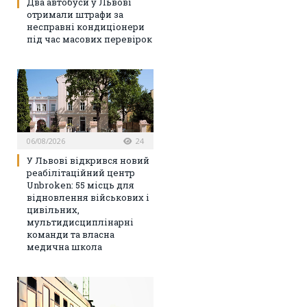
Два автобуси у Львові
отримали штрафи за
несправні кондиціонери
під час масових перевірок
06/08/2026
24
У Львові відкрився новий
реабілітаційний центр
Unbroken: 55 місць для
відновлення військових і
цивільних,
мультидисциплінарні
команди та власна
медична школа