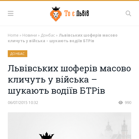
Home
»
Новини
»
Донбас
»
Львівських шоферів масово
кличуть у війська – шукають водіїв БТРів
ДОНБАС
Львівських шоферів масово
кличуть у війська –
шукають водіїв БТРів
06/07/2015 10:32
990