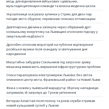
місць для відновлення військових і цивільних,
мультидисциплінарні команди та власна медична школа
Укрзалізниця скасувала зупинки у Стрию для двох пар
поїздів: місто обурене, перевізник пояснює оптимізацією
Дев’ятирічна дівчинка загинула через обірваний дріт:
колишньому енергетику на Львівщині оголосили підозру у
смертельній недбалості
Дрогобич оголосив мораторій на публічне відтворення
російської музики після скандалу зі святкування дня
народження
Масштабна забудова Сокільників під загрозою зриву:
мешканці вимагають вирішення інфраструктурних проблем
Спека паралізувала електромережі Львова: без світла
опинилися центр міста, Франківський район та Новий Львів
Жінка з ножем у львівській маршрутці: 38-річну нападницю
затримали, їй загрожує до 7 років ув’язнення
Ветеран Азовсталі після полону та років служби отримав
новий кульшовий суглоб у Львові