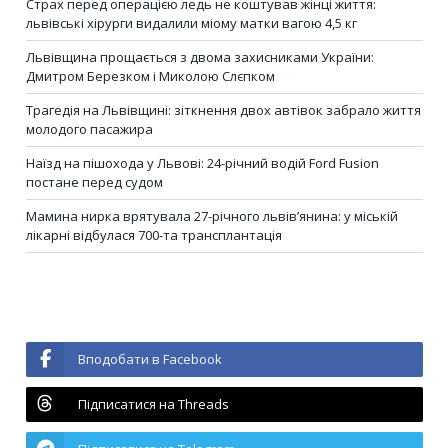
Страх перед операцією ледь не коштував жінці життя:
львівські хірурги видалили міому матки вагою 4,5 кг
Львівщина прощається з двома захисниками України:
Дмитром Березком і Миколою Слєпком
Трагедія на Львівщині: зіткнення двох автівок забрало життя
молодого пасажира
Наїзд на пішохода у Львові: 24-річний водій Ford Fusion
постане перед судом
Мамина нирка врятувала 27-річного львів’янина: у міській
лікарні відбулася 700-та трансплантація
Вподобати в Facebook
Підписатися на Threads