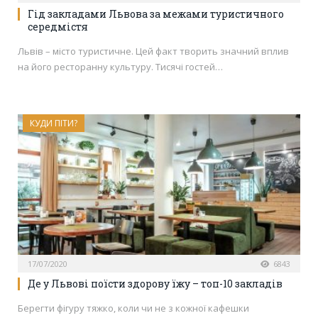
Гід закладами Львова за межами туристичного
середмістя
Львів – місто туристичне. Цей факт творить значний вплив
на його ресторанну культуру. Тисячі гостей…
КУДИ ПІТИ?
17/07/2020
6843
Де у Львові поїсти здорову їжу – топ-10 закладів
Берегти фігуру тяжко, коли чи не з кожної кафешки