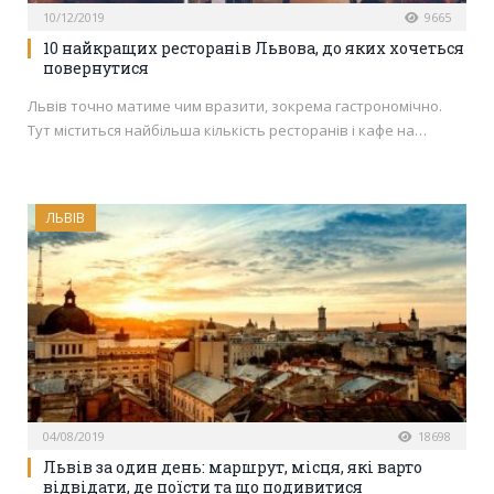
10/12/2019
9665
10 найкращих ресторанів Львова, до яких хочеться
повернутися
Львів точно матиме чим вразити, зокрема гастрономічно.
Тут міститься найбільша кількість ресторанів і кафе на…
ЛЬВІВ
04/08/2019
18698
Львів за один день: маршрут, місця, які варто
відвідати, де поїсти та що подивитися