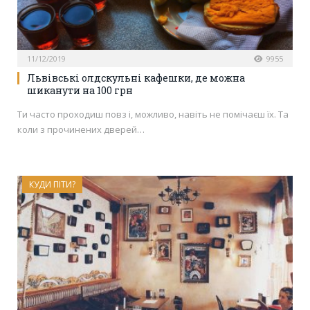
11/12/2019
9955
Львівські олдскульні кафешки, де можна
шиканути на 100 грн
Ти часто проходиш повз і, можливо, навіть не помічаєш їх. Та
коли з прочинених дверей…
КУДИ ПІТИ?