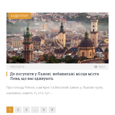
КУДИ ПІТИ?
19/07/2019
8637
Де погуляти у Львові: небанальні місця міста
Лева, що вас здивують
Про площу Ринок, кав’ярні та Високий замок у Львові чули,
напевно, навіть ті, хто тут…
Next
1
2
3
…
5