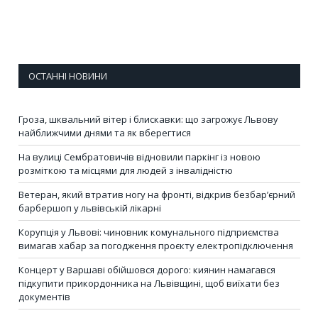
ОСТАННІ НОВИНИ
Гроза, шквальний вітер і блискавки: що загрожує Львову
найближчими днями та як вберегтися
На вулиці Сембратовичів відновили паркінг із новою
розміткою та місцями для людей з інвалідністю
Ветеран, який втратив ногу на фронті, відкрив безбар’єрний
барбершоп у львівській лікарні
Корупція у Львові: чиновник комунального підприємства
вимагав хабар за погодження проєкту електропідключення
Концерт у Варшаві обійшовся дорого: киянин намагався
підкупити прикордонника на Львівщині, щоб виїхати без
документів