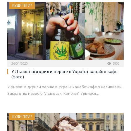
КУДИ ПІТИ?
26/01/2020
5802
У Львові відкрили перше в Україні канабіс-кафе
(фото)
У Львові відкрили перше в Україні канабіс-кафе з наливками.
Заклад під назвою “Львівські Коноплі” з’явився…
КУДИ ПІТИ?