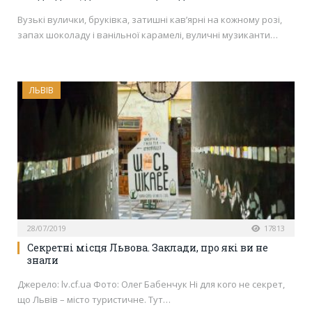
Вузькі вулички, бруківка, затишні кав’ярні на кожному розі,
запах шоколаду і ванільної карамелі, вуличні музиканти…
ЛЬВІВ
28/07/2019
17813
Секретні місця Львова. Заклади, про які ви не
знали
Джерело: lv.cf.ua Фото: Олег Бабенчук Ні для кого не секрет,
що Львів – місто туристичне. Тут…