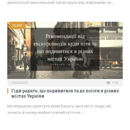
доноситься смачненький запах круасану, вареників чи…
ЛЬВІВ
24/06/2020
1753
Гіди радять: що подивитися та де поїсти в різних
містах України
Ми вирішили запитати яким бачать своє місто люди, які
знають в ньому майже кожний куточок.…