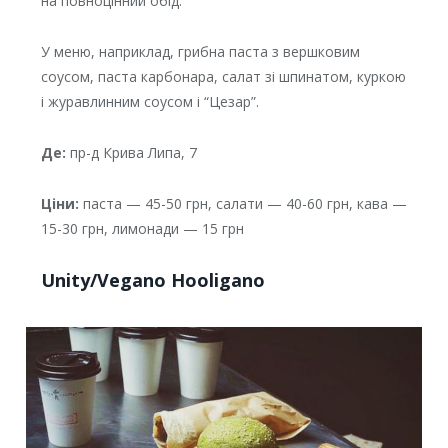
на повноцінний обід.
У меню, наприклад, грибна паста з вершковим
соусом, паста карбонара, салат зі шпинатом, куркою
і журавлинним соусом і “Цезар”.
Де:
пр-д Крива Липа, 7
Ціни:
паста — 45-50 грн, салати — 40-60 грн, кава —
15-30 грн, лимонади — 15 грн
Unity/Vegano Hooligano