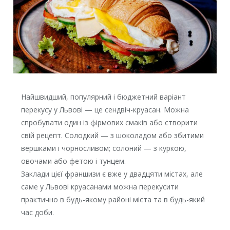
Найшвидший, популярний і бюджетний варіант
перекусу у Львові — це сендвіч-круасан. Можна
спробувати один із фірмових смаків або створити
свій рецепт. Солодкий — з шоколадом або збитими
вершками і чорносливом; солоний — з куркою,
овочами або фетою і тунцем.
Заклади цієї франшизи є вже у двадцяти містах, але
саме у Львові круасанами можна перекусити
практично в будь-якому районі міста та в будь-який
час доби.