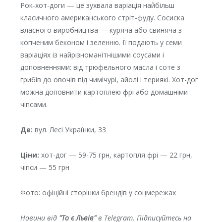
Рок-хот-доги — це зухвала варіація найбільш
класичного американського стріт-фуду. Сосиска
власного виробництва — куряча або свиняча з
копченим беконом і зеленню. Її подають у семи
варіаціях із найрізноманітнішими соусами і
доповненнями: від трюфельного масла і соте з
грибів до овочів під чимічурі, айолі і териякі. Хот-дог
можна доповнити картоплею фрі або домашніми
чіпсами.
Де:
вул. Лесі Українки, 33
Ціни:
хот-дог — 59-75 грн, картопля фрі — 22 грн,
чіпси — 55 грн
Фото: офіційні сторінки брендів у соцмережах
Новини від
"То є Львів"
в Telegram. Підписуйтесь на