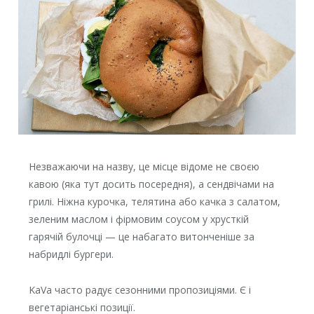
Незважаючи на назву, це місце відоме не своєю
кавою (яка тут досить посередня), а сендвічами на
грилі. Ніжна курочка, телятина або качка з салатом,
зеленим маслом і фірмовим соусом у хрусткій
гарячій булочці — це набагато витонченіше за
набридлі бургери.
KaVa часто радує сезонними пропозиціями. Є і
вегетаріанські позиції.