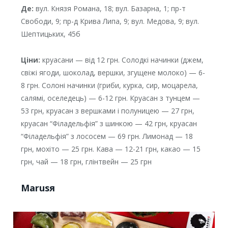
Де:
вул. Князя Романа, 18; вул. Базарна, 1; пр-т
Свободи, 9; пр-д Крива Липа, 9; вул. Медова, 9; вул.
Шептицьких, 45б
Ціни:
круасани — від 12 грн. Солодкі начинки (джем,
свіжі ягоди, шоколад, вершки, згущене молоко) — 6-
8 грн. Солоні начинки (гриби, курка, сир, моцарела,
салямі, оселедець) — 6-12 грн. Круасан з тунцем —
53 грн, круасан з вершками і полуницею — 27 грн,
круасан “Філадельфія” з шинкою — 42 грн, круасан
“Філадельфія” з лососем — 69 грн. Лимонад — 18
грн, мохіто — 25 грн. Кава — 12-21 грн, какао — 15
грн, чай — 18 грн, глінтвейн — 25 грн
Marusя