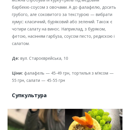
барбекю-соусом з овочами. А до фалафелю, досить
грубого, але соковитого за текстурою — вибрати
хумус: класичний, буряковий або зелений. Також є
чотири салату на винос. Наприклад, з буряком,
фетою, насінням гарбуза, соусом песто, редискою і
салатом.
Де:
вул. Староєврейська, 10
Ціни:
фалафель — 45-49 грн, тортилья з м’ясом —
55 грн, салати — 45-55 грн
Супкультура