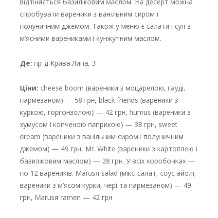
відтіняється базиліковим маслом. На десерт можна
спробувати вареники з ванільним сиром і
полуничним джемом. Також у меню є салати і суп з
м’ясними варениками і кунжутним маслом.
Де:
пр-д Крива Липа, 3
Ціни:
cheese boom (вареники з моцарелою, гауді,
пармезаном) — 58 грн, black friends (вареники з
куркою, горгонзолою) — 42 грн, humus (вареники з
хумусом і копченою паприкою) — 38 грн, sweet
dream (вареники з ванільним сиром і полуничним
джемом) — 49 грн, Mr. White (вареники з картоплею і
базиліковим маслом) — 28 грн. У всіх коробочках —
по 12 вареників. Marusя salad (мікс-салат, соус айолі,
вареники з м’ясом курки, чері та пармезаном) — 49
грн, Marusя ramen — 42 грн