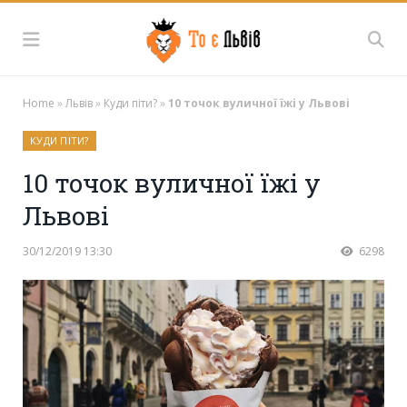
Home
»
Львів
»
Куди піти?
»
10 точок вуличної їжі у Львові
КУДИ ПІТИ?
10 точок вуличної їжі у
Львові
30/12/2019 13:30
6298