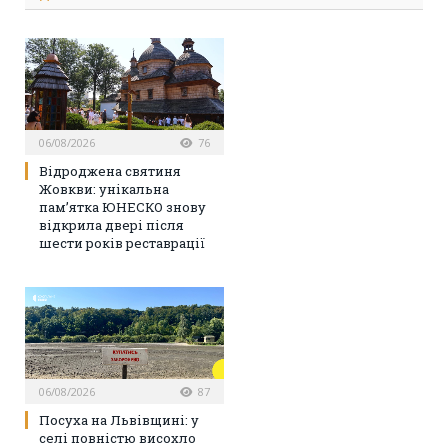
06/08/2026
76
Відроджена святиня
Жовкви: унікальна
пам’ятка ЮНЕСКО знову
відкрила двері після
шести років реставрації
06/08/2026
87
Посуха на Львівщині: у
селі повністю висохло