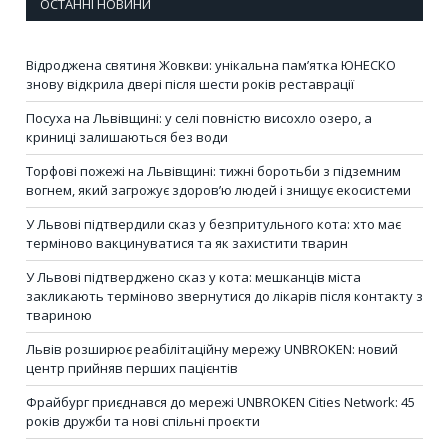
ОСТАННІ НОВИНИ
Відроджена святиня Жовкви: унікальна пам’ятка ЮНЕСКО
знову відкрила двері після шести років реставрації
Посуха на Львівщині: у селі повністю висохло озеро, а
криниці залишаються без води
Торфові пожежі на Львівщині: тижні боротьби з підземним
вогнем, який загрожує здоров’ю людей і знищує екосистеми
У Львові підтвердили сказ у безпритульного кота: хто має
терміново вакцинуватися та як захистити тварин
У Львові підтверджено сказ у кота: мешканців міста
закликають терміново звернутися до лікарів після контакту з
твариною
Львів розширює реабілітаційну мережу UNBROKEN: новий
центр прийняв перших пацієнтів
Фрайбург приєднався до мережі UNBROKEN Cities Network: 45
років дружби та нові спільні проєкти