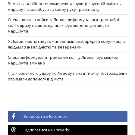
Ремонт аварійної тепломережі на вулиці Науковій змінить
маршрут тролейбуса та схему руху транспорту
Спека погнула рейки: у Львові деформувалися трамвайні
колії одразу на двох вулицях, рух змінено для шести
маршрутів
У Львові навчатимуть чиновників безбар’єрній комунікації з
людьми з інвалідністю та ветеранами
Спека деформувала трамвайні колії у Львові: рух кількох
маршрутів змінено
Після ракетного удару по Львову понад тисячу постраждалих
отримали допомогу від міста
Вподобати в Facebook
Підписатися на Threads