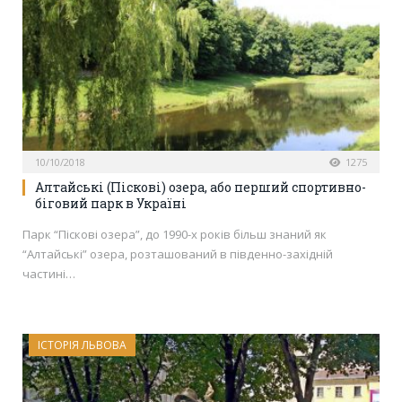
10/10/2018
1275
Алтайські (Піскові) озера, або перший спортивно-
біговий парк в Україні
Парк “Піскові озера”, до 1990-х років більш знаний як
“Алтайські” озера, розташований в південно-західній
частині…
ІСТОРІЯ ЛЬВОВА