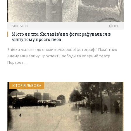
24/09/2018
889
Місто як тло. Як львів’яни фотографувалися в
минулому просто неба
Знімки львів’ян до епохи кольорової фотографії. Пам’ятник
Адаму Міцкевичу Проспект Свободи та оперний театр
Портрет…
ІСТОРІЯ ЛЬВОВА