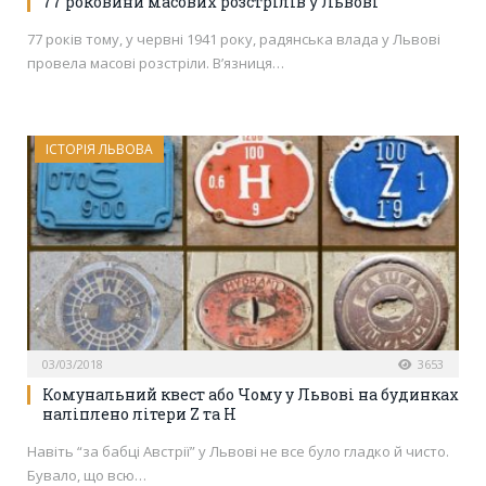
77 роковини масових розстрілів у Львові
77 років тому, у червні 1941 року, радянська влада у Львові
провела масові розстріли. В’язниця…
ІСТОРІЯ ЛЬВОВА
03/03/2018
3653
Комунальний квест або Чому у Львові на будинках
наліплено літери Z та H
Навіть “за бабці Австрії” у Львові не все було гладко й чисто.
Бувало, що всю…