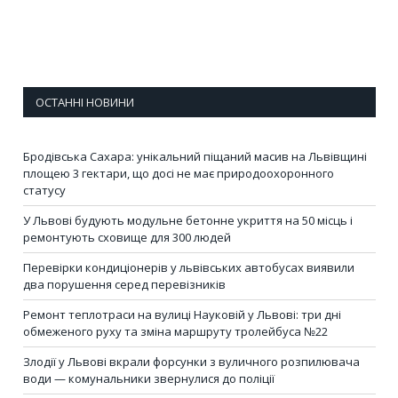
ОСТАННІ НОВИНИ
Бродівська Сахара: унікальний піщаний масив на Львівщині
площею 3 гектари, що досі не має природоохоронного
статусу
У Львові будують модульне бетонне укриття на 50 місць і
ремонтують сховище для 300 людей
Перевірки кондиціонерів у львівських автобусах виявили
два порушення серед перевізників
Ремонт теплотраси на вулиці Науковій у Львові: три дні
обмеженого руху та зміна маршруту тролейбуса №22
Злодії у Львові вкрали форсунки з вуличного розпилювача
води — комунальники звернулися до поліції