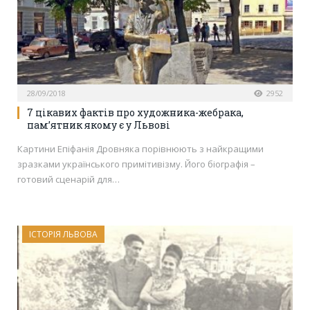
28/09/2018
2952
7 цікавих фактів про художника-жебрака,
пам’ятник якому є у Львові
Картини Епіфанія Дровняка порівнюють з найкращими
зразками українського примітивізму. Його біографія –
готовий сценарій для…
ІСТОРІЯ ЛЬВОВА