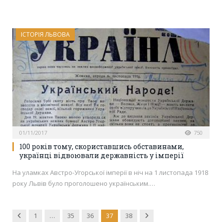
ІСТОРІЯ ЛЬВОВА
01/11/2017
750
100 років тому, скориставшись обставинами,
українці відвоювали державність у імперії
На уламках Австро-Угорської імперії в ніч на 1 листопада 1918
року Львів було проголошено українським.…
Previous
Next
1
…
35
36
37
38