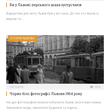
Як у Львові перського шаха зустрічали
Відкритим для світу Львів був у всі часи. До тих хто йшов із
миром та…
ІСТОРІЯ ЛЬВОВА
15/11/2018
1855
Чорно-білі фотографії Львова 1964 року
На цих фотографіях можна побачити Львів, якого вже немає.
Змінилися люди, змінилися будинки та парки,…