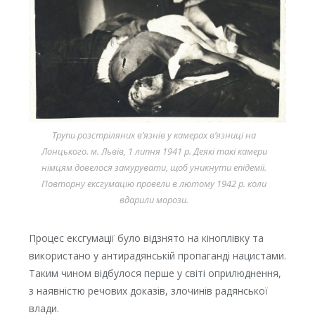
Трупи розстріляних в’язнів у камерах в’язниці на
Лонцького. м. Львів, 1 липня 1941 р. Деякі такі камери
німцям довелося замурувати, щоб уникнути епідемії.
Повторну ексгумацію провели в лютому 1942 р. коли
вдарили морози.
Процес ексгумації було відзнято на кіноплівку та
використано у антирадянській пропаганді нацистами.
Таким чином відбулося перше у світі оприлюднення,
з наявністю речових доказів, злочинів радянської
влади.