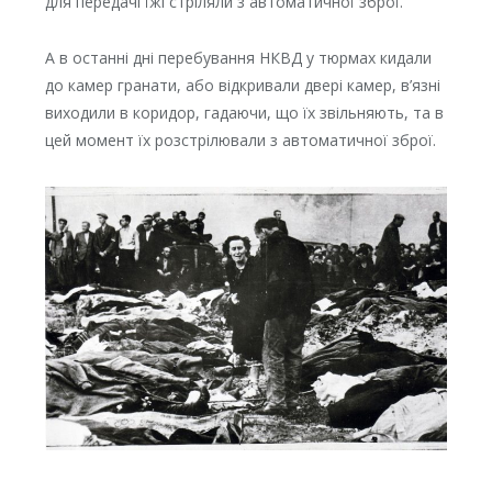
для передачі їжі стріляли з автоматичної зброї.
А в останні дні перебування НКВД у тюрмах кидали
до камер гранати, або відкривали двері камер, в’язні
виходили в коридор, гадаючи, що їх звільняють, та в
цей момент їх розстрілювали з автоматичної зброї.