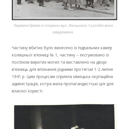
Тюремна брама зі сторони вул. Лонцького. Сьогодні вона
замурована.
Частину вбитих було винесено із підвальних камер
колишньої в’язниці № 1, частину – ексгумовано із
поспіхом виритих могил та виставлено на дворі
в’язниць для впізнання рідними протягом 1-2 липня
1941 р. Цим процесам сприяла німецька окупаційна
адміністрація, котра мала пропагандистські цілі для
власної користі.