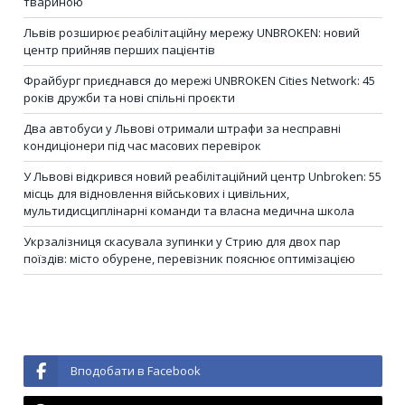
твариною
Львів розширює реабілітаційну мережу UNBROKEN: новий
центр прийняв перших пацієнтів
Фрайбург приєднався до мережі UNBROKEN Cities Network: 45
років дружби та нові спільні проєкти
Два автобуси у Львові отримали штрафи за несправні
кондиціонери під час масових перевірок
У Львові відкрився новий реабілітаційний центр Unbroken: 55
місць для відновлення військових і цивільних,
мультидисциплінарні команди та власна медична школа
Укрзалізниця скасувала зупинки у Стрию для двох пар
поїздів: місто обурене, перевізник пояснює оптимізацією
Вподобати в Facebook