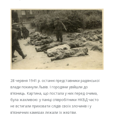
28 червня 1941 р. останні представники радянської
влади покинули Львів. І городяни увійшли до
в’язниць. Картина, що постала у них перед очима,
була жахливою: у паніці співробітники НКВД часто
не встигали приховати слідів своїх злочинів і у
в’язничних камерах лежали їх жертви.