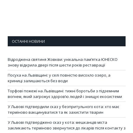
ОСТАННІ НОВИНИ
Відроджена святиня Жовкви: унікальна пам’ятка ЮНЕСКО
знову відкрила двері після шести років реставрації
Посуха на Львівщині: у селі повністю висохло озеро, а
криниці залишаються без води
Торфові пожежі на Львівщині: тижні боротьби з підземним
вогнем, який загрожує здоров’ю людей і знищує екосистеми
У Львові підтвердили сказ у безпритульного кота: хто має
терміново вакцинуватися та як захистити тварин
У Львові підтверджено сказ у кота: мешканців міста
закликають терміново звернутися до лікарів після контакту з