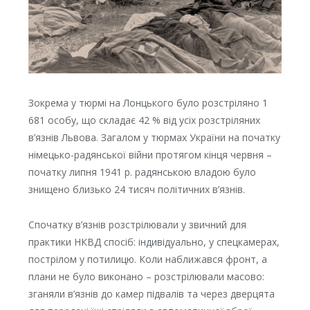
Зокрема у тюрмі на Лонцького було розстріляно 1
681 особу, що складає 42 % від усіх розстріляних
в’язнів Львова. Загалом у тюрмах України на початку
німецько-радянської війни протягом кінця червня –
початку липня 1941 р. радянською владою було
знищено близько 24 тисяч політичних в’язнів.
Спочатку в’язнів розстрілювали у звичний для
практики НКВД спосіб: індивідуально, у спецкамерах,
пострілом у потилицю. Коли наближався фронт, а
плани не було виконано – розстрілювали масово:
зганяли в’язнів до камер підвалів та через дверцята