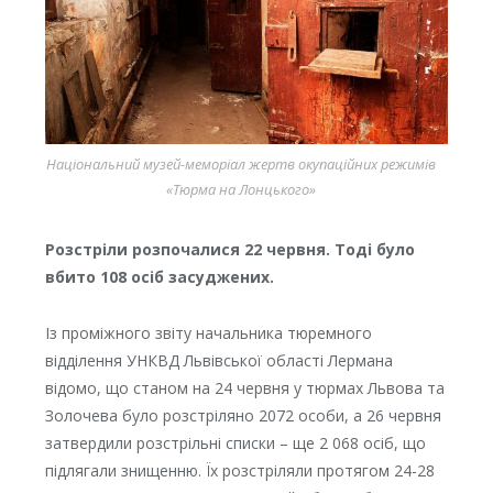
Національний музей-меморіал жертв окупаційних режимів
«Тюрма на Лонцького»
Розстріли розпочалися 22 червня. Тоді було
вбито 108 осіб засуджених.
Із проміжного звіту начальника тюремного
відділення УНКВД Львівської області Лермана
відомо, що станом на 24 червня у тюрмах Львова та
Золочева було розстріляно 2072 особи, а 26 червня
затвердили розстрільні списки – ще 2 068 осіб, що
підлягали знищенню. Їх розстріляли протягом 24-28