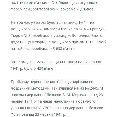
політичними в’язнями. Особливо це стосувалося
тюрем прифронтової зони, зокрема й у Львові.
На той час у Львові було три в’язниці: № 1 – на
Лонцького, № 2 – Замарстинівська та № 4 – Бриґідки.
Тюрма № 3 перебувала у замку м. Золочева. Варто
додати, що у тюрмі на Лонцького при ліміті 1500 осіб
на той час перебувало 3 638 в’язнів.
Загалом у тюрмах Львівщини станом на 22 червня
1941 р. було 5 424 в’язні.
Проблему переповнених в’язниць вирішили не
людськими методами. Так з’явився наказ № 2445/М
наркома державної безпеки В. М. Меркулова від 23
червня 1941 р. та наказ начальника тюремного
управління НКВД УРСР капітана державної безпеки
Філіппова від 23 червня 1941 р.