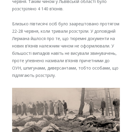
червня. Таким чином у Львівській області було
розстріляно 4 140 в’язнів.
Близько півтисячі осіб було заарештовано протягом
22-28 червня, коли тривали розстріли. У доповідній
Лермана йшлося про те, що тюремні документи на
нових в’язнів належним чином не оформлювали. У
більшості випадків навіть не висували звинувачень,
проте упевнено називали в’язнів причетними до
ОУН, шпигунами, диверсантами, тобто особами, що
підлягають розстрілу.