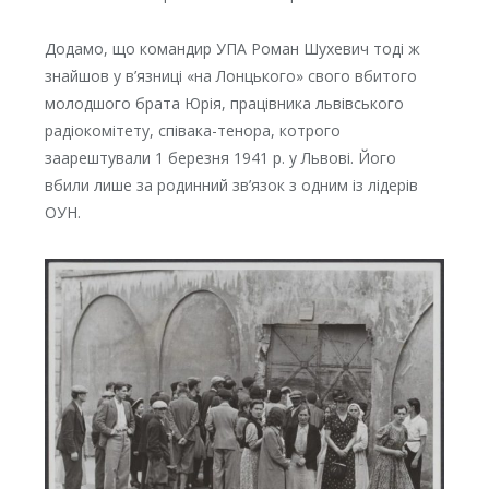
Додамо, що командир УПА Роман Шухевич тоді ж
знайшов у в’язниці «на Лонцького» свого вбитого
молодшого брата Юрія, працівника львівського
радіокомітету, співака-тенора, котрого
заарештували 1 березня 1941 р. у Львові. Його
вбили лише за родинний зв’язок з одним із лідерів
ОУН.