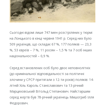
Сьогодні відомі лише 747 імен розстріляних у тюрмі
на Лонцького в кінці червня 1941 р. Серед них було
509 українців, що складає 67 %, 177 поляків — 23,3
%, 53 євреїв – 7 %, 11 росіян – 1,5 % та 7 осіб інших
національностей – 0,9 %.
Серед встановлених осіб було двоє неповнолітніх
(до кримінальної відповідальності за політичні
злочини у СРСР притягали з 12-ти років) поляків: 14-
літній Хіль Кароль Станіславович та 13-річний
Марциховський Вітольд Степанович. Найстаршим
серед жертв був 78-річний українець Мишогриб Ілля
Федорович.