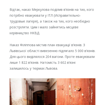
Відтак, наказ Меркулова поділив в’язнів на тих, кого
потрібно евакуювати у ІТЛ (Исправительно-
трудовые лагеря), а також на тих, кого необхідно
розстріляти. Цим і мало зайнятись місцеве
керівництво НКВД.
Наказ Філіппова містив план евакуації в’язнів. З
Львівської області вивезенню підлягало 5 000 в’язнів.
Для цього виділялося 204 вагони. Проте евакуювали
лише 1 822 в’язнів. Натомість 3 602 в’язні
залишилось у тюрмах Львова.