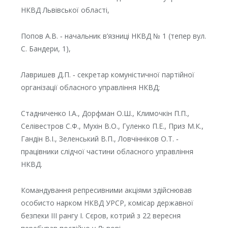
НКВД Львівської області,
Попов А.В. ‑ начальник в’язниці НКВД № 1 (тепер вул.
С. Бандери, 1),
Лавришев Д.П. ‑ секретар комуністичної партійної
організації обласного управління НКВД;
Стадниченко І.А., Дорфман О.Ш., Климочкін П.П.,
Селівестров С.Ф., Мухін В.О., Гуленко П.Е., Приз М.К.,
Гандін В.І., Зеленський В.П., Ловчінніков О.Т. ‑
працівники слідчої частини обласного управління
НКВД.
Командування репресивними акціями здійснював
особисто нарком НКВД УРСР, комісар державної
безпеки ІІІ рангу І. Сєров, котрий з 22 вересня