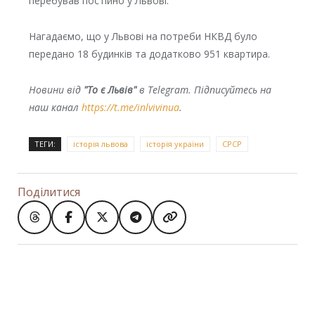
перебував постійно у Львові.
Нагадаємо, що у Львові на потреби НКВД було
передано 18 будинків та додатково 951 квартира.
Новини від
"То є Львів"
в Telegram. Підписуйтесь на
наш канал
https://t.me/inlvivinua
.
ТЕГИ:
історія львова
історія україни
СРСР
Поділитися