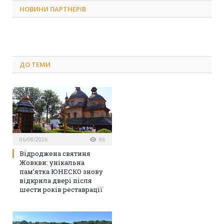
НОВИНИ ПАРТНЕРІВ
ДО
ТЕМИ
06/08/2026
86
Відроджена святиня
Жовкви: унікальна
пам’ятка ЮНЕСКО знову
відкрила двері після
шести років реставрації