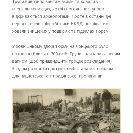
Трупи вивозили вантажівками та ховали у
спеціальних місцях, котрі сьогодні поступово
відкриваються археологами. Проте в останні дні
перед втечею співробітники НКВД, поспішаючи,
ховали знищених у подвір’ях та підвалах тюрем.
У зовнішньому дворі тюрми на Лонцького було
поховано близько 700 осіб. Трупи заливали гашеним
вапном (щоб пришвидшити процес розкладання).
Згодом розкопки цих гекатомб стали матеріалом
для нацистської антирадянської пропаганди.