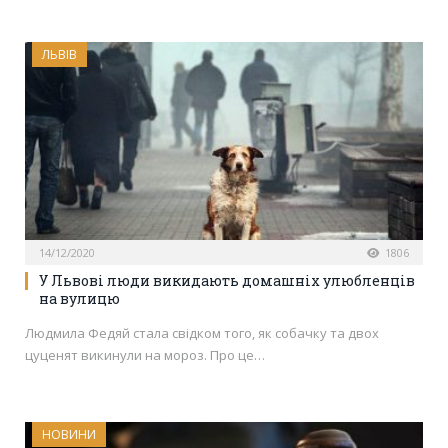
ЛЬВІВ
14/12/2020
1806
У Львові люди викидають домашніх улюбленців
на вулицю
Людмила Федяй стала свідком того, як собачку та двох
цуценят викинули на мороз. Про це…
НОВИНИ