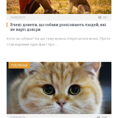
12/08/2019
981
Вчені довели, що собаки розпізнають людей, які
не варті довіри
Коти чи собаки? На цю тему можна сперечатися вічно. Проте
став відомим один факт про…
ПУБЛІКАЦІЇ
07/08/2019
4290