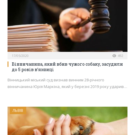
17/05/2020
492
Вінничанина, який вбив чужого собаку, засудили
до 5 років в’язниці
Вінницький міський суд визнав винним 28-річного
вінничанина Юрія Маркіна, який у березні 2019 року ударив…
ЛЬВІВ