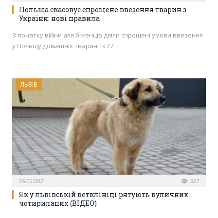
Польща скасовує спрощене ввезення тварин з
України: нові правила
З початку війни для біженців діяли спрощені умови ввезення
у Польщу домашніх тварин. Із 27…
ЛЬВІВ
06/09/2021
327
Як у львівській ветклініці рятують вуличних
чотирилапих (ВІДЕО)