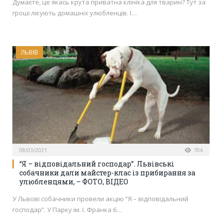
Думаєте, це якась крута приватна клініка для тварин? Тут за
гроші лікують домашніх улюбленців. І…
ЛЬВІВ
08/03/2021
704
“Я – відповідальний господар”. Львівські
собачники дали майстер-клас із прибирання за
улюбленцями, – ФОТО, ВІДЕО
У Львові собачники провели акцію “Я – відповідальний
господар”. У Парку ім. І. Франка 6…