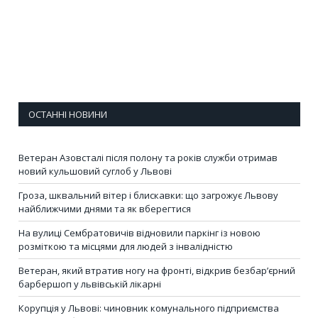
ОСТАННІ НОВИНИ
Ветеран Азовсталі після полону та років служби отримав
новий кульшовий суглоб у Львові
Гроза, шквальний вітер і блискавки: що загрожує Львову
найближчими днями та як вберегтися
На вулиці Сембратовичів відновили паркінг із новою
розміткою та місцями для людей з інвалідністю
Ветеран, який втратив ногу на фронті, відкрив безбар’єрний
барбершоп у львівській лікарні
Корупція у Львові: чиновник комунального підприємства