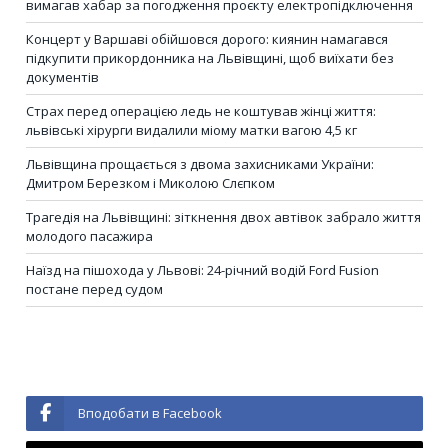
вимагав хабар за погодження проєкту електропідключення
Концерт у Варшаві обійшовся дорого: киянин намагався
підкупити прикордонника на Львівщині, щоб виїхати без
документів
Страх перед операцією ледь не коштував жінці життя:
львівські хірурги видалили міому матки вагою 4,5 кг
Львівщина прощається з двома захисниками України:
Дмитром Березком і Миколою Слєпком
Трагедія на Львівщині: зіткнення двох автівок забрало життя
молодого пасажира
Наїзд на пішохода у Львові: 24-річний водій Ford Fusion
постане перед судом
Вподобати в Facebook