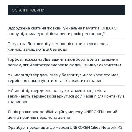
ОСТАННІ НОВИНИ
Відроджена святиня Жовкви: унікальна пам’ятка ЮНЕСКО
знову відкрила двері після шести років реставрації
Посуха на Львівщині: у селі повністю висохло озеро, а
криниці залишаються без води
Торфові пожежі на Львівщині: тижні боротьби з підземним
вогнем, який загрожує здоров’ю людей і знищує екосистеми
У Львові підтвердили сказ у безпритульного кота: хто має
терміново вакцинуватися та як захистити тварин
У Львові підтверджено сказ у кота: мешканців міста
закликають терміново звернутися до лікарів після контакту з
твариною
Львів розширює реабілітаційну мережу UNBROKEN: новий
центр прийняв перших пацієнтів
Фрайбург приєднався до мережі UNBROKEN Cities Network: 45