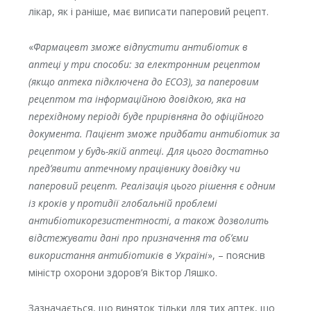
лікар, як і раніше, має виписати паперовий рецепт.
«
Фармацевт зможе відпустити антибіотик в
аптеці у три способи: за електронним рецептом
(якщо аптека підключена до ЕСОЗ), за паперовим
рецептом та інформаційною довідкою, яка на
перехідному періоді буде прирівняна до офіційного
документа. Пацієнт зможе придбати антибіотик за
рецептом у будь-якій аптеці. Для цього достатньо
предʼявити аптечному працівнику довідку чи
паперовий рецепт. Реалізація цього рішення є одним
із кроків у протидії глобальній проблемі
антибіотикорезистентності, а також дозволить
відстежувати дані про призначення та обʼєми
використання антибіотиків в Україні
», – пояснив
міністр охорони здоров’я Віктор Ляшко.
Зазначається, що виняток тільки для тих аптек, що