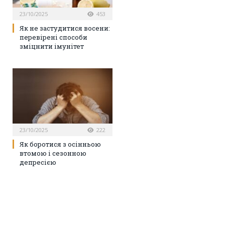
23/10/2025
453
Як не застудитися восени:
перевірені способи
зміцнити імунітет
23/10/2025
222
Як боротися з осінньою
втомою і сезонною
депресією