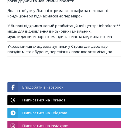
років дружби та нові спільні проєкти
Два автобуси у Львові отримали штрафи за несправні
кондиціонери під час масових перевірок
У Львові відкрився новий реабілітаційний центр Unbroken: 55
місць для відновлення військових і цивільних,
мультидисциплінарні команди та власна медична школа
Укрзалізниця скасувала зупинки у Стрию для двох пар
поїздів: місто обурене, перевізник пояснює оптимізацією
Вподобати в Facebook
Підписатися на Threads
Підписатися на Telegram
Підписатися на Instagram