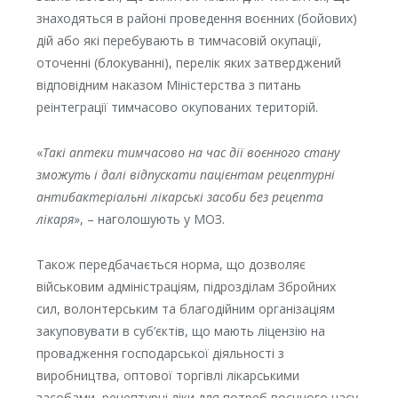
знаходяться в районі проведення воєнних (бойових)
дій або які перебувають в тимчасовій окупації,
оточенні (блокуванні), перелік яких затверджений
відповідним наказом Міністерства з питань
реінтеграції тимчасово окупованих територій.
«
Такі аптеки тимчасово на час дії воєнного стану
зможуть і далі відпускати пацієнтам рецептурні
антибактеріальні лікарські засоби без рецепта
лікаря
», – наголошують у МОЗ.
Також передбачається норма, що дозволяє
військовим адміністраціям, підрозділам Збройних
сил, волонтерським та благодійним організаціям
закуповувати в суб’єктів, що мають ліцензію на
провадження господарської діяльності з
виробництва, оптової торгівлі лікарськими
засобами, рецептурні ліки для потреб воєнного часу