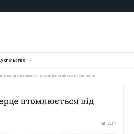
Суспільство
іше серце втомлюється від поганого ставлення
ерце втомлюється від
2214