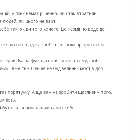
ацій, у яких немає рішення. Ви і так втратили
а людей, які цього не варті.
ебе так, як ви того хочете. Це незмінно веде до
еся до них щодня, зробіть їх своїм пріоритетом.
е герой. Ваша функція полягає не в тому, щоб
ик і вже тим більше не будівельник мостів для
ягає порятунку. А ще вам не зробити щасливим того,
ємність.
і бути сильними заради самих себе.
уйтесь на наш канал
https://t.me/inlvivinua
.