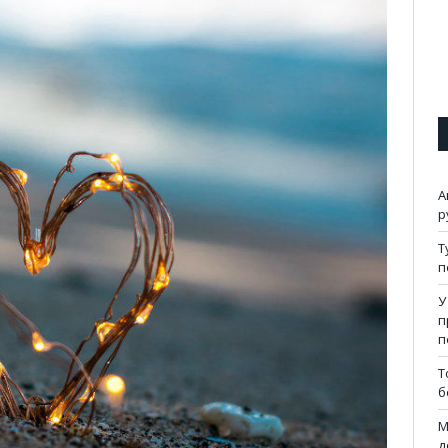
А
р
Т
п
У
п
п
Т
б
М
д