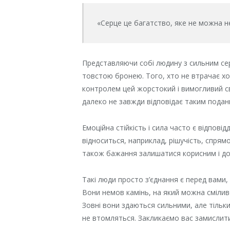
«Серце це багатство, яке не можна не
Представляючи собі людину з сильним се
товстою бронею. Того, хто не втрачає хо
контролем цей жорстокий і вимогливий сві
далеко не завжди відповідає таким подан
Емоційна стійкість і сила часто є відпов
відноситься, наприклад, рішучість, спрям
також бажання залишатися корисним і д
Такі люди просто з’єднання є перед вами
Вони немов камінь, на який можна смілив
Зовні вони здаються сильними, але тільк
не втомляться. Закликаємо вас замислити