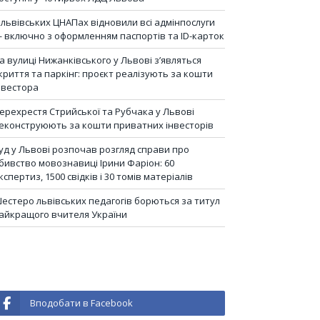
 львівських ЦНАПах відновили всі адмінпослуги
 включно з оформленням паспортів та ID-карток
а вулиці Нижанківського у Львові з’являться
криття та паркінг: проєкт реалізують за кошти
нвестора
ерехрестя Стрийської та Рубчака у Львові
еконструюють за кошти приватних інвесторів
уд у Львові розпочав розгляд справи про
бивство мовознавиці Ірини Фаріон: 60
кспертиз, 1500 свідків і 30 томів матеріалів
естеро львівських педагогів борються за титул
айкращого вчителя України
Вподобати в Facebook