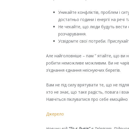
Уникайте конфліктів, проблем і ситу
достатньо години і енергії на речі т
Не чекайте, що люди будуть вести с
розчарування.
Усвідомте свої потреби. Прислухайт
Але найголовніше – пам ” ятайте, що ви н
робити неможливе можливим. Ви не чарівн
з’єднання єднання неіснуючих берегів.
Вам не під силу врятувати те, що не підл
хто не знає, що таке радість, повага і вза
Навчіться піклуватися про себе емоційно 
Джерело
Новини від
"То є Львів"
в Telegram. Підпис