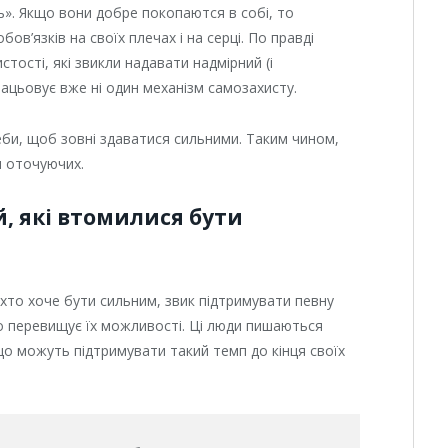
ь». Якщо вони добре покопаются в собі, то
ов’язків на своїх плечах і на серці. По правді
стості, які звикли надавати надмірний (і
рацьовує вже ні один механізм самозахисту.
реби, щоб зовні здаватися сильними. Таким чином,
я оточуючих.
, які втомилися бути
 хто хоче бути сильним, звик підтримувати певну
то перевищує їх можливості. Ці люди пишаються
 що можуть підтримувати такий темп до кінця своїх