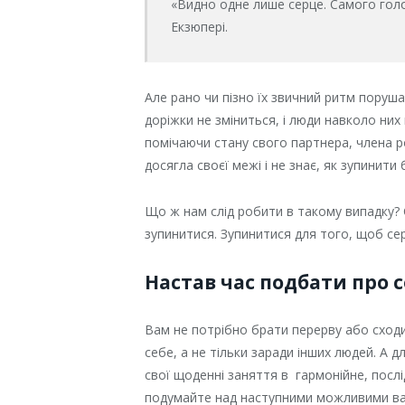
«Видно одне лише серце. Самого гол
Екзюпері.
Але рано чи пізно їх звичний ритм поруша
доріжки не зміниться, і люди навколо них
помічаючи стану свого партнера, члена р
досягла своєї межі і не знає, як зупинити 
Що ж нам слід робити в такому випадку? 
зупинитися. Зупинитися для того, щоб се
Настав час подбати про 
Вам не потрібно брати перерву або сходи
себе, а не тільки заради інших людей. А 
свої щоденні заняття в гармонійне, послід
подумайте над наступними можливими ва