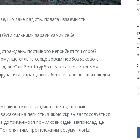
У
—
є, що таке радість, повага і взаємність.
Н
у
і бути сильними заради самих себе.
і
П
д страждань, постійного неприйняття і спроб
р
 тому, що сильне серце зовсім необов’язково є
С
даної любові і турботі. У всіх нас є свої межі,
в
 пручатися, страждають більше і довше інших людей.
е
Ш
н
моційно сильна людина – це та, що вміє
зважаючи на легкість, з якою скрізь застосовується
іше дотримуємося помилкових ідей. Наприклад, це
 є поняттям, протилежним розуму і логіці.