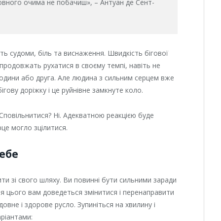
овного очима не побачиш», – Антуан де Сент-
ть судоми, біль та виснаження. Швидкість бігової
 продовжать рухатися в своєму темпі, навіть не
одини або друга. Але людина з сильним серцем вже
бігову доріжку і це руйнівне замкнуте коло.
Сповільнитися? Ні. Адекватною реакцією буде
рце могло зцілитися.
себе
ти зі свого шляху. Ви повинні бути сильними заради
для цього вам доведеться змінитися і перенаправити
овне і здорове русло. Зупиніться на хвилину і
ріантами: