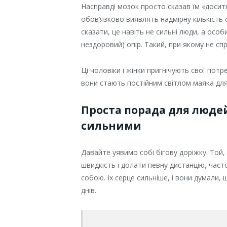
Насправді мозок просто сказав їм «досит
обов’язково виявлять надмірну кількість об
сказати, це навіть не сильні люди, а особи
нездоровий) опір. Такий, при якому не сп
Ці чоловіки і жінки пригнічують свої пот
вони стають постійним світлом маяка дл
Проста порада для людей
сильними
Давайте уявимо собі бігову доріжку. Той,
швидкість і долати певну дистанцію, час
собою. Їх серце сильніше, і вони думали,
днів.