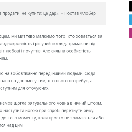
 продати, не купити: це дар», – Гюстав Флобер.
рцем, ми миттєво малюємо того, хто ховається за
лоднокровність і рішучий погляд, тримаючи під
т любові і почуттів. Але сильна особистість
ням.
іддю на зобов’язання перед іншими людьми. Сюди
ована на допомогу тим, хто цього потребує, а
оступним для оточуючих.
, немов щогла рятувального човна в нічний шторм.
о наступити ногою при спробі перетнути річку.
и до того моменту, коли просто не зламаються або
ся над цим.