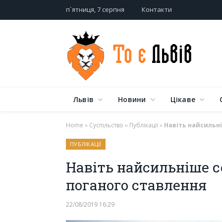
п`ятниця, 7 серпня
Контакти
Львів
Новини
Цікаве
Home
»
Суспільство
»
Публікації
»
Навіть найсильн
ПУБЛІКАЦІЇ
Навіть найсильніше с
поганого ставлення
22/08/2019 16:29