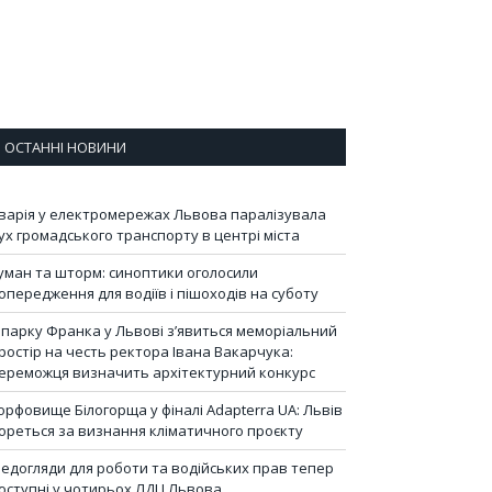
ОСТАННІ НОВИНИ
варія у електромережах Львова паралізувала
ух громадського транспорту в центрі міста
уман та шторм: синоптики оголосили
опередження для водіїв і пішоходів на суботу
 парку Франка у Львові з’явиться меморіальний
ростір на честь ректора Івана Вакарчука:
ереможця визначить архітектурний конкурс
орфовище Білогорща у фіналі Adapterra UA: Львів
ореться за визнання кліматичного проєкту
едогляди для роботи та водійських прав тепер
оступні у чотирьох ЛДЦ Львова