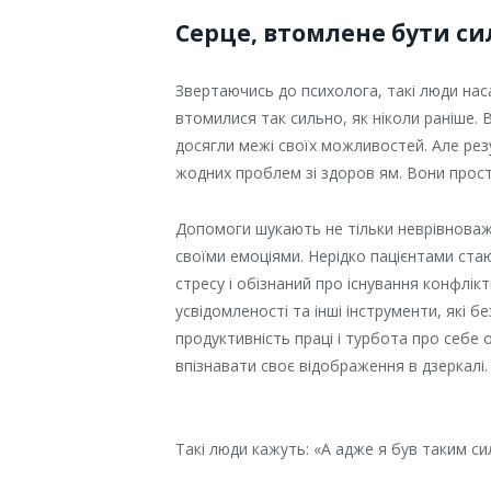
Серце, втомлене бути с
Звертаючись до психолога, такі люди на
втомилися так сильно, як ніколи раніше. 
досягли межі своїх можливостей. Але рез
жодних проблем зі здоров ям. Вони прос
Допомоги шукають не тільки неврівноваже
своїми емоціями. Нерідко пацієнтами стаю
стресу і обізнаний про існування конфлік
усвідомленості та інші інструменти, які 
продуктивність праці і турбота про себе 
впізнавати своє відображення в дзеркалі.
Такі люди кажуть: «А адже я був таким с