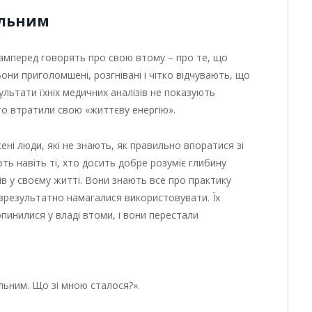
ильним
самперед говорять про свою втому – про те, що
Вони приголомшені, розгнівані і чітко відчувають, що
ультати їхніх медичних аналізів не показують
то втратили свою «життєву енергію».
ні люди, які не знають, як правильно впоратися зі
ть навіть ті, хто досить добре розуміє глибину
тів у своєму житті. Вони знають все про практику
безрезультатно намагалися використовувати. Їх
опинилися у владі втоми, і вони перестали
ильним. Що зі мною сталося?».