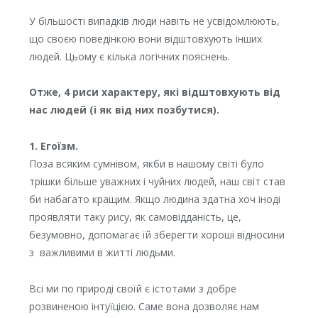
У більшості випадків люди навіть не усвідомлюють,
що своєю поведінкою вони відштовхують інших
людей. Цьому є кілька логічних пояснень.
Отже, 4 риси характеру, які відштовхують від
нас людей (і як від них позбутися).
1. Егоїзм.
Поза всяким сумнівом, якби в нашому світі було
трішки більше уважних і чуйних людей, наш світ став
би набагато кращим. Якщо людина здатна хоч іноді
проявляти таку рису, як самовідданість, це,
безумовно, допомагає їй зберегти хороші відносини
з важливими в житті людьми.
Всі ми по природі своїй є істотами з добре
розвиненою інтуїцією. Саме вона дозволяє нам