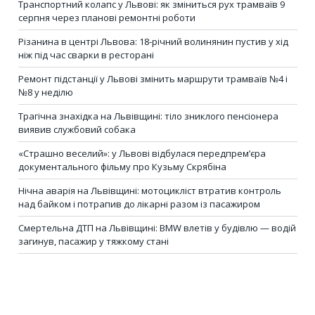
Транспортний колапс у Львові: як зміниться рух трамваїв 9
серпня через планові ремонтні роботи
Різанина в центрі Львова: 18-річний волинянин пустив у хід
ніж під час сварки в ресторані
Ремонт підстанції у Львові змінить маршрути трамваїв №4 і
№8 у неділю
Трагічна знахідка на Львівщині: тіло зниклого пенсіонера
виявив службовий собака
«Страшно веселий»: у Львові відбулася передпрем’єра
документального фільму про Кузьму Скрябіна
Нічна аварія на Львівщині: мотоцикліст втратив контроль
над байком і потрапив до лікарні разом із пасажиром
Смертельна ДТП на Львівщині: BMW влетів у будівлю — водій
загинув, пасажир у тяжкому стані