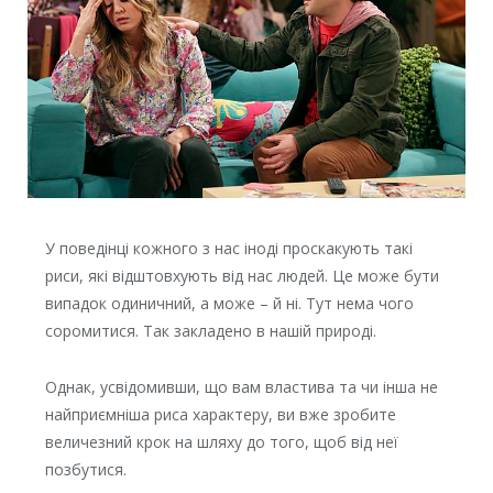
У поведінці кожного з нас іноді проскакують такі
риси, які відштовхують від нас людей. Це може бути
випадок одиничний, а може – й ні. Тут нема чого
соромитися. Так закладено в нашій природі.
Однак, усвідомивши, що вам властива та чи інша не
найприємніша риса характеру, ви вже зробите
величезний крок на шляху до того, щоб від неї
позбутися.