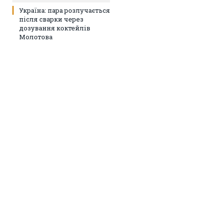
Україна: пара розлучається
після сварки через
дозування коктейлів
Молотова