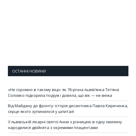
ОСТАННІ НОВИНИ
«Не соромно в такому віці»: як 76-річна львів’янка Тетяна
Соломко підкорила подіум і довела, що вік — не межа
Від Майдану до фронту: історія десантника Павла Кириченка,
серце якого зупинилося у шпиталі
У львівській лікарні святої Анни з різницею в одну хвилину
народилися двійнята з окремими плацентами