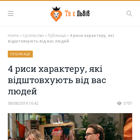
Home
»
Суспільство
»
Публікації
»
4 риси характеру, які
відштовхують від вас людей
ПУБЛІКАЦІЇ
4 риси характеру, які
відштовхують від вас
людей
08/08/2019 16:42
5707