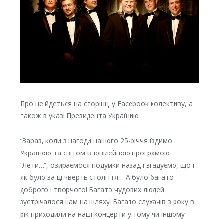
Про це йдеться на сторінці у Facebook колективу, а
також в указі Президента Українию
“Зараз, коли з нагоди нашого 25-річчя їздимо
Україною та світом із ювілейною програмою
“Лети…”, озираємося подумки назад і згадуємо, що і
як було за ці чверть століття… А було багато
доброго і творчого! Багато чудових людей
зустрічалося нам на шляху! Багато слухачів з року в
рік приходили на наші концерти у тому чи іншому