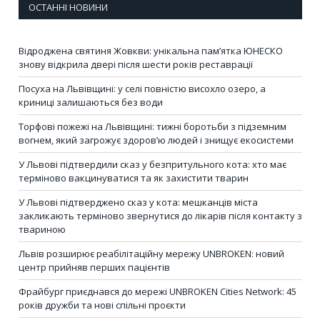
ОСТАННІ НОВИНИ
Відроджена святиня Жовкви: унікальна пам’ятка ЮНЕСКО
знову відкрила двері після шести років реставрації
Посуха на Львівщині: у селі повністю висохло озеро, а
криниці залишаються без води
Торфові пожежі на Львівщині: тижні боротьби з підземним
вогнем, який загрожує здоров’ю людей і знищує екосистеми
У Львові підтвердили сказ у безпритульного кота: хто має
терміново вакцинуватися та як захистити тварин
У Львові підтверджено сказ у кота: мешканців міста
закликають терміново звернутися до лікарів після контакту з
твариною
Львів розширює реабілітаційну мережу UNBROKEN: новий
центр прийняв перших пацієнтів
Фрайбург приєднався до мережі UNBROKEN Cities Network: 45
років дружби та нові спільні проєкти