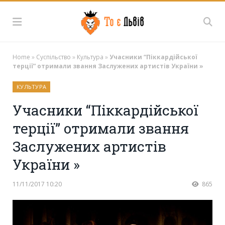
Home
»
Суспільство
»
Культура
»
Учасники “Піккардійської
терції” отримали звання Заслужених артистів України »
КУЛЬТУРА
Учасники “Піккардійської
терції” отримали звання
Заслужених артистів
України »
11/11/2017 10:20
865