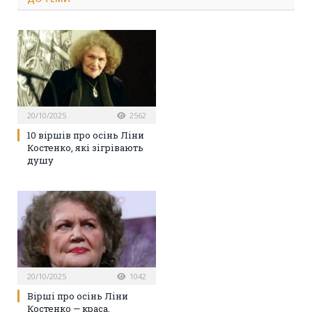
20/10/2025
2562
10 віршів про осінь Ліни
Костенко, які зігрівають
душу
20/10/2025
1042
Вірші про осінь Ліни
Костенко — краса,