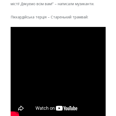
місті! Дякуємо всім вам!” – написали музиканти.
Піккардійська терція – Старенький трамвай: