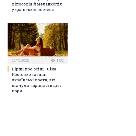
філософія й меланхолія
української поетеси
20/10/2025
1132
Вірші про осінь: Ліна
Костенко та інші
українські поети, які
відчули чарівність цієї
пори