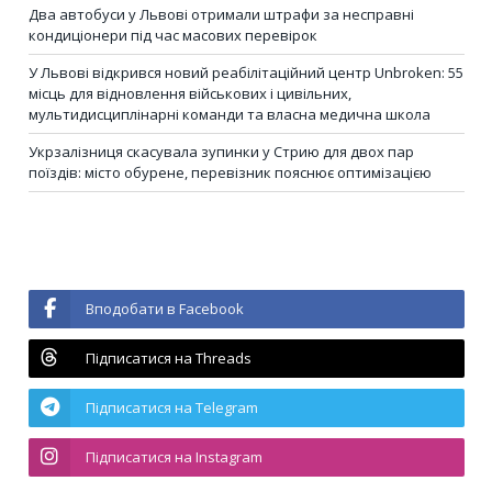
Два автобуси у Львові отримали штрафи за несправні
кондиціонери під час масових перевірок
У Львові відкрився новий реабілітаційний центр Unbroken: 55
місць для відновлення військових і цивільних,
мультидисциплінарні команди та власна медична школа
Укрзалізниця скасувала зупинки у Стрию для двох пар
поїздів: місто обурене, перевізник пояснює оптимізацією
Вподобати в Facebook
Підписатися на Threads
Підписатися на Telegram
Підписатися на Instagram