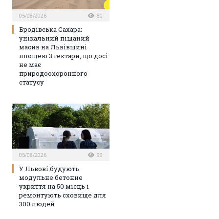
05/08/2026
80
Бродівська Сахара:
унікальний піщаний
масив на Львівщині
площею 3 гектари, що досі
не має
природоохоронного
статусу
05/08/2026
99
У Львові будують
модульне бетонне
укриття на 50 місць і
ремонтують сховище для
300 людей