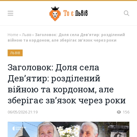
Home
»
Львів
»
Заголовок: Доля села Дев’ятир: розділений
війною та кордоном, але зберігає зв’язок через роки
ЛЬВІВ
Заголовок: Доля села
Дев’ятир: розділений
війною та кордоном, але
зберігає зв’язок через роки
06/05/2026 21:19
156