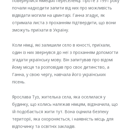
повернулися німецькі переселенці. Проте з 1991 року
почали надходити запити від них про можливість
відвідати могили на цвинтарі. Ганна згадує, як
отримала листа з проханням підтвердити, що вони
зможуть приїхати в Україну.
Коли німці, які залишили село в юності, приїхали,
один із них звернувся до неї з проханням допомогти
згадати українську мову. Він запитував про відомі
йому місця та розповідав про своє дитинство, а
Ганна, у свою чергу, навчала його українських
пісень.
Ярослава Туз, жителька села, яка оселилася у
будинку, що колись належав німцям, відзначила, що
їй подобається жити тут. Вона оцінила безпеку
території, яка охороняється, і наявність місць для
відпочинку та освітніх закладів.