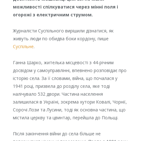
можливості спілкуватися через мінні поля і
огорожі з електричним струмом.
Журналісти Суспільного вирішили дізнатися, як
живуть люди по обидва боки кордону, пише
Суспільне
.
Ганна Шарко, жителька місцевості з 44-річним
досвідом у самоуправлінні, впевнено розповідає про
історію села. За її словами, війна, що почалася у
1941 році, призвела до розділу села, яке тоді
налічувало 532 двори. Частина населення
залишилася в Україні, зокрема хутори Ковалі, Чорнії,
Сорочі Лози та Лусини, тоді як основна частина, що
містила церкву та цвинтар, перейшла до Польщі.
Після закінчення війни до села більше не