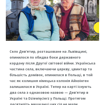
Село Дев’ятир, розташоване на Львівщині,
опинилося по обидва боки державного
кордону після Другої світової війни. Українська
частина села, включаючи церкву, цвинтар та
більшість домівок, опинилася в Польщі, в той
час як колишня німецька колонія Айнзінген
залишилася в Україні. Тепер на карті існують
два села з однаковою назвою — Дев’ятир в
Україні та Dziewięcierz у Польщі. Протягом
десятиліть мешканці цих сіл не мали