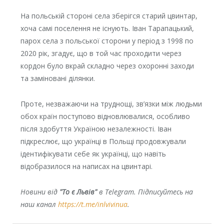
На польській стороні села зберігся старий цвинтар,
хоча самі поселення не існують. Іван Тарапацький,
парох села з польської сторони у період з 1998 по
2020 рік, згадує, що в той час проходити через
кордон було вкрай складно через охоронні заходи
та заміновані ділянки.
Проте, незважаючи на труднощі, зв’язки між людьми
обох країн поступово відновлювалися, особливо
після здобуття Україною незалежності. Іван
підкреслює, що українці в Польщі продовжували
ідентифікувати себе як українці, що навіть
відобразилося на написах на цвинтарі.
Новини від
"То є Львів"
в Telegram. Підписуйтесь на
наш канал
https://t.me/inlvivinua
.