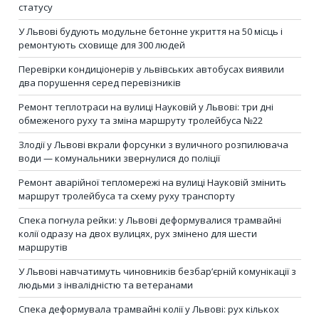
статусу
У Львові будують модульне бетонне укриття на 50 місць і
ремонтують сховище для 300 людей
Перевірки кондиціонерів у львівських автобусах виявили
два порушення серед перевізників
Ремонт теплотраси на вулиці Науковій у Львові: три дні
обмеженого руху та зміна маршруту тролейбуса №22
Злодії у Львові вкрали форсунки з вуличного розпилювача
води — комунальники звернулися до поліції
Ремонт аварійної тепломережі на вулиці Науковій змінить
маршрут тролейбуса та схему руху транспорту
Спека погнула рейки: у Львові деформувалися трамвайні
колії одразу на двох вулицях, рух змінено для шести
маршрутів
У Львові навчатимуть чиновників безбар’єрній комунікації з
людьми з інвалідністю та ветеранами
Спека деформувала трамвайні колії у Львові: рух кількох