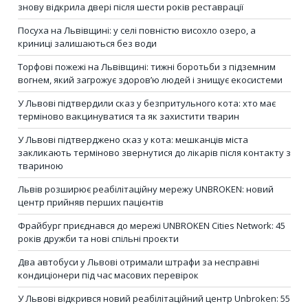
знову відкрила двері після шести років реставрації
Посуха на Львівщині: у селі повністю висохло озеро, а
криниці залишаються без води
Торфові пожежі на Львівщині: тижні боротьби з підземним
вогнем, який загрожує здоров’ю людей і знищує екосистеми
У Львові підтвердили сказ у безпритульного кота: хто має
терміново вакцинуватися та як захистити тварин
У Львові підтверджено сказ у кота: мешканців міста
закликають терміново звернутися до лікарів після контакту з
твариною
Львів розширює реабілітаційну мережу UNBROKEN: новий
центр прийняв перших пацієнтів
Фрайбург приєднався до мережі UNBROKEN Cities Network: 45
років дружби та нові спільні проєкти
Два автобуси у Львові отримали штрафи за несправні
кондиціонери під час масових перевірок
У Львові відкрився новий реабілітаційний центр Unbroken: 55