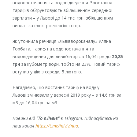
водопостачання та водовідведення. Зростання
тарифів обґрунтовують збільшенням середньої
зарплати – у Львові до 14 тис. грн, збільшенням
виплат за електроенергію тощо.
Як уточнила речниця «Львівводоканалу» Уляна
Горбата, тариф на водопостачання та
водовідведення для львів’ян зріс з 16,04 грн до
20,85
грн
за кубометр води, тобто на 23%. Новий тариф
вступив у дію з середи, 5 лютого.
Нагадаємо, що востаннє тариф на воду у
Львові змінювали у вересні 2019 року – з 14,6 грн за
м3 до 16,04 грн за м3.
Новини від
"То є Львів"
в Telegram. Підписуйтесь на
наш канал
https://t.me/inlvivinua
.