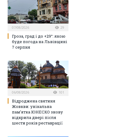
07/08/2026
29
Гроза, град і до +29°: якою
буде погода на Львівщині
7 серпня
06/08/2026
101
Відроджена святиня
Жовкви: унікальна
пам’ятка ЮНЕСКО знову
відкрила двері після
шести років реставрації