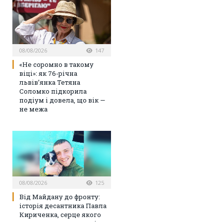
08/08/2026
147
«Не соромно в такому
віці»: як 76-річна
львів’янка Тетяна
Соломко підкорила
подіум і довела, що вік —
не межа
08/08/2026
125
Від Майдану до фронту:
історія десантника Павла
Кириченка, серце якого