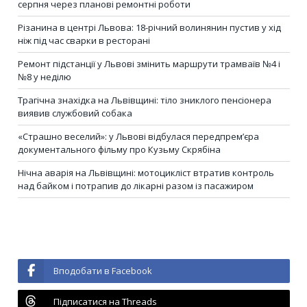
серпня через планові ремонтні роботи
Різанина в центрі Львова: 18-річний волинянин пустив у хід
ніж під час сварки в ресторані
Ремонт підстанції у Львові змінить маршрути трамваїв №4 і
№8 у неділю
Трагічна знахідка на Львівщині: тіло зниклого пенсіонера
виявив службовий собака
«Страшно веселий»: у Львові відбулася передпрем’єра
документального фільму про Кузьму Скрябіна
Нічна аварія на Львівщині: мотоцикліст втратив контроль
над байком і потрапив до лікарні разом із пасажиром
Вподобати в Facebook
Підписатися на Threads