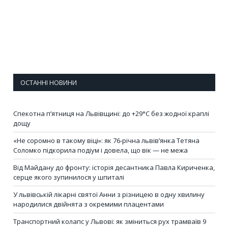
ОСТАННІ НОВИНИ
Спекотна п’ятниця на Львівщині: до +29°C без жодної краплі
дощу
«Не соромно в такому віці»: як 76-річна львів’янка Тетяна
Соломко підкорила подіум і довела, що вік — не межа
Від Майдану до фронту: історія десантника Павла Кириченка,
серце якого зупинилося у шпиталі
У львівській лікарні святої Анни з різницею в одну хвилину
народилися двійнята з окремими плацентами
Транспортний колапс у Львові: як зміниться рух трамваїв 9