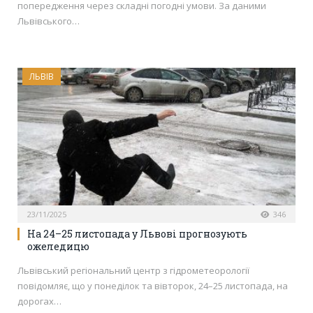
попередження через складні погодні умови. За даними
Львівського…
ЛЬВІВ
23/11/2025
346
На 24–25 листопада у Львові прогнозують
ожеледицю
Львівський регіональний центр з гідрометеорології
повідомляє, що у понеділок та вівторок, 24–25 листопада, на
дорогах…