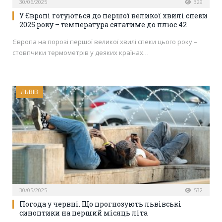
30/06/2025
329
У Європі готуються до першої великої хвилі спеки
2025 року – температура сягатиме до плюс 42
Європа на порозі першої великої хвилі спеки цього року –
стовпчики термометрів у деяких країнах…
ЛЬВІВ
30/05/2025
532
Погода у червні. Що прогнозують львівські
синоптики на перший місяць літа