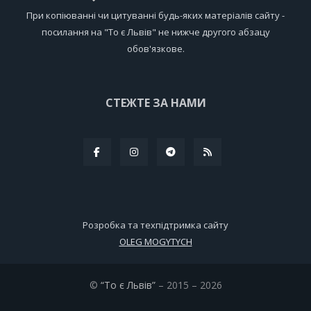
При копіюванні чи цитуванні будь-яких матеріалів сайту -
посилання на "То є Львів" не нижче другого абзацу
обов'язкове.
СТЕЖТЕ ЗА НАМИ
Розробка та техпідтримка сайту
OLEG MOGYTYCH
©
“То є Львів”
– 2015 – 2026