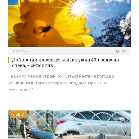
21/07/2025
387
До України повертається потужна 40-градусна
спека, – синоптик
На цьому тижні в Україні очікується нестійка погода з
коливаннями температура та опадами. Про це на
“Метеопрог”…
ЛЬВІВ