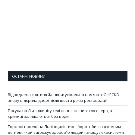
ОСТАННІ НОВИНИ
Відроджена святиня Жовкви: унікальна пам’ятка ЮНЕСКО
знову відкрила двері після шести років реставрації
Посуха на Львівщині: у селі повністю висохло озеро, а
криниці залишаються без води
Торфові пожежі на Львівщині: тижні боротьби з підземним
вогнем, який загрожує здоров’ю людей і знищує екосистеми