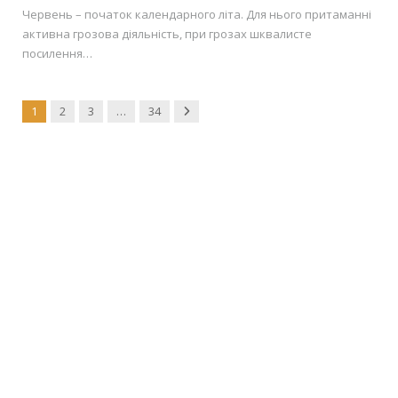
Червень – початок календарного літа. Для нього притаманні
активна грозова діяльність, при грозах шквалисте
посилення…
Next
1
2
3
…
34