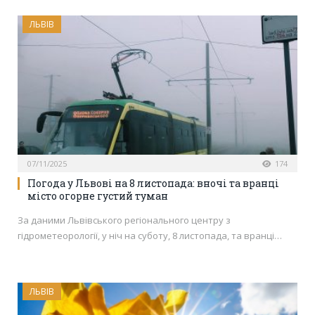
ЛЬВІВ
07/11/2025
174
Погода у Львові на 8 листопада: вночі та вранці
місто огорне густий туман
За даними Львівського регіонального центру з
гідрометеорології, у ніч на суботу, 8 листопада, та вранці…
ЛЬВІВ