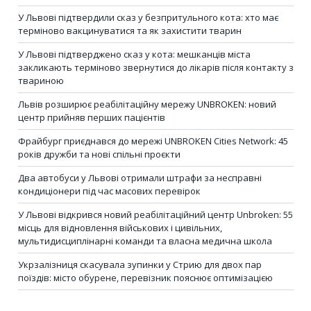
У Львові підтвердили сказ у безпритульного кота: хто має
терміново вакцинуватися та як захистити тварин
У Львові підтверджено сказ у кота: мешканців міста
закликають терміново звернутися до лікарів після контакту з
твариною
Львів розширює реабілітаційну мережу UNBROKEN: новий
центр прийняв перших пацієнтів
Фрайбург приєднався до мережі UNBROKEN Cities Network: 45
років дружби та нові спільні проєкти
Два автобуси у Львові отримали штрафи за несправні
кондиціонери під час масових перевірок
У Львові відкрився новий реабілітаційний центр Unbroken: 55
місць для відновлення військових і цивільних,
мультидисциплінарні команди та власна медична школа
Укрзалізниця скасувала зупинки у Стрию для двох пар
поїздів: місто обурене, перевізник пояснює оптимізацією